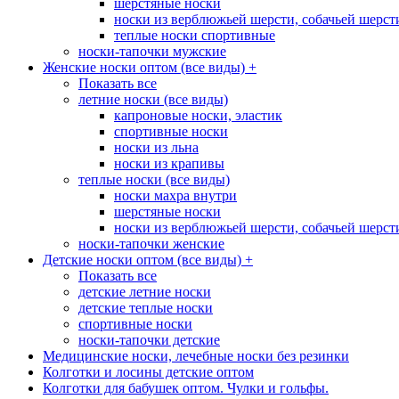
шерстяные носки
носки из верблюжьей шерсти, собачьей шерсти,
теплые носки спортивные
носки-тапочки мужские
Женские носки оптом (все виды)
+
Показать все
летние носки (все виды)
капроновые носки, эластик
спортивные носки
носки из льна
носки из крапивы
теплые носки (все виды)
носки махра внутри
шерстяные носки
носки из верблюжьей шерсти, собачьей шерсти,
носки-тапочки женские
Детские носки оптом (все виды)
+
Показать все
детские летние носки
детские теплые носки
спортивные носки
носки-тапочки детские
Медицинские носки, лечебные носки без резинки
Колготки и лосины детские оптом
Колготки для бабушек оптом. Чулки и гольфы.