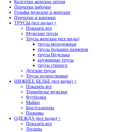
Колготки женские оптом
Перчатки рабочие
Гольфы мужские и женские
Перчатки и варежки
ТРУСЫ (все виды)
+
Показать все
Мужские трусы
Трусы женские (все виды)
трусы молодежные
трусы больших размеров
трусы Неделька
кружевные трусы
трусы стринги
Детские трусы
Трусы подростковые
НИЖНЕЕ БЕЛЬЕ (все виды)
+
Показать все
Термобелье мужское
Футболки
Майки
Бюстгальтеры
Пижамы
ОДЕЖДА (все виды)
+
Показать все
Лосины