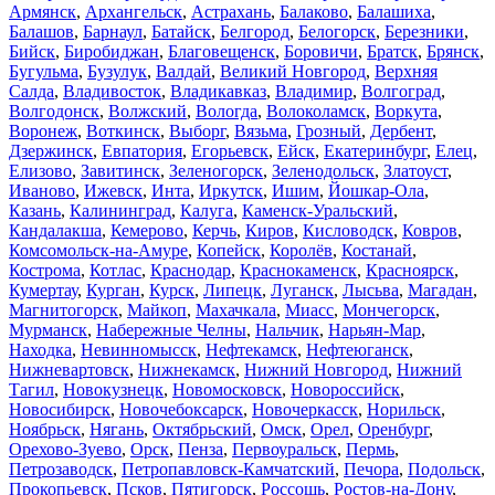
Армянск
,
Архангельск
,
Астрахань
,
Балаково
,
Балашиха
,
Балашов
,
Барнаул
,
Батайск
,
Белгород
,
Белогорск
,
Березники
,
Бийск
,
Биробиджан
,
Благовещенск
,
Боровичи
,
Братск
,
Брянск
,
Бугульма
,
Бузулук
,
Валдай
,
Великий Новгород
,
Верхняя
Салда
,
Владивосток
,
Владикавказ
,
Владимир
,
Волгоград
,
Волгодонск
,
Волжский
,
Вологда
,
Волоколамск
,
Воркута
,
Воронеж
,
Воткинск
,
Выборг
,
Вязьма
,
Грозный
,
Дербент
,
Дзержинск
,
Евпатория
,
Егорьевск
,
Ейск
,
Екатеринбург
,
Елец
,
Елизово
,
Завитинск
,
Зеленогорск
,
Зеленодольск
,
Златоуст
,
Иваново
,
Ижевск
,
Инта
,
Иркутск
,
Ишим
,
Йошкар-Ола
,
Казань
,
Калининград
,
Калуга
,
Каменск-Уральский
,
Кандалакша
,
Кемерово
,
Керчь
,
Киров
,
Кисловодск
,
Ковров
,
Комсомольск-на-Амуре
,
Копейск
,
Королёв
,
Костанай
,
Кострома
,
Котлас
,
Краснодар
,
Краснокаменск
,
Красноярск
,
Кумертау
,
Курган
,
Курск
,
Липецк
,
Луганск
,
Лысьва
,
Магадан
,
Магнитогорск
,
Майкоп
,
Махачкала
,
Миасс
,
Мончегорск
,
Мурманск
,
Набережные Челны
,
Нальчик
,
Нарьян-Мар
,
Находка
,
Невинномысск
,
Нефтекамск
,
Нефтеюганск
,
Нижневартовск
,
Нижнекамск
,
Нижний Новгород
,
Нижний
Тагил
,
Новокузнецк
,
Новомосковск
,
Новороссийск
,
Новосибирск
,
Новочебоксарск
,
Новочеркасск
,
Норильск
,
Ноябрьск
,
Нягань
,
Октябрьский
,
Омск
,
Орел
,
Оренбург
,
Орехово-Зуево
,
Орск
,
Пенза
,
Первоуральск
,
Пермь
,
Петрозаводск
,
Петропавловск-Камчатский
,
Печора
,
Подольск
,
Прокопьевск
,
Псков
,
Пятигорск
,
Россошь
,
Ростов-на-Дону
,