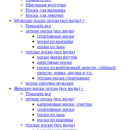
Школьные колготки
Носки для мальчика
Носки для девочки
Мужские носки оптом (все виды)
+
Показать все
летние носки (все виды)
спортивные носки
носки из крапивы
носки из льна
теплые носки (все виды)
носки махра внутри
шерстяные носки
носки из верблюжьей шерсти, собачьей
шерсти, норка, ангора и т.п.
теплые носки спортивные
носки-тапочки мужские
Женские носки оптом (все виды)
+
Показать все
летние носки (все виды)
капроновые носки, эластик
спортивные носки
носки из льна
носки из крапивы
теплые носки (все виды)