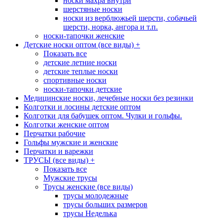
носки махра внутри
шерстяные носки
носки из верблюжьей шерсти, собачьей
шерсти, норка, ангора и т.п.
носки-тапочки женские
Детские носки оптом (все виды)
+
Показать все
детские летние носки
детские теплые носки
спортивные носки
носки-тапочки детские
Медицинские носки, лечебные носки без резинки
Колготки и лосины детские оптом
Колготки для бабушек оптом. Чулки и гольфы.
Колготки женские оптом
Перчатки рабочие
Гольфы мужские и женские
Перчатки и варежки
ТРУСЫ (все виды)
+
Показать все
Мужские трусы
Трусы женские (все виды)
трусы молодежные
трусы больших размеров
трусы Неделька