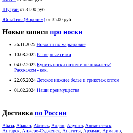
Шугуан
от 31.00 руб
ЮстаТекс (Воронеж)
от 35.00 руб
Новые записи
про носки
26.11.2025
Новости по маркировке
10.08.2025
Размерные сетки
04.02.2025
Купить носки оптом и не пожалеть?
Расскажем - как.
22.05.2024
Детское нижнее белье и трикотаж оптом
01.02.2024
Наши преимущества
Доставка
по России
Абаза
,
Абакан
,
Абинск
,
Алдан
,
Алушта
,
Альметьевск
,
Ангарск
,
Анжеро-Судженск
,
Апатиты
,
Арзамас
,
Армавир
,