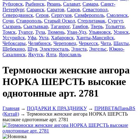
Рубцовск
,
Рыбинск
,
Рязань
,
Салават
,
Самара
,
Санкт-
Петербург
,
Саранск
,
Саратов
,
Саров
,
Севастопол
,
Северодвинск
,
Серов
,
Серпухов
,
Симферополь
,
Смоленск
,
Сочи
,
Ставрополь
,
Старый Оскол
,
Стерлитамак
,
Сургут
,
Сызрань
,
Сыктывкар
,
Таганрог
,
Тамбов
,
Тверь
,
Тольятти
,
Томск
,
Туапсе
,
Тула
,
Тюмень
,
Улан-Удэ
,
Ульяновск
,
Усинск
,
Уссурийск
,
Уфа
,
Ухта
,
Хабаровск
,
Ханты-Мансийск
,
Чебоксары
,
Челябинск
,
Череповец
,
Черкесск
,
Чита
,
Шахты
,
Шебекино
,
Шуя
,
Электросталь
,
Элиста
,
Энгельс
,
Южно-
Сахалинск
,
Якутск
,
Ялта
,
Ярославль
Термоноски женские ангора
НОРКА ШЕРСТЬ высокие
однотонные арт. 2781
Главная
→
ПОДАРКИ К ПРАЗДНИКУ
→
ПРИВЕТ&ПаньBS
(Китай)
→ Термоноски женские ангора НОРКА ШЕРСТЬ
высокие однотонные арт. 2781