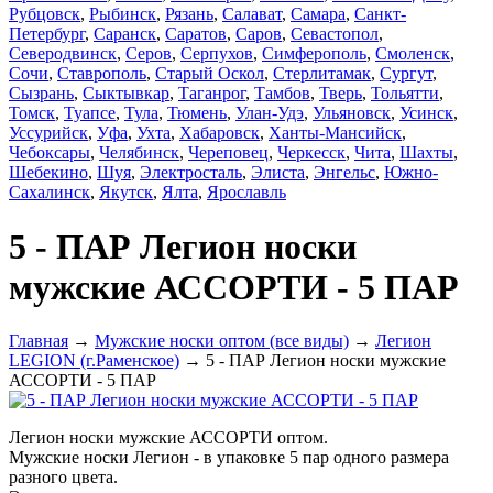
Рубцовск
,
Рыбинск
,
Рязань
,
Салават
,
Самара
,
Санкт-
Петербург
,
Саранск
,
Саратов
,
Саров
,
Севастопол
,
Северодвинск
,
Серов
,
Серпухов
,
Симферополь
,
Смоленск
,
Сочи
,
Ставрополь
,
Старый Оскол
,
Стерлитамак
,
Сургут
,
Сызрань
,
Сыктывкар
,
Таганрог
,
Тамбов
,
Тверь
,
Тольятти
,
Томск
,
Туапсе
,
Тула
,
Тюмень
,
Улан-Удэ
,
Ульяновск
,
Усинск
,
Уссурийск
,
Уфа
,
Ухта
,
Хабаровск
,
Ханты-Мансийск
,
Чебоксары
,
Челябинск
,
Череповец
,
Черкесск
,
Чита
,
Шахты
,
Шебекино
,
Шуя
,
Электросталь
,
Элиста
,
Энгельс
,
Южно-
Сахалинск
,
Якутск
,
Ялта
,
Ярославль
5 - ПАР Легион носки
мужские АССОРТИ - 5 ПАР
Главная
→
Мужские носки оптом (все виды)
→
Легион
LEGION (г.Раменское)
→ 5 - ПАР Легион носки мужские
АССОРТИ - 5 ПАР
Легион носки мужские АССОРТИ оптом.
Мужские носки Легион - в упаковке
5 пар одного размера
разного цвета.