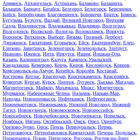
Армянск
,
Архангельск
,
Астрахань
,
Балаково
,
Балашиха
,
Балашов
,
Барнаул
,
Батайск
,
Белгород
,
Белогорск
,
Березники
,
Бийск
,
Биробиджан
,
Благовещенск
,
Боровичи
,
Братск
,
Брянск
,
Бугульма
,
Бузулук
,
Валдай
,
Великий Новгород
,
Верхняя
Салда
,
Владивосток
,
Владикавказ
,
Владимир
,
Волгоград
,
Волгодонск
,
Волжский
,
Вологда
,
Волоколамск
,
Воркута
,
Воронеж
,
Воткинск
,
Выборг
,
Вязьма
,
Грозный
,
Дербент
,
Дзержинск
,
Евпатория
,
Егорьевск
,
Ейск
,
Екатеринбург
,
Елец
,
Елизово
,
Завитинск
,
Зеленогорск
,
Зеленодольск
,
Златоуст
,
Иваново
,
Ижевск
,
Инта
,
Иркутск
,
Ишим
,
Йошкар-Ола
,
Казань
,
Калининград
,
Калуга
,
Каменск-Уральский
,
Кандалакша
,
Кемерово
,
Керчь
,
Киров
,
Кисловодск
,
Ковров
,
Комсомольск-на-Амуре
,
Копейск
,
Королёв
,
Костанай
,
Кострома
,
Котлас
,
Краснодар
,
Краснокаменск
,
Красноярск
,
Кумертау
,
Курган
,
Курск
,
Липецк
,
Луганск
,
Лысьва
,
Магадан
,
Магнитогорск
,
Майкоп
,
Махачкала
,
Миасс
,
Мончегорск
,
Мурманск
,
Набережные Челны
,
Нальчик
,
Нарьян-Мар
,
Находка
,
Невинномысск
,
Нефтекамск
,
Нефтеюганск
,
Нижневартовск
,
Нижнекамск
,
Нижний Новгород
,
Нижний
Тагил
,
Новокузнецк
,
Новомосковск
,
Новороссийск
,
Новосибирск
,
Новочебоксарск
,
Новочеркасск
,
Норильск
,
Ноябрьск
,
Нягань
,
Октябрьский
,
Омск
,
Орел
,
Оренбург
,
Орехово-Зуево
,
Орск
,
Пенза
,
Первоуральск
,
Пермь
,
Петрозаводск
,
Петропавловск-Камчатский
,
Печора
,
Подольск
,
Прокопьевск
,
Псков
,
Пятигорск
,
Россошь
,
Ростов-на-Дону
,