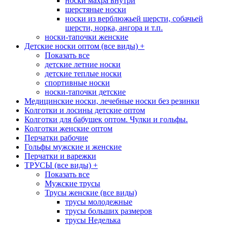
носки махра внутри
шерстяные носки
носки из верблюжьей шерсти, собачьей
шерсти, норка, ангора и т.п.
носки-тапочки женские
Детские носки оптом (все виды)
+
Показать все
детские летние носки
детские теплые носки
спортивные носки
носки-тапочки детские
Медицинские носки, лечебные носки без резинки
Колготки и лосины детские оптом
Колготки для бабушек оптом. Чулки и гольфы.
Колготки женские оптом
Перчатки рабочие
Гольфы мужские и женские
Перчатки и варежки
ТРУСЫ (все виды)
+
Показать все
Мужские трусы
Трусы женские (все виды)
трусы молодежные
трусы больших размеров
трусы Неделька