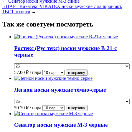
←
Сенатор носки мужские М-3 синие
5 ПАР - Викатекс VIKATEX носки мужские с лайкрой арт.
1ВС1 ассорти
→
Так же советуем посмотреть
Ростекс (Рус-текс) носки мужские В-21-с
черные
57.00
₽ / пара
Легион носки мужские тёмно-серые
50.70
₽ / пара
Сенатор носки мужские М-3 черные