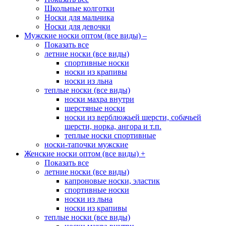
Школьные колготки
Носки для мальчика
Носки для девочки
Мужские носки оптом (все виды)
–
Показать все
летние носки (все виды)
спортивные носки
носки из крапивы
носки из льна
теплые носки (все виды)
носки махра внутри
шерстяные носки
носки из верблюжьей шерсти, собачьей
шерсти, норка, ангора и т.п.
теплые носки спортивные
носки-тапочки мужские
Женские носки оптом (все виды)
+
Показать все
летние носки (все виды)
капроновые носки, эластик
спортивные носки
носки из льна
носки из крапивы
теплые носки (все виды)