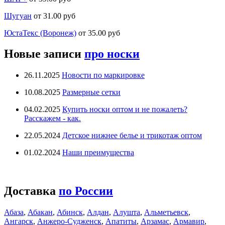
Шугуан
от 31.00 руб
ЮстаТекс (Воронеж)
от 35.00 руб
Новые записи
про носки
26.11.2025
Новости по маркировке
10.08.2025
Размерные сетки
04.02.2025
Купить носки оптом и не пожалеть?
Расскажем - как.
22.05.2024
Детское нижнее белье и трикотаж оптом
01.02.2024
Наши преимущества
Доставка
по России
Абаза
,
Абакан
,
Абинск
,
Алдан
,
Алушта
,
Альметьевск
,
Ангарск
,
Анжеро-Судженск
,
Апатиты
,
Арзамас
,
Армавир
,