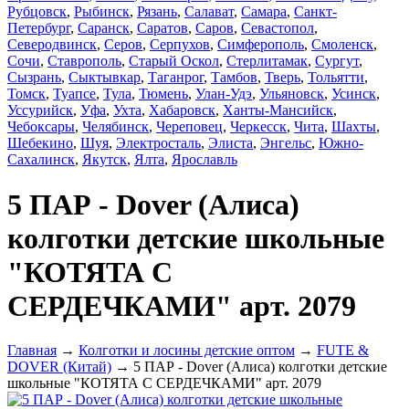
Рубцовск
,
Рыбинск
,
Рязань
,
Салават
,
Самара
,
Санкт-
Петербург
,
Саранск
,
Саратов
,
Саров
,
Севастопол
,
Северодвинск
,
Серов
,
Серпухов
,
Симферополь
,
Смоленск
,
Сочи
,
Ставрополь
,
Старый Оскол
,
Стерлитамак
,
Сургут
,
Сызрань
,
Сыктывкар
,
Таганрог
,
Тамбов
,
Тверь
,
Тольятти
,
Томск
,
Туапсе
,
Тула
,
Тюмень
,
Улан-Удэ
,
Ульяновск
,
Усинск
,
Уссурийск
,
Уфа
,
Ухта
,
Хабаровск
,
Ханты-Мансийск
,
Чебоксары
,
Челябинск
,
Череповец
,
Черкесск
,
Чита
,
Шахты
,
Шебекино
,
Шуя
,
Электросталь
,
Элиста
,
Энгельс
,
Южно-
Сахалинск
,
Якутск
,
Ялта
,
Ярославль
5 ПАР - Dover (Алиса)
колготки детские школьные
"КОТЯТА С
СЕРДЕЧКАМИ" арт. 2079
Главная
→
Колготки и лосины детские оптом
→
FUTE &
DOVER (Китай)
→ 5 ПАР - Dover (Алиса) колготки детские
школьные "КОТЯТА С СЕРДЕЧКАМИ" арт. 2079