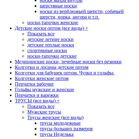
носки махра внутри
шерстяные носки
носки из верблюжьей шерсти, собачьей
шерсти, норка, ангора и т.п.
носки-тапочки женские
Детские носки оптом (все виды)
+
Показать все
детские летние носки
детские теплые носки
спортивные носки
носки-тапочки детские
Медицинские носки, лечебные носки без резинки
Колготки и лосины детские оптом
Колготки для бабушек оптом. Чулки и гольфы.
Колготки женские оптом
Перчатки рабочие
Гольфы мужские и женские
Перчатки и варежки
ТРУСЫ (все виды)
+
Показать все
Мужские трусы
Трусы женские (все виды)
трусы молодежные
трусы больших размеров
трусы Неделька