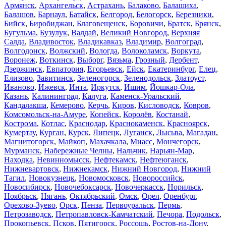
Армянск
,
Архангельск
,
Астрахань
,
Балаково
,
Балашиха
,
Балашов
,
Барнаул
,
Батайск
,
Белгород
,
Белогорск
,
Березники
,
Бийск
,
Биробиджан
,
Благовещенск
,
Боровичи
,
Братск
,
Брянск
,
Бугульма
,
Бузулук
,
Валдай
,
Великий Новгород
,
Верхняя
Салда
,
Владивосток
,
Владикавказ
,
Владимир
,
Волгоград
,
Волгодонск
,
Волжский
,
Вологда
,
Волоколамск
,
Воркута
,
Воронеж
,
Воткинск
,
Выборг
,
Вязьма
,
Грозный
,
Дербент
,
Дзержинск
,
Евпатория
,
Егорьевск
,
Ейск
,
Екатеринбург
,
Елец
,
Елизово
,
Завитинск
,
Зеленогорск
,
Зеленодольск
,
Златоуст
,
Иваново
,
Ижевск
,
Инта
,
Иркутск
,
Ишим
,
Йошкар-Ола
,
Казань
,
Калининград
,
Калуга
,
Каменск-Уральский
,
Кандалакша
,
Кемерово
,
Керчь
,
Киров
,
Кисловодск
,
Ковров
,
Комсомольск-на-Амуре
,
Копейск
,
Королёв
,
Костанай
,
Кострома
,
Котлас
,
Краснодар
,
Краснокаменск
,
Красноярск
,
Кумертау
,
Курган
,
Курск
,
Липецк
,
Луганск
,
Лысьва
,
Магадан
,
Магнитогорск
,
Майкоп
,
Махачкала
,
Миасс
,
Мончегорск
,
Мурманск
,
Набережные Челны
,
Нальчик
,
Нарьян-Мар
,
Находка
,
Невинномысск
,
Нефтекамск
,
Нефтеюганск
,
Нижневартовск
,
Нижнекамск
,
Нижний Новгород
,
Нижний
Тагил
,
Новокузнецк
,
Новомосковск
,
Новороссийск
,
Новосибирск
,
Новочебоксарск
,
Новочеркасск
,
Норильск
,
Ноябрьск
,
Нягань
,
Октябрьский
,
Омск
,
Орел
,
Оренбург
,
Орехово-Зуево
,
Орск
,
Пенза
,
Первоуральск
,
Пермь
,
Петрозаводск
,
Петропавловск-Камчатский
,
Печора
,
Подольск
,
Прокопьевск
,
Псков
,
Пятигорск
,
Россошь
,
Ростов-на-Дону
,