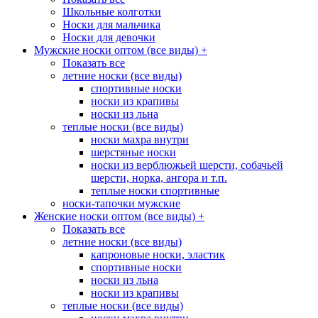
Школьные колготки
Носки для мальчика
Носки для девочки
Мужские носки оптом (все виды)
+
Показать все
летние носки (все виды)
спортивные носки
носки из крапивы
носки из льна
теплые носки (все виды)
носки махра внутри
шерстяные носки
носки из верблюжьей шерсти, собачьей
шерсти, норка, ангора и т.п.
теплые носки спортивные
носки-тапочки мужские
Женские носки оптом (все виды)
+
Показать все
летние носки (все виды)
капроновые носки, эластик
спортивные носки
носки из льна
носки из крапивы
теплые носки (все виды)