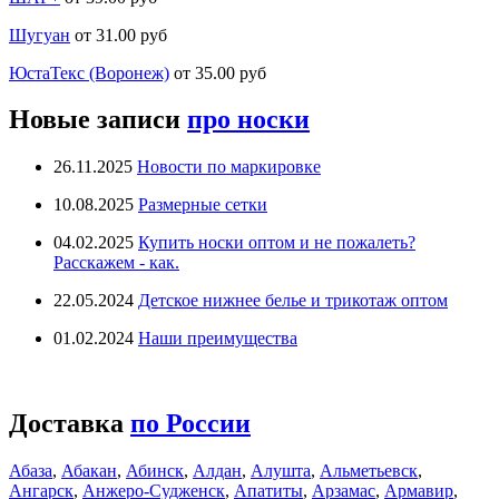
Шугуан
от 31.00 руб
ЮстаТекс (Воронеж)
от 35.00 руб
Новые записи
про носки
26.11.2025
Новости по маркировке
10.08.2025
Размерные сетки
04.02.2025
Купить носки оптом и не пожалеть?
Расскажем - как.
22.05.2024
Детское нижнее белье и трикотаж оптом
01.02.2024
Наши преимущества
Доставка
по России
Абаза
,
Абакан
,
Абинск
,
Алдан
,
Алушта
,
Альметьевск
,
Ангарск
,
Анжеро-Судженск
,
Апатиты
,
Арзамас
,
Армавир
,