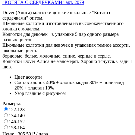
Dover (Алиса) колготки детские школьные "Котята с
сердечками" оптом.
Школьные колготки изготовлены из высококачественного
хлопка с модалом.
Колготки для девочек - в упаковке 5 пар одного размера
разных цветов.
Школьные колготки для девочек в упаковках темное ассорти,
школьные цвета:
бордовые, белые, молочные, синие, черные и серые.
Колготки Dover Алиса не маломерят. Хорошо тянутся. Сзади 1
шов.
Цвет
ассорти
Состав
хлопок 40% + хлопок модал 30% + полиамид
20% + эластан 10%
Узор
гладкие с рисунком
Размеры:
122-128
134-140
146-152
158-164
Цена:
305.50
₽ / пара