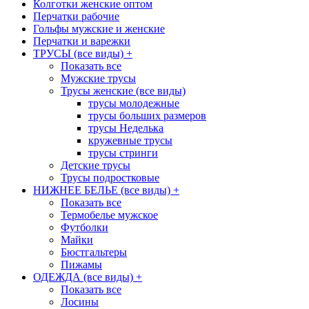
Колготки женские оптом
Перчатки рабочие
Гольфы мужские и женские
Перчатки и варежки
ТРУСЫ (все виды)
+
Показать все
Мужские трусы
Трусы женские (все виды)
трусы молодежные
трусы больших размеров
трусы Неделька
кружевные трусы
трусы стринги
Детские трусы
Трусы подростковые
НИЖНЕЕ БЕЛЬЕ (все виды)
+
Показать все
Термобелье мужское
Футболки
Майки
Бюстгальтеры
Пижамы
ОДЕЖДА (все виды)
+
Показать все
Лосины