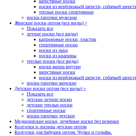
шерстяные носки
носки из верблюжьей шерсти, собачьей шерсти,
теплые носки спортивные
носки-тапочки мужские
Женские носки оптом (все виды)
+
Показать все
летние носки (все виды)
капроновые носки, эластик
спортивные носки
носки из льна
носки из крапивы
теплые носки (все виды)
носки махра внутри
шерстяные носки
носки из верблюжьей шерсти, собачьей шерсти,
носки-тапочки женские
Детские носки оптом (все виды)
+
Показать все
детские летние носки
детские теплые носки
спортивные носки
носки-тапочки детские
Медицинские носки, лечебные носки без резинки
Колготки и лосины детские оптом
Колготки для бабушек оптом. Чулки и гольфы.