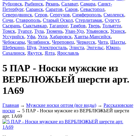
Рубцовск
,
Рыбинск
,
Рязань
,
Салават
,
Самара
,
Санкт-
Петербург
,
Саранск
,
Саратов
,
Саров
,
Севастопол
,
Северодвинск
,
Серов
,
Серпухов
,
Симферополь
,
Смоленск
,
Сочи
,
Ставрополь
,
Старый Оскол
,
Стерлитамак
,
Сургут
,
Сызрань
,
Сыктывкар
,
Таганрог
,
Тамбов
,
Тверь
,
Тольятти
,
Томск
,
Туапсе
,
Тула
,
Тюмень
,
Улан-Удэ
,
Ульяновск
,
Усинск
,
Уссурийск
,
Уфа
,
Ухта
,
Хабаровск
,
Ханты-Мансийск
,
Чебоксары
,
Челябинск
,
Череповец
,
Черкесск
,
Чита
,
Шахты
,
Шебекино
,
Шуя
,
Электросталь
,
Элиста
,
Энгельс
,
Южно-
Сахалинск
,
Якутск
,
Ялта
,
Ярославль
5 ПАР - Носки мужские из
ВЕРБЛЮЖЬЕЙ шерсти арт.
1А69
Главная
→
Мужские носки оптом (все виды)
→
Рассказовские
носки
→ 5 ПАР - Носки мужские из ВЕРБЛЮЖЬЕЙ шерсти
арт. 1А69