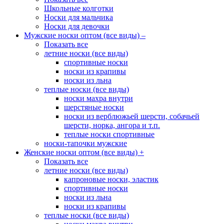
Школьные колготки
Носки для мальчика
Носки для девочки
Мужские носки оптом (все виды)
–
Показать все
летние носки (все виды)
спортивные носки
носки из крапивы
носки из льна
теплые носки (все виды)
носки махра внутри
шерстяные носки
носки из верблюжьей шерсти, собачьей
шерсти, норка, ангора и т.п.
теплые носки спортивные
носки-тапочки мужские
Женские носки оптом (все виды)
+
Показать все
летние носки (все виды)
капроновые носки, эластик
спортивные носки
носки из льна
носки из крапивы
теплые носки (все виды)