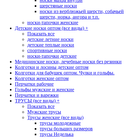
носки махра внутри
шерстяные носки
носки из верблюжьей шерсти, собачьей
шерсти, норка, ангора и т.п.
носки-тапочки женские
Детские носки оптом (все виды)
+
Показать все
детские летние носки
детские теплые носки
спортивные носки
носки-тапочки детские
Медицинские носки, лечебные носки без резинки
Колготки и лосины детские оптом
Колготки для бабушек оптом. Чулки и гольфы.
Колготки женские оптом
Перчатки рабочие
Гольфы мужские и женские
Перчатки и варежки
ТРУСЫ (все виды)
+
Показать все
Мужские трусы
Трусы женские (все виды)
трусы молодежные
трусы больших размеров
трусы Неделька