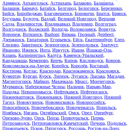
Армянск
,
Архангельск
,
Астрахань
,
Балаково
,
Балашиха
,
Балашов
,
Барнаул
,
Батайск
,
Белгород
,
Белогорск
,
Березники
,
Бийск
,
Биробиджан
,
Благовещенск
,
Боровичи
,
Братск
,
Брянск
,
Бугульма
,
Бузулук
,
Валдай
,
Великий Новгород
,
Верхняя
Салда
,
Владивосток
,
Владикавказ
,
Владимир
,
Волгоград
,
Волгодонск
,
Волжский
,
Вологда
,
Волоколамск
,
Воркута
,
Воронеж
,
Воткинск
,
Выборг
,
Вязьма
,
Грозный
,
Дербент
,
Дзержинск
,
Евпатория
,
Егорьевск
,
Ейск
,
Екатеринбург
,
Елец
,
Елизово
,
Завитинск
,
Зеленогорск
,
Зеленодольск
,
Златоуст
,
Иваново
,
Ижевск
,
Инта
,
Иркутск
,
Ишим
,
Йошкар-Ола
,
Казань
,
Калининград
,
Калуга
,
Каменск-Уральский
,
Кандалакша
,
Кемерово
,
Керчь
,
Киров
,
Кисловодск
,
Ковров
,
Комсомольск-на-Амуре
,
Копейск
,
Королёв
,
Костанай
,
Кострома
,
Котлас
,
Краснодар
,
Краснокаменск
,
Красноярск
,
Кумертау
,
Курган
,
Курск
,
Липецк
,
Луганск
,
Лысьва
,
Магадан
,
Магнитогорск
,
Майкоп
,
Махачкала
,
Миасс
,
Мончегорск
,
Мурманск
,
Набережные Челны
,
Нальчик
,
Нарьян-Мар
,
Находка
,
Невинномысск
,
Нефтекамск
,
Нефтеюганск
,
Нижневартовск
,
Нижнекамск
,
Нижний Новгород
,
Нижний
Тагил
,
Новокузнецк
,
Новомосковск
,
Новороссийск
,
Новосибирск
,
Новочебоксарск
,
Новочеркасск
,
Норильск
,
Ноябрьск
,
Нягань
,
Октябрьский
,
Омск
,
Орел
,
Оренбург
,
Орехово-Зуево
,
Орск
,
Пенза
,
Первоуральск
,
Пермь
,
Петрозаводск
,
Петропавловск-Камчатский
,
Печора
,
Подольск
,
Прокопьевск
,
Псков
,
Пятигорск
,
Россошь
,
Ростов-на-Дону
,