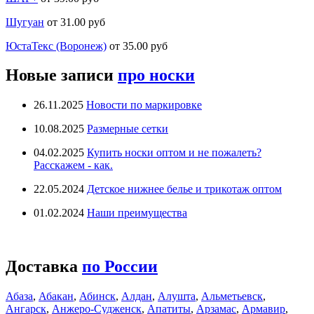
Шугуан
от 31.00 руб
ЮстаТекс (Воронеж)
от 35.00 руб
Новые записи
про носки
26.11.2025
Новости по маркировке
10.08.2025
Размерные сетки
04.02.2025
Купить носки оптом и не пожалеть?
Расскажем - как.
22.05.2024
Детское нижнее белье и трикотаж оптом
01.02.2024
Наши преимущества
Доставка
по России
Абаза
,
Абакан
,
Абинск
,
Алдан
,
Алушта
,
Альметьевск
,
Ангарск
,
Анжеро-Судженск
,
Апатиты
,
Арзамас
,
Армавир
,