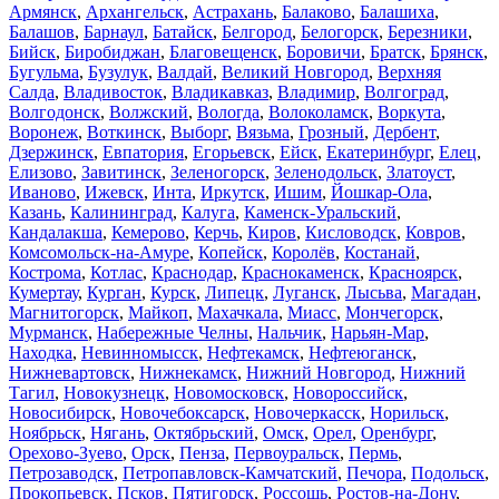
Армянск
,
Архангельск
,
Астрахань
,
Балаково
,
Балашиха
,
Балашов
,
Барнаул
,
Батайск
,
Белгород
,
Белогорск
,
Березники
,
Бийск
,
Биробиджан
,
Благовещенск
,
Боровичи
,
Братск
,
Брянск
,
Бугульма
,
Бузулук
,
Валдай
,
Великий Новгород
,
Верхняя
Салда
,
Владивосток
,
Владикавказ
,
Владимир
,
Волгоград
,
Волгодонск
,
Волжский
,
Вологда
,
Волоколамск
,
Воркута
,
Воронеж
,
Воткинск
,
Выборг
,
Вязьма
,
Грозный
,
Дербент
,
Дзержинск
,
Евпатория
,
Егорьевск
,
Ейск
,
Екатеринбург
,
Елец
,
Елизово
,
Завитинск
,
Зеленогорск
,
Зеленодольск
,
Златоуст
,
Иваново
,
Ижевск
,
Инта
,
Иркутск
,
Ишим
,
Йошкар-Ола
,
Казань
,
Калининград
,
Калуга
,
Каменск-Уральский
,
Кандалакша
,
Кемерово
,
Керчь
,
Киров
,
Кисловодск
,
Ковров
,
Комсомольск-на-Амуре
,
Копейск
,
Королёв
,
Костанай
,
Кострома
,
Котлас
,
Краснодар
,
Краснокаменск
,
Красноярск
,
Кумертау
,
Курган
,
Курск
,
Липецк
,
Луганск
,
Лысьва
,
Магадан
,
Магнитогорск
,
Майкоп
,
Махачкала
,
Миасс
,
Мончегорск
,
Мурманск
,
Набережные Челны
,
Нальчик
,
Нарьян-Мар
,
Находка
,
Невинномысск
,
Нефтекамск
,
Нефтеюганск
,
Нижневартовск
,
Нижнекамск
,
Нижний Новгород
,
Нижний
Тагил
,
Новокузнецк
,
Новомосковск
,
Новороссийск
,
Новосибирск
,
Новочебоксарск
,
Новочеркасск
,
Норильск
,
Ноябрьск
,
Нягань
,
Октябрьский
,
Омск
,
Орел
,
Оренбург
,
Орехово-Зуево
,
Орск
,
Пенза
,
Первоуральск
,
Пермь
,
Петрозаводск
,
Петропавловск-Камчатский
,
Печора
,
Подольск
,
Прокопьевск
,
Псков
,
Пятигорск
,
Россошь
,
Ростов-на-Дону
,