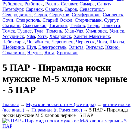
Рубцовск
,
Рыбинск
,
Рязань
,
Салават
,
Самара
,
Санкт-
Петербург
,
Саранск
,
Саратов
,
Саров
,
Севастопол
,
Северодвинск
,
Серов
,
Серпухов
,
Симферополь
,
Смоленск
,
Сочи
,
Ставрополь
,
Старый Оскол
,
Стерлитамак
,
Сургут
,
Сызрань
,
Сыктывкар
,
Таганрог
,
Тамбов
,
Тверь
,
Тольятти
,
Томск
,
Туапсе
,
Тула
,
Тюмень
,
Улан-Удэ
,
Ульяновск
,
Усинск
,
Уссурийск
,
Уфа
,
Ухта
,
Хабаровск
,
Ханты-Мансийск
,
Чебоксары
,
Челябинск
,
Череповец
,
Черкесск
,
Чита
,
Шахты
,
Шебекино
,
Шуя
,
Электросталь
,
Элиста
,
Энгельс
,
Южно-
Сахалинск
,
Якутск
,
Ялта
,
Ярославль
5 ПАР - Пирамида носки
мужские М-5 хлопок черные
- 5 ПАР
Главная
→
Мужские носки оптом (все виды)
→
летние носки
(все виды)
→
Пирамида (г. Раменское)
→ 5 ПАР - Пирамида
носки мужские М-5 хлопок черные - 5 ПАР