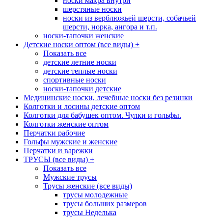
носки махра внутри
шерстяные носки
носки из верблюжьей шерсти, собачьей
шерсти, норка, ангора и т.п.
носки-тапочки женские
Детские носки оптом (все виды)
+
Показать все
детские летние носки
детские теплые носки
спортивные носки
носки-тапочки детские
Медицинские носки, лечебные носки без резинки
Колготки и лосины детские оптом
Колготки для бабушек оптом. Чулки и гольфы.
Колготки женские оптом
Перчатки рабочие
Гольфы мужские и женские
Перчатки и варежки
ТРУСЫ (все виды)
+
Показать все
Мужские трусы
Трусы женские (все виды)
трусы молодежные
трусы больших размеров
трусы Неделька