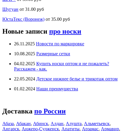
Шугуан
от 31.00 руб
ЮстаТекс (Воронеж)
от 35.00 руб
Новые записи
про носки
26.11.2025
Новости по маркировке
10.08.2025
Размерные сетки
04.02.2025
Купить носки оптом и не пожалеть?
Расскажем - как.
22.05.2024
Детское нижнее белье и трикотаж оптом
01.02.2024
Наши преимущества
Доставка
по России
Абаза
,
Абакан
,
Абинск
,
Алдан
,
Алушта
,
Альметьевск
,
Ангарск
,
Анжеро-Судженск
,
Апатиты
,
Арзамас
,
Армавир
,