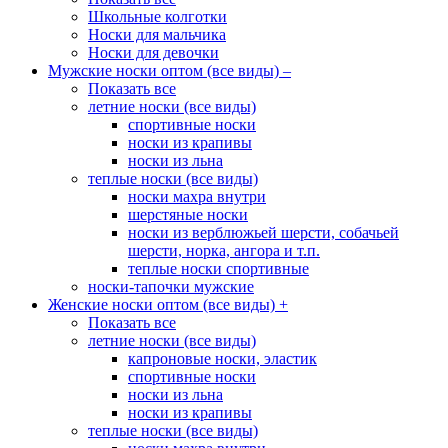
Школьные колготки
Носки для мальчика
Носки для девочки
Мужские носки оптом (все виды)
–
Показать все
летние носки (все виды)
спортивные носки
носки из крапивы
носки из льна
теплые носки (все виды)
носки махра внутри
шерстяные носки
носки из верблюжьей шерсти, собачьей
шерсти, норка, ангора и т.п.
теплые носки спортивные
носки-тапочки мужские
Женские носки оптом (все виды)
+
Показать все
летние носки (все виды)
капроновые носки, эластик
спортивные носки
носки из льна
носки из крапивы
теплые носки (все виды)