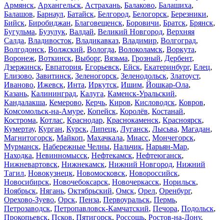
Армянск
,
Архангельск
,
Астрахань
,
Балаково
,
Балашиха
,
Балашов
,
Барнаул
,
Батайск
,
Белгород
,
Белогорск
,
Березники
,
Бийск
,
Биробиджан
,
Благовещенск
,
Боровичи
,
Братск
,
Брянск
,
Бугульма
,
Бузулук
,
Валдай
,
Великий Новгород
,
Верхняя
Салда
,
Владивосток
,
Владикавказ
,
Владимир
,
Волгоград
,
Волгодонск
,
Волжский
,
Вологда
,
Волоколамск
,
Воркута
,
Воронеж
,
Воткинск
,
Выборг
,
Вязьма
,
Грозный
,
Дербент
,
Дзержинск
,
Евпатория
,
Егорьевск
,
Ейск
,
Екатеринбург
,
Елец
,
Елизово
,
Завитинск
,
Зеленогорск
,
Зеленодольск
,
Златоуст
,
Иваново
,
Ижевск
,
Инта
,
Иркутск
,
Ишим
,
Йошкар-Ола
,
Казань
,
Калининград
,
Калуга
,
Каменск-Уральский
,
Кандалакша
,
Кемерово
,
Керчь
,
Киров
,
Кисловодск
,
Ковров
,
Комсомольск-на-Амуре
,
Копейск
,
Королёв
,
Костанай
,
Кострома
,
Котлас
,
Краснодар
,
Краснокаменск
,
Красноярск
,
Кумертау
,
Курган
,
Курск
,
Липецк
,
Луганск
,
Лысьва
,
Магадан
,
Магнитогорск
,
Майкоп
,
Махачкала
,
Миасс
,
Мончегорск
,
Мурманск
,
Набережные Челны
,
Нальчик
,
Нарьян-Мар
,
Находка
,
Невинномысск
,
Нефтекамск
,
Нефтеюганск
,
Нижневартовск
,
Нижнекамск
,
Нижний Новгород
,
Нижний
Тагил
,
Новокузнецк
,
Новомосковск
,
Новороссийск
,
Новосибирск
,
Новочебоксарск
,
Новочеркасск
,
Норильск
,
Ноябрьск
,
Нягань
,
Октябрьский
,
Омск
,
Орел
,
Оренбург
,
Орехово-Зуево
,
Орск
,
Пенза
,
Первоуральск
,
Пермь
,
Петрозаводск
,
Петропавловск-Камчатский
,
Печора
,
Подольск
,
Прокопьевск
,
Псков
,
Пятигорск
,
Россошь
,
Ростов-на-Дону
,