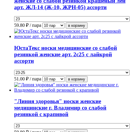
женские со слабой резинкой крашеный лен
арт. ЖЛ-14 (Ж-10, ЖРН-05) ассорти
59.80
₽ / пара
ЮстаТекс носки медицинские со слабой
резинкой женские арт. 2с25 с лайкрой
ассорти
51.00
₽ / пара
"Линия здоровья" носки женские
медицинские г. Владимир со слабой
резинкой с крапивой