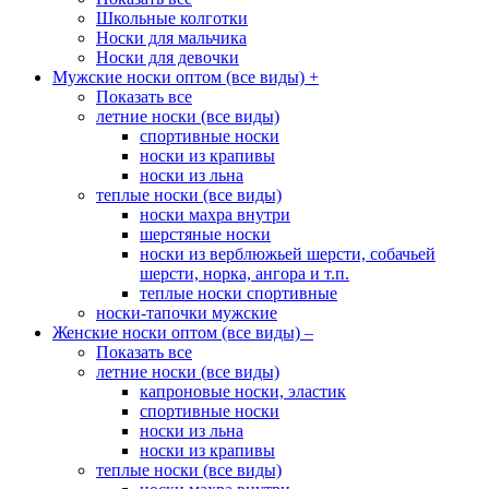
Школьные колготки
Носки для мальчика
Носки для девочки
Мужские носки оптом (все виды)
+
Показать все
летние носки (все виды)
спортивные носки
носки из крапивы
носки из льна
теплые носки (все виды)
носки махра внутри
шерстяные носки
носки из верблюжьей шерсти, собачьей
шерсти, норка, ангора и т.п.
теплые носки спортивные
носки-тапочки мужские
Женские носки оптом (все виды)
–
Показать все
летние носки (все виды)
капроновые носки, эластик
спортивные носки
носки из льна
носки из крапивы
теплые носки (все виды)