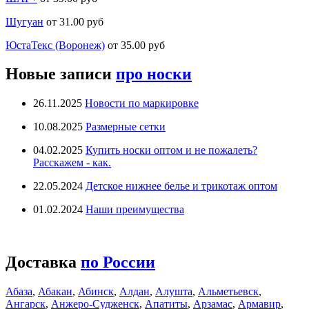
Шугуан
от 31.00 руб
ЮстаТекс (Воронеж)
от 35.00 руб
Новые записи
про носки
26.11.2025
Новости по маркировке
10.08.2025
Размерные сетки
04.02.2025
Купить носки оптом и не пожалеть?
Расскажем - как.
22.05.2024
Детское нижнее белье и трикотаж оптом
01.02.2024
Наши преимущества
Доставка
по России
Абаза
,
Абакан
,
Абинск
,
Алдан
,
Алушта
,
Альметьевск
,
Ангарск
,
Анжеро-Судженск
,
Апатиты
,
Арзамас
,
Армавир
,