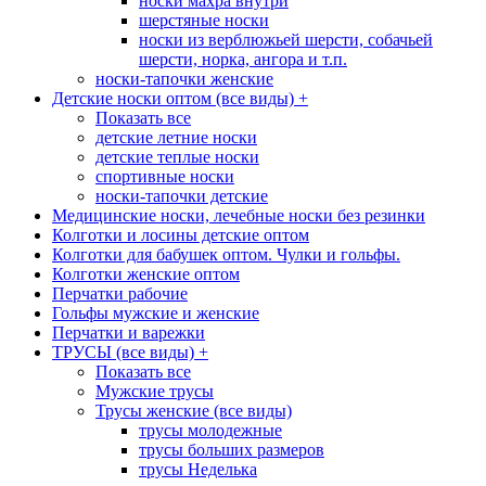
носки махра внутри
шерстяные носки
носки из верблюжьей шерсти, собачьей
шерсти, норка, ангора и т.п.
носки-тапочки женские
Детские носки оптом (все виды)
+
Показать все
детские летние носки
детские теплые носки
спортивные носки
носки-тапочки детские
Медицинские носки, лечебные носки без резинки
Колготки и лосины детские оптом
Колготки для бабушек оптом. Чулки и гольфы.
Колготки женские оптом
Перчатки рабочие
Гольфы мужские и женские
Перчатки и варежки
ТРУСЫ (все виды)
+
Показать все
Мужские трусы
Трусы женские (все виды)
трусы молодежные
трусы больших размеров
трусы Неделька