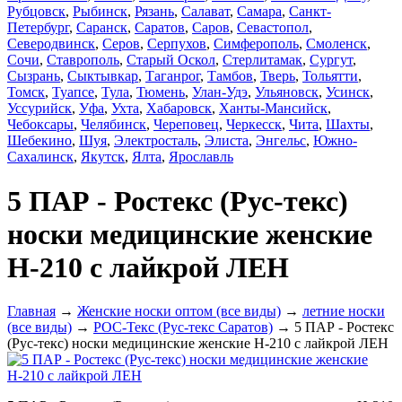
Рубцовск
,
Рыбинск
,
Рязань
,
Салават
,
Самара
,
Санкт-
Петербург
,
Саранск
,
Саратов
,
Саров
,
Севастопол
,
Северодвинск
,
Серов
,
Серпухов
,
Симферополь
,
Смоленск
,
Сочи
,
Ставрополь
,
Старый Оскол
,
Стерлитамак
,
Сургут
,
Сызрань
,
Сыктывкар
,
Таганрог
,
Тамбов
,
Тверь
,
Тольятти
,
Томск
,
Туапсе
,
Тула
,
Тюмень
,
Улан-Удэ
,
Ульяновск
,
Усинск
,
Уссурийск
,
Уфа
,
Ухта
,
Хабаровск
,
Ханты-Мансийск
,
Чебоксары
,
Челябинск
,
Череповец
,
Черкесск
,
Чита
,
Шахты
,
Шебекино
,
Шуя
,
Электросталь
,
Элиста
,
Энгельс
,
Южно-
Сахалинск
,
Якутск
,
Ялта
,
Ярославль
5 ПАР - Ростекс (Рус-текс)
носки медицинские женские
Н-210 с лайкрой ЛЕН
Главная
→
Женские носки оптом (все виды)
→
летние носки
(все виды)
→
РОС-Текс (Рус-текс Саратов)
→ 5 ПАР - Ростекс
(Рус-текс) носки медицинские женские Н-210 с лайкрой ЛЕН