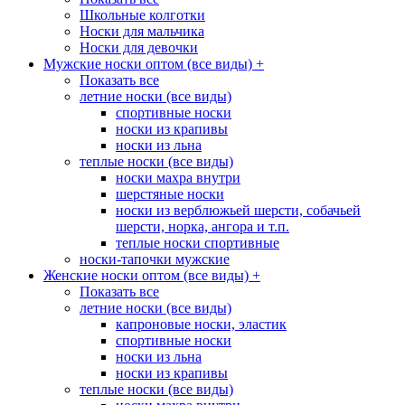
Школьные колготки
Носки для мальчика
Носки для девочки
Мужские носки оптом (все виды)
+
Показать все
летние носки (все виды)
спортивные носки
носки из крапивы
носки из льна
теплые носки (все виды)
носки махра внутри
шерстяные носки
носки из верблюжьей шерсти, собачьей
шерсти, норка, ангора и т.п.
теплые носки спортивные
носки-тапочки мужские
Женские носки оптом (все виды)
+
Показать все
летние носки (все виды)
капроновые носки, эластик
спортивные носки
носки из льна
носки из крапивы
теплые носки (все виды)