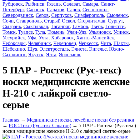
Рубцовск
,
Рыбинск
,
Рязань
,
Салават
,
Самара
,
Санкт-
Петербург
,
Саранск
,
Саратов
,
Саров
,
Севастопол
,
Северодвинск
,
Серов
,
Серпухов
,
Симферополь
,
Смоленск
,
Сочи
,
Ставрополь
,
Старый Оскол
,
Стерлитамак
,
Сургут
,
Сызрань
,
Сыктывкар
,
Таганрог
,
Тамбов
,
Тверь
,
Тольятти
,
Томск
,
Туапсе
,
Тула
,
Тюмень
,
Улан-Удэ
,
Ульяновск
,
Усинск
,
Уссурийск
,
Уфа
,
Ухта
,
Хабаровск
,
Ханты-Мансийск
,
Чебоксары
,
Челябинск
,
Череповец
,
Черкесск
,
Чита
,
Шахты
,
Шебекино
,
Шуя
,
Электросталь
,
Элиста
,
Энгельс
,
Южно-
Сахалинск
,
Якутск
,
Ялта
,
Ярославль
5 ПАР - Ростекс (Рус-текс)
носки медицинские женские
Н-210 с лайкрой светло-
серые
Главная
→
Медицинские носки, лечебные носки без резинки
→
РОС-Текс (Рус-текс Саратов)
→ 5 ПАР - Ростекс (Рус-текс)
носки медицинские женские Н-210 с лайкрой светло-серые