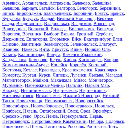
Армянск
,
Архангельск
,
Астрахань
,
Балаково
,
Балашиха
,
Балашов
,
Барнаул
,
Батайск
,
Белгород
,
Белогорск
,
Березники
,
Бийск
,
Биробиджан
,
Благовещенск
,
Боровичи
,
Братск
,
Брянск
,
Бугульма
,
Бузулук
,
Валдай
,
Великий Новгород
,
Верхняя
Салда
,
Владивосток
,
Владикавказ
,
Владимир
,
Волгоград
,
Волгодонск
,
Волжский
,
Вологда
,
Волоколамск
,
Воркута
,
Воронеж
,
Воткинск
,
Выборг
,
Вязьма
,
Грозный
,
Дербент
,
Дзержинск
,
Евпатория
,
Егорьевск
,
Ейск
,
Екатеринбург
,
Елец
,
Елизово
,
Завитинск
,
Зеленогорск
,
Зеленодольск
,
Златоуст
,
Иваново
,
Ижевск
,
Инта
,
Иркутск
,
Ишим
,
Йошкар-Ола
,
Казань
,
Калининград
,
Калуга
,
Каменск-Уральский
,
Кандалакша
,
Кемерово
,
Керчь
,
Киров
,
Кисловодск
,
Ковров
,
Комсомольск-на-Амуре
,
Копейск
,
Королёв
,
Костанай
,
Кострома
,
Котлас
,
Краснодар
,
Краснокаменск
,
Красноярск
,
Кумертау
,
Курган
,
Курск
,
Липецк
,
Луганск
,
Лысьва
,
Магадан
,
Магнитогорск
,
Майкоп
,
Махачкала
,
Миасс
,
Мончегорск
,
Мурманск
,
Набережные Челны
,
Нальчик
,
Нарьян-Мар
,
Находка
,
Невинномысск
,
Нефтекамск
,
Нефтеюганск
,
Нижневартовск
,
Нижнекамск
,
Нижний Новгород
,
Нижний
Тагил
,
Новокузнецк
,
Новомосковск
,
Новороссийск
,
Новосибирск
,
Новочебоксарск
,
Новочеркасск
,
Норильск
,
Ноябрьск
,
Нягань
,
Октябрьский
,
Омск
,
Орел
,
Оренбург
,
Орехово-Зуево
,
Орск
,
Пенза
,
Первоуральск
,
Пермь
,
Петрозаводск
,
Петропавловск-Камчатский
,
Печора
,
Подольск
,
Прокопьевск
,
Псков
,
Пятигорск
,
Россошь
,
Ростов-на-Дону
,