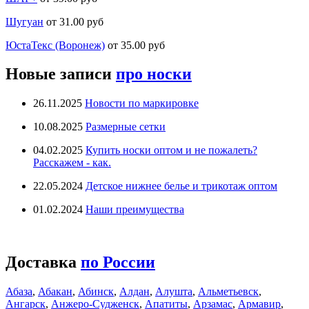
Шугуан
от 31.00 руб
ЮстаТекс (Воронеж)
от 35.00 руб
Новые записи
про носки
26.11.2025
Новости по маркировке
10.08.2025
Размерные сетки
04.02.2025
Купить носки оптом и не пожалеть?
Расскажем - как.
22.05.2024
Детское нижнее белье и трикотаж оптом
01.02.2024
Наши преимущества
Доставка
по России
Абаза
,
Абакан
,
Абинск
,
Алдан
,
Алушта
,
Альметьевск
,
Ангарск
,
Анжеро-Судженск
,
Апатиты
,
Арзамас
,
Армавир
,