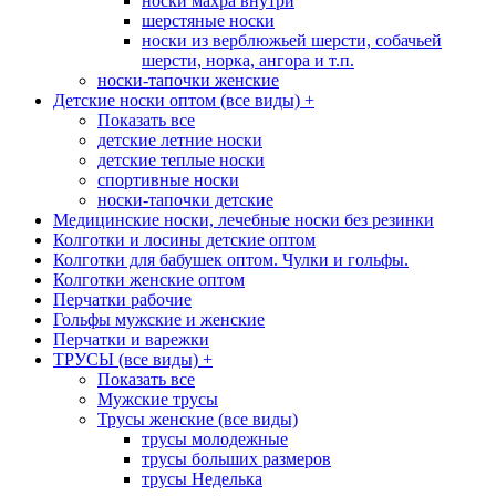
носки махра внутри
шерстяные носки
носки из верблюжьей шерсти, собачьей
шерсти, норка, ангора и т.п.
носки-тапочки женские
Детские носки оптом (все виды)
+
Показать все
детские летние носки
детские теплые носки
спортивные носки
носки-тапочки детские
Медицинские носки, лечебные носки без резинки
Колготки и лосины детские оптом
Колготки для бабушек оптом. Чулки и гольфы.
Колготки женские оптом
Перчатки рабочие
Гольфы мужские и женские
Перчатки и варежки
ТРУСЫ (все виды)
+
Показать все
Мужские трусы
Трусы женские (все виды)
трусы молодежные
трусы больших размеров
трусы Неделька