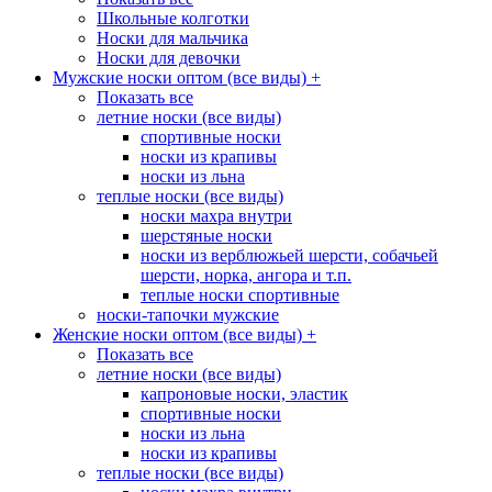
Школьные колготки
Носки для мальчика
Носки для девочки
Мужские носки оптом (все виды)
+
Показать все
летние носки (все виды)
спортивные носки
носки из крапивы
носки из льна
теплые носки (все виды)
носки махра внутри
шерстяные носки
носки из верблюжьей шерсти, собачьей
шерсти, норка, ангора и т.п.
теплые носки спортивные
носки-тапочки мужские
Женские носки оптом (все виды)
+
Показать все
летние носки (все виды)
капроновые носки, эластик
спортивные носки
носки из льна
носки из крапивы
теплые носки (все виды)