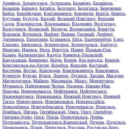
Армянск
,
Архангельск
,
Астрахань
,
Балаково
,
Балашиха
,
Балашов
,
Барнаул
,
Батайск
,
Белгород
,
Белогорск
,
Березники
,
Бийск
,
Биробиджан
,
Благовещенск
,
Боровичи
,
Братск
,
Брянск
,
Бугульма
,
Бузулук
,
Валдай
,
Великий Новгород
,
Верхняя
Салда
,
Владивосток
,
Владикавказ
,
Владимир
,
Волгоград
,
Волгодонск
,
Волжский
,
Вологда
,
Волоколамск
,
Воркута
,
Воронеж
,
Воткинск
,
Выборг
,
Вязьма
,
Грозный
,
Дербент
,
Дзержинск
,
Евпатория
,
Егорьевск
,
Ейск
,
Екатеринбург
,
Елец
,
Елизово
,
Завитинск
,
Зеленогорск
,
Зеленодольск
,
Златоуст
,
Иваново
,
Ижевск
,
Инта
,
Иркутск
,
Ишим
,
Йошкар-Ола
,
Казань
,
Калининград
,
Калуга
,
Каменск-Уральский
,
Кандалакша
,
Кемерово
,
Керчь
,
Киров
,
Кисловодск
,
Ковров
,
Комсомольск-на-Амуре
,
Копейск
,
Королёв
,
Костанай
,
Кострома
,
Котлас
,
Краснодар
,
Краснокаменск
,
Красноярск
,
Кумертау
,
Курган
,
Курск
,
Липецк
,
Луганск
,
Лысьва
,
Магадан
,
Магнитогорск
,
Майкоп
,
Махачкала
,
Миасс
,
Мончегорск
,
Мурманск
,
Набережные Челны
,
Нальчик
,
Нарьян-Мар
,
Находка
,
Невинномысск
,
Нефтекамск
,
Нефтеюганск
,
Нижневартовск
,
Нижнекамск
,
Нижний Новгород
,
Нижний
Тагил
,
Новокузнецк
,
Новомосковск
,
Новороссийск
,
Новосибирск
,
Новочебоксарск
,
Новочеркасск
,
Норильск
,
Ноябрьск
,
Нягань
,
Октябрьский
,
Омск
,
Орел
,
Оренбург
,
Орехово-Зуево
,
Орск
,
Пенза
,
Первоуральск
,
Пермь
,
Петрозаводск
,
Петропавловск-Камчатский
,
Печора
,
Подольск
,
Прокопьевск
,
Псков
,
Пятигорск
,
Россошь
,
Ростов-на-Дону
,