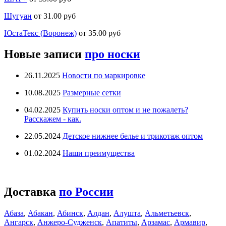
Шугуан
от 31.00 руб
ЮстаТекс (Воронеж)
от 35.00 руб
Новые записи
про носки
26.11.2025
Новости по маркировке
10.08.2025
Размерные сетки
04.02.2025
Купить носки оптом и не пожалеть?
Расскажем - как.
22.05.2024
Детское нижнее белье и трикотаж оптом
01.02.2024
Наши преимущества
Доставка
по России
Абаза
,
Абакан
,
Абинск
,
Алдан
,
Алушта
,
Альметьевск
,
Ангарск
,
Анжеро-Судженск
,
Апатиты
,
Арзамас
,
Армавир
,