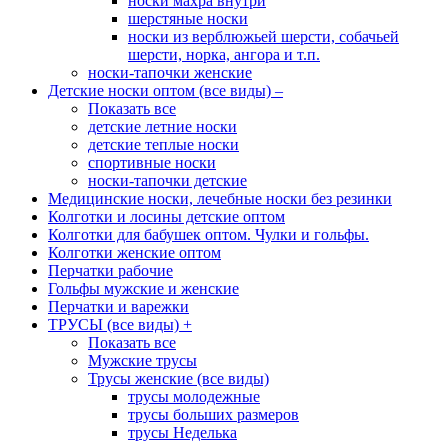
носки махра внутри
шерстяные носки
носки из верблюжьей шерсти, собачьей
шерсти, норка, ангора и т.п.
носки-тапочки женские
Детские носки оптом (все виды)
–
Показать все
детские летние носки
детские теплые носки
спортивные носки
носки-тапочки детские
Медицинские носки, лечебные носки без резинки
Колготки и лосины детские оптом
Колготки для бабушек оптом. Чулки и гольфы.
Колготки женские оптом
Перчатки рабочие
Гольфы мужские и женские
Перчатки и варежки
ТРУСЫ (все виды)
+
Показать все
Мужские трусы
Трусы женские (все виды)
трусы молодежные
трусы больших размеров
трусы Неделька