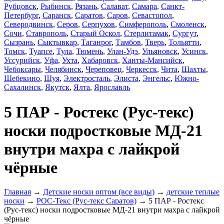
Рубцовск
,
Рыбинск
,
Рязань
,
Салават
,
Самара
,
Санкт-
Петербург
,
Саранск
,
Саратов
,
Саров
,
Севастопол
,
Северодвинск
,
Серов
,
Серпухов
,
Симферополь
,
Смоленск
,
Сочи
,
Ставрополь
,
Старый Оскол
,
Стерлитамак
,
Сургут
,
Сызрань
,
Сыктывкар
,
Таганрог
,
Тамбов
,
Тверь
,
Тольятти
,
Томск
,
Туапсе
,
Тула
,
Тюмень
,
Улан-Удэ
,
Ульяновск
,
Усинск
,
Уссурийск
,
Уфа
,
Ухта
,
Хабаровск
,
Ханты-Мансийск
,
Чебоксары
,
Челябинск
,
Череповец
,
Черкесск
,
Чита
,
Шахты
,
Шебекино
,
Шуя
,
Электросталь
,
Элиста
,
Энгельс
,
Южно-
Сахалинск
,
Якутск
,
Ялта
,
Ярославль
5 ПАР - Ростекс (Рус-текс)
носки подростковые МД-21
внутри махра с лайкрой
чёрные
Главная
→
Детские носки оптом (все виды)
→
детские теплые
носки
→
РОС-Текс (Рус-текс Саратов)
→ 5 ПАР - Ростекс
(Рус-текс) носки подростковые МД-21 внутри махра с лайкрой
чёрные