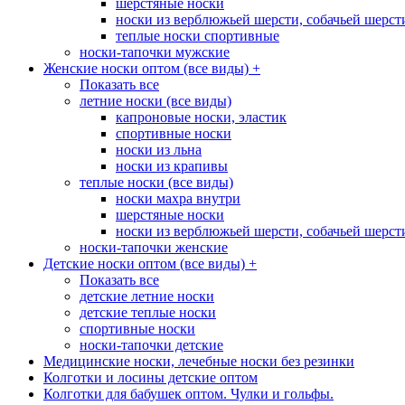
шерстяные носки
носки из верблюжьей шерсти, собачьей шерсти,
теплые носки спортивные
носки-тапочки мужские
Женские носки оптом (все виды)
+
Показать все
летние носки (все виды)
капроновые носки, эластик
спортивные носки
носки из льна
носки из крапивы
теплые носки (все виды)
носки махра внутри
шерстяные носки
носки из верблюжьей шерсти, собачьей шерсти,
носки-тапочки женские
Детские носки оптом (все виды)
+
Показать все
детские летние носки
детские теплые носки
спортивные носки
носки-тапочки детские
Медицинские носки, лечебные носки без резинки
Колготки и лосины детские оптом
Колготки для бабушек оптом. Чулки и гольфы.