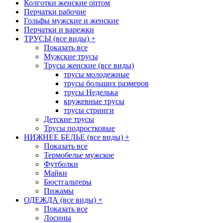
Колготки женские оптом
Перчатки рабочие
Гольфы мужские и женские
Перчатки и варежки
ТРУСЫ (все виды)
+
Показать все
Мужские трусы
Трусы женские (все виды)
трусы молодежные
трусы больших размеров
трусы Неделька
кружевные трусы
трусы стринги
Детские трусы
Трусы подростковые
НИЖНЕЕ БЕЛЬЕ (все виды)
+
Показать все
Термобелье мужское
Футболки
Майки
Бюстгальтеры
Пижамы
ОДЕЖДА (все виды)
+
Показать все
Лосины