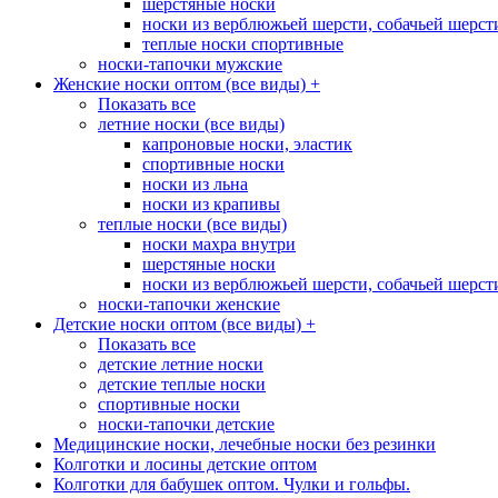
шерстяные носки
носки из верблюжьей шерсти, собачьей шерсти,
теплые носки спортивные
носки-тапочки мужские
Женские носки оптом (все виды)
+
Показать все
летние носки (все виды)
капроновые носки, эластик
спортивные носки
носки из льна
носки из крапивы
теплые носки (все виды)
носки махра внутри
шерстяные носки
носки из верблюжьей шерсти, собачьей шерсти,
носки-тапочки женские
Детские носки оптом (все виды)
+
Показать все
детские летние носки
детские теплые носки
спортивные носки
носки-тапочки детские
Медицинские носки, лечебные носки без резинки
Колготки и лосины детские оптом
Колготки для бабушек оптом. Чулки и гольфы.