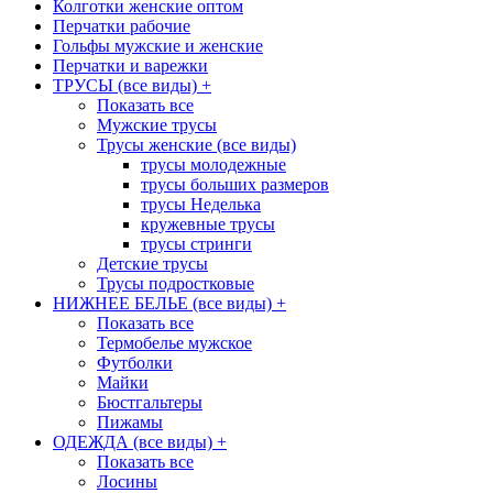
Колготки женские оптом
Перчатки рабочие
Гольфы мужские и женские
Перчатки и варежки
ТРУСЫ (все виды)
+
Показать все
Мужские трусы
Трусы женские (все виды)
трусы молодежные
трусы больших размеров
трусы Неделька
кружевные трусы
трусы стринги
Детские трусы
Трусы подростковые
НИЖНЕЕ БЕЛЬЕ (все виды)
+
Показать все
Термобелье мужское
Футболки
Майки
Бюстгальтеры
Пижамы
ОДЕЖДА (все виды)
+
Показать все
Лосины