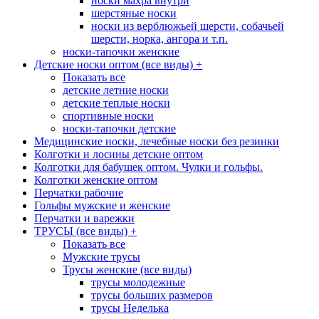
носки махра внутри
шерстяные носки
носки из верблюжьей шерсти, собачьей
шерсти, норка, ангора и т.п.
носки-тапочки женские
Детские носки оптом (все виды)
+
Показать все
детские летние носки
детские теплые носки
спортивные носки
носки-тапочки детские
Медицинские носки, лечебные носки без резинки
Колготки и лосины детские оптом
Колготки для бабушек оптом. Чулки и гольфы.
Колготки женские оптом
Перчатки рабочие
Гольфы мужские и женские
Перчатки и варежки
ТРУСЫ (все виды)
+
Показать все
Мужские трусы
Трусы женские (все виды)
трусы молодежные
трусы больших размеров
трусы Неделька