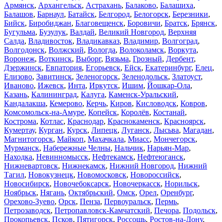
Армянск
,
Архангельск
,
Астрахань
,
Балаково
,
Балашиха
,
Балашов
,
Барнаул
,
Батайск
,
Белгород
,
Белогорск
,
Березники
,
Бийск
,
Биробиджан
,
Благовещенск
,
Боровичи
,
Братск
,
Брянск
,
Бугульма
,
Бузулук
,
Валдай
,
Великий Новгород
,
Верхняя
Салда
,
Владивосток
,
Владикавказ
,
Владимир
,
Волгоград
,
Волгодонск
,
Волжский
,
Вологда
,
Волоколамск
,
Воркута
,
Воронеж
,
Воткинск
,
Выборг
,
Вязьма
,
Грозный
,
Дербент
,
Дзержинск
,
Евпатория
,
Егорьевск
,
Ейск
,
Екатеринбург
,
Елец
,
Елизово
,
Завитинск
,
Зеленогорск
,
Зеленодольск
,
Златоуст
,
Иваново
,
Ижевск
,
Инта
,
Иркутск
,
Ишим
,
Йошкар-Ола
,
Казань
,
Калининград
,
Калуга
,
Каменск-Уральский
,
Кандалакша
,
Кемерово
,
Керчь
,
Киров
,
Кисловодск
,
Ковров
,
Комсомольск-на-Амуре
,
Копейск
,
Королёв
,
Костанай
,
Кострома
,
Котлас
,
Краснодар
,
Краснокаменск
,
Красноярск
,
Кумертау
,
Курган
,
Курск
,
Липецк
,
Луганск
,
Лысьва
,
Магадан
,
Магнитогорск
,
Майкоп
,
Махачкала
,
Миасс
,
Мончегорск
,
Мурманск
,
Набережные Челны
,
Нальчик
,
Нарьян-Мар
,
Находка
,
Невинномысск
,
Нефтекамск
,
Нефтеюганск
,
Нижневартовск
,
Нижнекамск
,
Нижний Новгород
,
Нижний
Тагил
,
Новокузнецк
,
Новомосковск
,
Новороссийск
,
Новосибирск
,
Новочебоксарск
,
Новочеркасск
,
Норильск
,
Ноябрьск
,
Нягань
,
Октябрьский
,
Омск
,
Орел
,
Оренбург
,
Орехово-Зуево
,
Орск
,
Пенза
,
Первоуральск
,
Пермь
,
Петрозаводск
,
Петропавловск-Камчатский
,
Печора
,
Подольск
,
Прокопьевск
,
Псков
,
Пятигорск
,
Россошь
,
Ростов-на-Дону
,