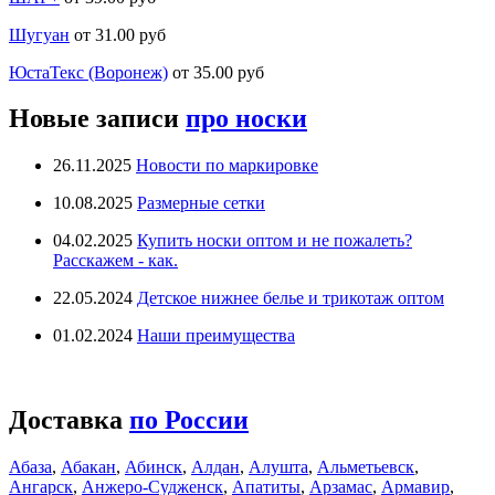
Шугуан
от 31.00 руб
ЮстаТекс (Воронеж)
от 35.00 руб
Новые записи
про носки
26.11.2025
Новости по маркировке
10.08.2025
Размерные сетки
04.02.2025
Купить носки оптом и не пожалеть?
Расскажем - как.
22.05.2024
Детское нижнее белье и трикотаж оптом
01.02.2024
Наши преимущества
Доставка
по России
Абаза
,
Абакан
,
Абинск
,
Алдан
,
Алушта
,
Альметьевск
,
Ангарск
,
Анжеро-Судженск
,
Апатиты
,
Арзамас
,
Армавир
,