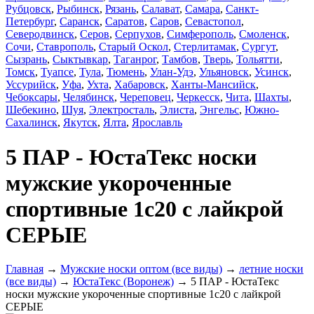
Рубцовск
,
Рыбинск
,
Рязань
,
Салават
,
Самара
,
Санкт-
Петербург
,
Саранск
,
Саратов
,
Саров
,
Севастопол
,
Северодвинск
,
Серов
,
Серпухов
,
Симферополь
,
Смоленск
,
Сочи
,
Ставрополь
,
Старый Оскол
,
Стерлитамак
,
Сургут
,
Сызрань
,
Сыктывкар
,
Таганрог
,
Тамбов
,
Тверь
,
Тольятти
,
Томск
,
Туапсе
,
Тула
,
Тюмень
,
Улан-Удэ
,
Ульяновск
,
Усинск
,
Уссурийск
,
Уфа
,
Ухта
,
Хабаровск
,
Ханты-Мансийск
,
Чебоксары
,
Челябинск
,
Череповец
,
Черкесск
,
Чита
,
Шахты
,
Шебекино
,
Шуя
,
Электросталь
,
Элиста
,
Энгельс
,
Южно-
Сахалинск
,
Якутск
,
Ялта
,
Ярославль
5 ПАР - ЮстаТекс носки
мужские укороченные
спортивные 1с20 с лайкрой
СЕРЫЕ
Главная
→
Мужские носки оптом (все виды)
→
летние носки
(все виды)
→
ЮстаТекс (Воронеж)
→ 5 ПАР - ЮстаТекс
носки мужские укороченные спортивные 1с20 с лайкрой
СЕРЫЕ