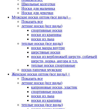
Школьные колготки
Носки для мальчика
Носки для девочки
Мужские носки оптом (все виды)
–
Показать все
летние носки (все виды)
спортивные носки
носки из крапивы
носки из льна
теплые носки (все виды)
носки махра внутри
шерстяные носки
носки из верблюжьей шерсти, собачьей
шерсти, норка, ангора и т.п.
теплые носки спортивные
носки-тапочки мужские
Женские носки оптом (все виды)
+
Показать все
летние носки (все виды)
капроновые носки, эластик
спортивные носки
носки из льна
носки из крапивы
теплые носки (все виды)