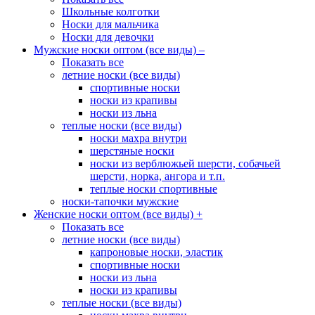
Школьные колготки
Носки для мальчика
Носки для девочки
Мужские носки оптом (все виды)
–
Показать все
летние носки (все виды)
спортивные носки
носки из крапивы
носки из льна
теплые носки (все виды)
носки махра внутри
шерстяные носки
носки из верблюжьей шерсти, собачьей
шерсти, норка, ангора и т.п.
теплые носки спортивные
носки-тапочки мужские
Женские носки оптом (все виды)
+
Показать все
летние носки (все виды)
капроновые носки, эластик
спортивные носки
носки из льна
носки из крапивы
теплые носки (все виды)