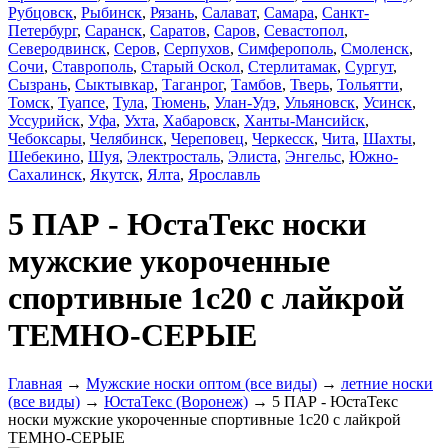
Рубцовск
,
Рыбинск
,
Рязань
,
Салават
,
Самара
,
Санкт-
Петербург
,
Саранск
,
Саратов
,
Саров
,
Севастопол
,
Северодвинск
,
Серов
,
Серпухов
,
Симферополь
,
Смоленск
,
Сочи
,
Ставрополь
,
Старый Оскол
,
Стерлитамак
,
Сургут
,
Сызрань
,
Сыктывкар
,
Таганрог
,
Тамбов
,
Тверь
,
Тольятти
,
Томск
,
Туапсе
,
Тула
,
Тюмень
,
Улан-Удэ
,
Ульяновск
,
Усинск
,
Уссурийск
,
Уфа
,
Ухта
,
Хабаровск
,
Ханты-Мансийск
,
Чебоксары
,
Челябинск
,
Череповец
,
Черкесск
,
Чита
,
Шахты
,
Шебекино
,
Шуя
,
Электросталь
,
Элиста
,
Энгельс
,
Южно-
Сахалинск
,
Якутск
,
Ялта
,
Ярославль
5 ПАР - ЮстаТекс носки
мужские укороченные
спортивные 1с20 с лайкрой
ТЕМНО-СЕРЫЕ
Главная
→
Мужские носки оптом (все виды)
→
летние носки
(все виды)
→
ЮстаТекс (Воронеж)
→ 5 ПАР - ЮстаТекс
носки мужские укороченные спортивные 1с20 с лайкрой
ТЕМНО-СЕРЫЕ