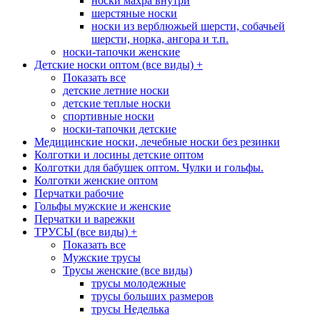
носки махра внутри
шерстяные носки
носки из верблюжьей шерсти, собачьей
шерсти, норка, ангора и т.п.
носки-тапочки женские
Детские носки оптом (все виды)
+
Показать все
детские летние носки
детские теплые носки
спортивные носки
носки-тапочки детские
Медицинские носки, лечебные носки без резинки
Колготки и лосины детские оптом
Колготки для бабушек оптом. Чулки и гольфы.
Колготки женские оптом
Перчатки рабочие
Гольфы мужские и женские
Перчатки и варежки
ТРУСЫ (все виды)
+
Показать все
Мужские трусы
Трусы женские (все виды)
трусы молодежные
трусы больших размеров
трусы Неделька