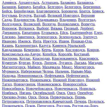
Армянск
,
Архангельск
,
Астрахань
,
Балаково
,
Балашиха
,
Балашов
,
Барнаул
,
Батайск
,
Белгород
,
Белогорск
,
Березники
,
Бийск
,
Биробиджан
,
Благовещенск
,
Боровичи
,
Братск
,
Брянск
,
Бугульма
,
Бузулук
,
Валдай
,
Великий Новгород
,
Верхняя
Салда
,
Владивосток
,
Владикавказ
,
Владимир
,
Волгоград
,
Волгодонск
,
Волжский
,
Вологда
,
Волоколамск
,
Воркута
,
Воронеж
,
Воткинск
,
Выборг
,
Вязьма
,
Грозный
,
Дербент
,
Дзержинск
,
Евпатория
,
Егорьевск
,
Ейск
,
Екатеринбург
,
Елец
,
Елизово
,
Завитинск
,
Зеленогорск
,
Зеленодольск
,
Златоуст
,
Иваново
,
Ижевск
,
Инта
,
Иркутск
,
Ишим
,
Йошкар-Ола
,
Казань
,
Калининград
,
Калуга
,
Каменск-Уральский
,
Кандалакша
,
Кемерово
,
Керчь
,
Киров
,
Кисловодск
,
Ковров
,
Комсомольск-на-Амуре
,
Копейск
,
Королёв
,
Костанай
,
Кострома
,
Котлас
,
Краснодар
,
Краснокаменск
,
Красноярск
,
Кумертау
,
Курган
,
Курск
,
Липецк
,
Луганск
,
Лысьва
,
Магадан
,
Магнитогорск
,
Майкоп
,
Махачкала
,
Миасс
,
Мончегорск
,
Мурманск
,
Набережные Челны
,
Нальчик
,
Нарьян-Мар
,
Находка
,
Невинномысск
,
Нефтекамск
,
Нефтеюганск
,
Нижневартовск
,
Нижнекамск
,
Нижний Новгород
,
Нижний
Тагил
,
Новокузнецк
,
Новомосковск
,
Новороссийск
,
Новосибирск
,
Новочебоксарск
,
Новочеркасск
,
Норильск
,
Ноябрьск
,
Нягань
,
Октябрьский
,
Омск
,
Орел
,
Оренбург
,
Орехово-Зуево
,
Орск
,
Пенза
,
Первоуральск
,
Пермь
,
Петрозаводск
,
Петропавловск-Камчатский
,
Печора
,
Подольск
,
Прокопьевск
,
Псков
,
Пятигорск
,
Россошь
,
Ростов-на-Дону
,