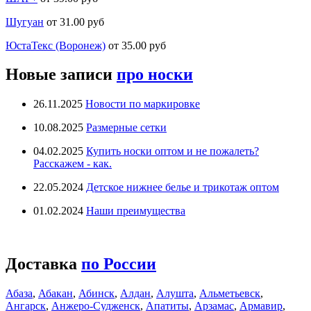
Шугуан
от 31.00 руб
ЮстаТекс (Воронеж)
от 35.00 руб
Новые записи
про носки
26.11.2025
Новости по маркировке
10.08.2025
Размерные сетки
04.02.2025
Купить носки оптом и не пожалеть?
Расскажем - как.
22.05.2024
Детское нижнее белье и трикотаж оптом
01.02.2024
Наши преимущества
Доставка
по России
Абаза
,
Абакан
,
Абинск
,
Алдан
,
Алушта
,
Альметьевск
,
Ангарск
,
Анжеро-Судженск
,
Апатиты
,
Арзамас
,
Армавир
,