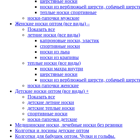
шерстяные носки
носки из верблюжьей шерсти, собачьей шерсти,
теплые носки спортивные
носки-тапочки мужские
Женские носки оптом (все виды)
–
Показать все
летние носки (все виды)
капроновые носки, эластик
спортивные носки
носки из льна
носки из крапивы
теплые носки (все виды)
носки махра внутри
шерстяные носки
носки из верблюжьей шерсти, собачьей шерсти,
носки-тапочки женские
Детские носки оптом (все виды)
+
Показать все
детские летние носки
детские теплые носки
спортивные носки
носки-тапочки детские
Медицинские носки, лечебные носки без резинки
Колготки и лосины детские оптом
Колготки для бабушек оптом. Чулки и гольфы.