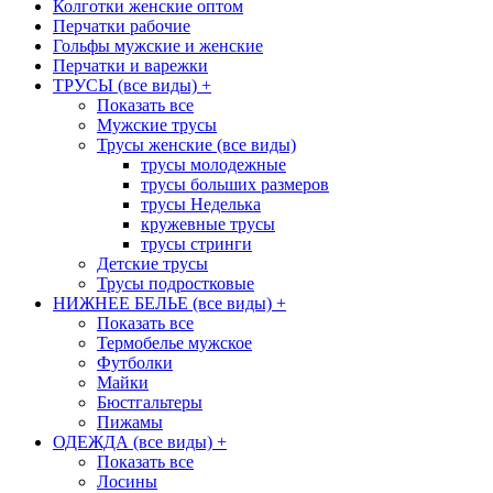
Колготки женские оптом
Перчатки рабочие
Гольфы мужские и женские
Перчатки и варежки
ТРУСЫ (все виды)
+
Показать все
Мужские трусы
Трусы женские (все виды)
трусы молодежные
трусы больших размеров
трусы Неделька
кружевные трусы
трусы стринги
Детские трусы
Трусы подростковые
НИЖНЕЕ БЕЛЬЕ (все виды)
+
Показать все
Термобелье мужское
Футболки
Майки
Бюстгальтеры
Пижамы
ОДЕЖДА (все виды)
+
Показать все
Лосины