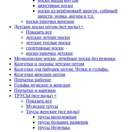
носки махра внутри
шерстяные носки
носки из верблюжьей шерсти, собачьей
шерсти, норка, ангора и т.п.
носки-тапочки женские
Детские носки оптом (все виды)
+
Показать все
детские летние носки
детские теплые носки
спортивные носки
носки-тапочки детские
Медицинские носки, лечебные носки без резинки
Колготки и лосины детские оптом
Колготки для бабушек оптом. Чулки и гольфы.
Колготки женские оптом
Перчатки рабочие
Гольфы мужские и женские
Перчатки и варежки
ТРУСЫ (все виды)
+
Показать все
Мужские трусы
Трусы женские (все виды)
трусы молодежные
трусы больших размеров
трусы Неделька