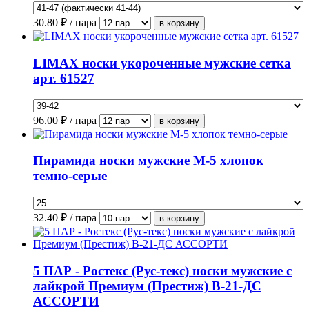
30.80
₽ / пара
LIMAX носки укороченные мужские сетка
арт. 61527
96.00
₽ / пара
Пирамида носки мужские М-5 хлопок
темно-серые
32.40
₽ / пара
5 ПАР - Ростекс (Рус-текс) носки мужские с
лайкрой Премиум (Престиж) В-21-ДС
АССОРТИ