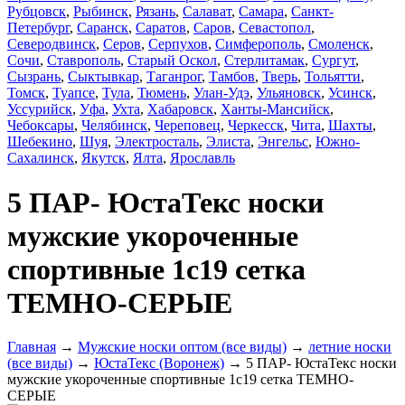
Рубцовск
,
Рыбинск
,
Рязань
,
Салават
,
Самара
,
Санкт-
Петербург
,
Саранск
,
Саратов
,
Саров
,
Севастопол
,
Северодвинск
,
Серов
,
Серпухов
,
Симферополь
,
Смоленск
,
Сочи
,
Ставрополь
,
Старый Оскол
,
Стерлитамак
,
Сургут
,
Сызрань
,
Сыктывкар
,
Таганрог
,
Тамбов
,
Тверь
,
Тольятти
,
Томск
,
Туапсе
,
Тула
,
Тюмень
,
Улан-Удэ
,
Ульяновск
,
Усинск
,
Уссурийск
,
Уфа
,
Ухта
,
Хабаровск
,
Ханты-Мансийск
,
Чебоксары
,
Челябинск
,
Череповец
,
Черкесск
,
Чита
,
Шахты
,
Шебекино
,
Шуя
,
Электросталь
,
Элиста
,
Энгельс
,
Южно-
Сахалинск
,
Якутск
,
Ялта
,
Ярославль
5 ПАР- ЮстаТекс носки
мужские укороченные
спортивные 1с19 сетка
ТЕМНО-СЕРЫЕ
Главная
→
Мужские носки оптом (все виды)
→
летние носки
(все виды)
→
ЮстаТекс (Воронеж)
→ 5 ПАР- ЮстаТекс носки
мужские укороченные спортивные 1с19 сетка ТЕМНО-
СЕРЫЕ