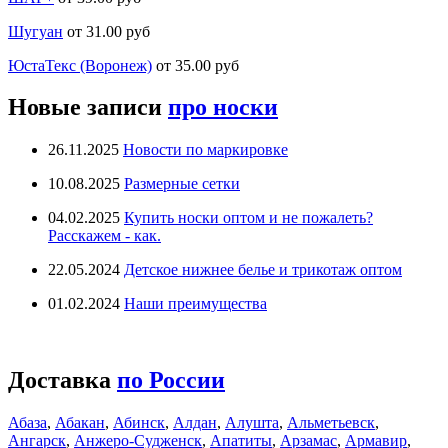
Шугуан
от 31.00 руб
ЮстаТекс (Воронеж)
от 35.00 руб
Новые записи
про носки
26.11.2025
Новости по маркировке
10.08.2025
Размерные сетки
04.02.2025
Купить носки оптом и не пожалеть?
Расскажем - как.
22.05.2024
Детское нижнее белье и трикотаж оптом
01.02.2024
Наши преимущества
Доставка
по России
Абаза
,
Абакан
,
Абинск
,
Алдан
,
Алушта
,
Альметьевск
,
Ангарск
,
Анжеро-Судженск
,
Апатиты
,
Арзамас
,
Армавир
,