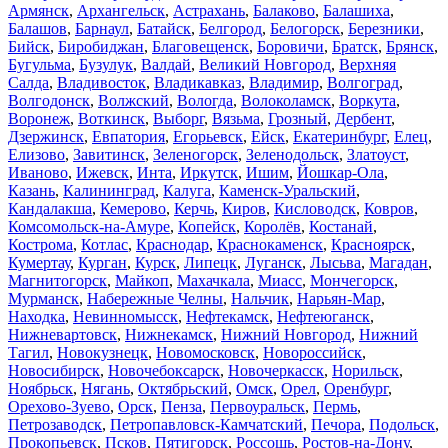
Армянск
,
Архангельск
,
Астрахань
,
Балаково
,
Балашиха
,
Балашов
,
Барнаул
,
Батайск
,
Белгород
,
Белогорск
,
Березники
,
Бийск
,
Биробиджан
,
Благовещенск
,
Боровичи
,
Братск
,
Брянск
,
Бугульма
,
Бузулук
,
Валдай
,
Великий Новгород
,
Верхняя
Салда
,
Владивосток
,
Владикавказ
,
Владимир
,
Волгоград
,
Волгодонск
,
Волжский
,
Вологда
,
Волоколамск
,
Воркута
,
Воронеж
,
Воткинск
,
Выборг
,
Вязьма
,
Грозный
,
Дербент
,
Дзержинск
,
Евпатория
,
Егорьевск
,
Ейск
,
Екатеринбург
,
Елец
,
Елизово
,
Завитинск
,
Зеленогорск
,
Зеленодольск
,
Златоуст
,
Иваново
,
Ижевск
,
Инта
,
Иркутск
,
Ишим
,
Йошкар-Ола
,
Казань
,
Калининград
,
Калуга
,
Каменск-Уральский
,
Кандалакша
,
Кемерово
,
Керчь
,
Киров
,
Кисловодск
,
Ковров
,
Комсомольск-на-Амуре
,
Копейск
,
Королёв
,
Костанай
,
Кострома
,
Котлас
,
Краснодар
,
Краснокаменск
,
Красноярск
,
Кумертау
,
Курган
,
Курск
,
Липецк
,
Луганск
,
Лысьва
,
Магадан
,
Магнитогорск
,
Майкоп
,
Махачкала
,
Миасс
,
Мончегорск
,
Мурманск
,
Набережные Челны
,
Нальчик
,
Нарьян-Мар
,
Находка
,
Невинномысск
,
Нефтекамск
,
Нефтеюганск
,
Нижневартовск
,
Нижнекамск
,
Нижний Новгород
,
Нижний
Тагил
,
Новокузнецк
,
Новомосковск
,
Новороссийск
,
Новосибирск
,
Новочебоксарск
,
Новочеркасск
,
Норильск
,
Ноябрьск
,
Нягань
,
Октябрьский
,
Омск
,
Орел
,
Оренбург
,
Орехово-Зуево
,
Орск
,
Пенза
,
Первоуральск
,
Пермь
,
Петрозаводск
,
Петропавловск-Камчатский
,
Печора
,
Подольск
,
Прокопьевск
,
Псков
,
Пятигорск
,
Россошь
,
Ростов-на-Дону
,