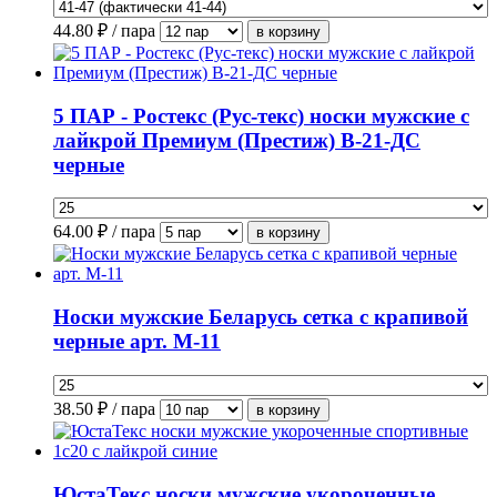
44.80
₽ / пара
5 ПАР - Ростекс (Рус-текс) носки мужские с
лайкрой Премиум (Престиж) В-21-ДС
черные
64.00
₽ / пара
Носки мужские Беларусь сетка с крапивой
черные арт. М-11
38.50
₽ / пара
ЮстаТекс носки мужские укороченные