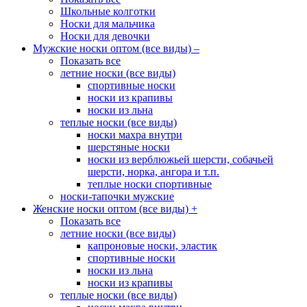
Школьные колготки
Носки для мальчика
Носки для девочки
Мужские носки оптом (все виды)
–
Показать все
летние носки (все виды)
спортивные носки
носки из крапивы
носки из льна
теплые носки (все виды)
носки махра внутри
шерстяные носки
носки из верблюжьей шерсти, собачьей
шерсти, норка, ангора и т.п.
теплые носки спортивные
носки-тапочки мужские
Женские носки оптом (все виды)
+
Показать все
летние носки (все виды)
капроновые носки, эластик
спортивные носки
носки из льна
носки из крапивы
теплые носки (все виды)