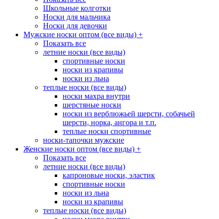
Школьные колготки
Носки для мальчика
Носки для девочки
Мужские носки оптом (все виды)
+
Показать все
летние носки (все виды)
спортивные носки
носки из крапивы
носки из льна
теплые носки (все виды)
носки махра внутри
шерстяные носки
носки из верблюжьей шерсти, собачьей
шерсти, норка, ангора и т.п.
теплые носки спортивные
носки-тапочки мужские
Женские носки оптом (все виды)
+
Показать все
летние носки (все виды)
капроновые носки, эластик
спортивные носки
носки из льна
носки из крапивы
теплые носки (все виды)