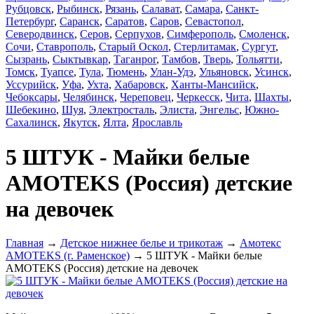
Рубцовск
,
Рыбинск
,
Рязань
,
Салават
,
Самара
,
Санкт-
Петербург
,
Саранск
,
Саратов
,
Саров
,
Севастопол
,
Северодвинск
,
Серов
,
Серпухов
,
Симферополь
,
Смоленск
,
Сочи
,
Ставрополь
,
Старый Оскол
,
Стерлитамак
,
Сургут
,
Сызрань
,
Сыктывкар
,
Таганрог
,
Тамбов
,
Тверь
,
Тольятти
,
Томск
,
Туапсе
,
Тула
,
Тюмень
,
Улан-Удэ
,
Ульяновск
,
Усинск
,
Уссурийск
,
Уфа
,
Ухта
,
Хабаровск
,
Ханты-Мансийск
,
Чебоксары
,
Челябинск
,
Череповец
,
Черкесск
,
Чита
,
Шахты
,
Шебекино
,
Шуя
,
Электросталь
,
Элиста
,
Энгельс
,
Южно-
Сахалинск
,
Якутск
,
Ялта
,
Ярославль
5 ШТУК - Майки белые
AMOTEKS (Россия) детские
на девочек
Главная
→
Детское нижнее белье и трикотаж
→
Амотекс
AMOTEKS (г. Раменское)
→ 5 ШТУК - Майки белые
AMOTEKS (Россия) детские на девочек