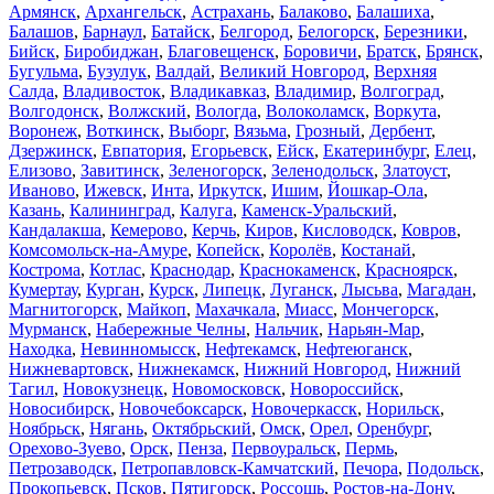
Армянск
,
Архангельск
,
Астрахань
,
Балаково
,
Балашиха
,
Балашов
,
Барнаул
,
Батайск
,
Белгород
,
Белогорск
,
Березники
,
Бийск
,
Биробиджан
,
Благовещенск
,
Боровичи
,
Братск
,
Брянск
,
Бугульма
,
Бузулук
,
Валдай
,
Великий Новгород
,
Верхняя
Салда
,
Владивосток
,
Владикавказ
,
Владимир
,
Волгоград
,
Волгодонск
,
Волжский
,
Вологда
,
Волоколамск
,
Воркута
,
Воронеж
,
Воткинск
,
Выборг
,
Вязьма
,
Грозный
,
Дербент
,
Дзержинск
,
Евпатория
,
Егорьевск
,
Ейск
,
Екатеринбург
,
Елец
,
Елизово
,
Завитинск
,
Зеленогорск
,
Зеленодольск
,
Златоуст
,
Иваново
,
Ижевск
,
Инта
,
Иркутск
,
Ишим
,
Йошкар-Ола
,
Казань
,
Калининград
,
Калуга
,
Каменск-Уральский
,
Кандалакша
,
Кемерово
,
Керчь
,
Киров
,
Кисловодск
,
Ковров
,
Комсомольск-на-Амуре
,
Копейск
,
Королёв
,
Костанай
,
Кострома
,
Котлас
,
Краснодар
,
Краснокаменск
,
Красноярск
,
Кумертау
,
Курган
,
Курск
,
Липецк
,
Луганск
,
Лысьва
,
Магадан
,
Магнитогорск
,
Майкоп
,
Махачкала
,
Миасс
,
Мончегорск
,
Мурманск
,
Набережные Челны
,
Нальчик
,
Нарьян-Мар
,
Находка
,
Невинномысск
,
Нефтекамск
,
Нефтеюганск
,
Нижневартовск
,
Нижнекамск
,
Нижний Новгород
,
Нижний
Тагил
,
Новокузнецк
,
Новомосковск
,
Новороссийск
,
Новосибирск
,
Новочебоксарск
,
Новочеркасск
,
Норильск
,
Ноябрьск
,
Нягань
,
Октябрьский
,
Омск
,
Орел
,
Оренбург
,
Орехово-Зуево
,
Орск
,
Пенза
,
Первоуральск
,
Пермь
,
Петрозаводск
,
Петропавловск-Камчатский
,
Печора
,
Подольск
,
Прокопьевск
,
Псков
,
Пятигорск
,
Россошь
,
Ростов-на-Дону
,