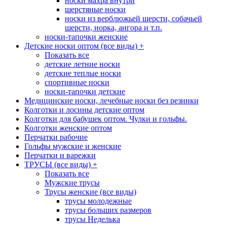
носки махра внутри
шерстяные носки
носки из верблюжьей шерсти, собачьей
шерсти, норка, ангора и т.п.
носки-тапочки женские
Детские носки оптом (все виды)
+
Показать все
детские летние носки
детские теплые носки
спортивные носки
носки-тапочки детские
Медицинские носки, лечебные носки без резинки
Колготки и лосины детские оптом
Колготки для бабушек оптом. Чулки и гольфы.
Колготки женские оптом
Перчатки рабочие
Гольфы мужские и женские
Перчатки и варежки
ТРУСЫ (все виды)
+
Показать все
Мужские трусы
Трусы женские (все виды)
трусы молодежные
трусы больших размеров
трусы Неделька