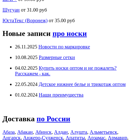
Шугуан
от 31.00 руб
ЮстаТекс (Воронеж)
от 35.00 руб
Новые записи
про носки
26.11.2025
Новости по маркировке
10.08.2025
Размерные сетки
04.02.2025
Купить носки оптом и не пожалеть?
Расскажем - как.
22.05.2024
Детское нижнее белье и трикотаж оптом
01.02.2024
Наши преимущества
Доставка
по России
Абаза
,
Абакан
,
Абинск
,
Алдан
,
Алушта
,
Альметьевск
,
Ангарск
,
Анжеро-Судженск
,
Апатиты
,
Арзамас
,
Армавир
,