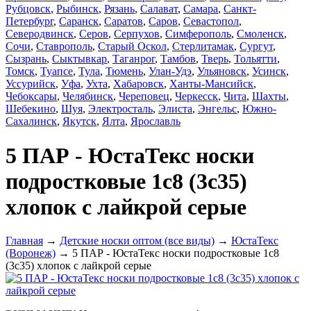
Рубцовск
,
Рыбинск
,
Рязань
,
Салават
,
Самара
,
Санкт-
Петербург
,
Саранск
,
Саратов
,
Саров
,
Севастопол
,
Северодвинск
,
Серов
,
Серпухов
,
Симферополь
,
Смоленск
,
Сочи
,
Ставрополь
,
Старый Оскол
,
Стерлитамак
,
Сургут
,
Сызрань
,
Сыктывкар
,
Таганрог
,
Тамбов
,
Тверь
,
Тольятти
,
Томск
,
Туапсе
,
Тула
,
Тюмень
,
Улан-Удэ
,
Ульяновск
,
Усинск
,
Уссурийск
,
Уфа
,
Ухта
,
Хабаровск
,
Ханты-Мансийск
,
Чебоксары
,
Челябинск
,
Череповец
,
Черкесск
,
Чита
,
Шахты
,
Шебекино
,
Шуя
,
Электросталь
,
Элиста
,
Энгельс
,
Южно-
Сахалинск
,
Якутск
,
Ялта
,
Ярославль
5 ПАР - ЮстаТекс носки
подростковые 1с8 (3с35)
хлопок с лайкрой серые
Главная
→
Детские носки оптом (все виды)
→
ЮстаТекс
(Воронеж)
→ 5 ПАР - ЮстаТекс носки подростковые 1с8
(3с35) хлопок с лайкрой серые