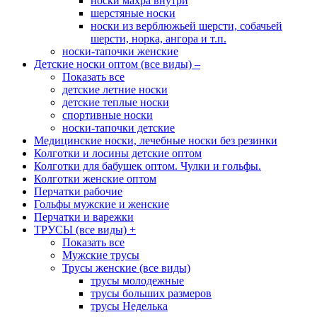
носки махра внутри
шерстяные носки
носки из верблюжьей шерсти, собачьей
шерсти, норка, ангора и т.п.
носки-тапочки женские
Детские носки оптом (все виды)
–
Показать все
детские летние носки
детские теплые носки
спортивные носки
носки-тапочки детские
Медицинские носки, лечебные носки без резинки
Колготки и лосины детские оптом
Колготки для бабушек оптом. Чулки и гольфы.
Колготки женские оптом
Перчатки рабочие
Гольфы мужские и женские
Перчатки и варежки
ТРУСЫ (все виды)
+
Показать все
Мужские трусы
Трусы женские (все виды)
трусы молодежные
трусы больших размеров
трусы Неделька