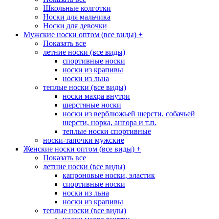
Школьные колготки
Носки для мальчика
Носки для девочки
Мужские носки оптом (все виды)
+
Показать все
летние носки (все виды)
спортивные носки
носки из крапивы
носки из льна
теплые носки (все виды)
носки махра внутри
шерстяные носки
носки из верблюжьей шерсти, собачьей
шерсти, норка, ангора и т.п.
теплые носки спортивные
носки-тапочки мужские
Женские носки оптом (все виды)
+
Показать все
летние носки (все виды)
капроновые носки, эластик
спортивные носки
носки из льна
носки из крапивы
теплые носки (все виды)