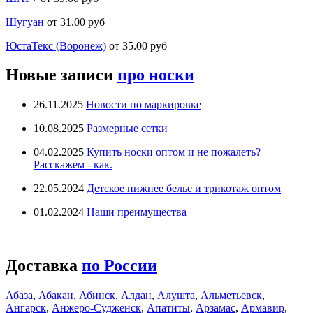
Шугуан
от 31.00 руб
ЮстаТекс (Воронеж)
от 35.00 руб
Новые записи
про носки
26.11.2025
Новости по маркировке
10.08.2025
Размерные сетки
04.02.2025
Купить носки оптом и не пожалеть?
Расскажем - как.
22.05.2024
Детское нижнее белье и трикотаж оптом
01.02.2024
Наши преимущества
Доставка
по России
Абаза
,
Абакан
,
Абинск
,
Алдан
,
Алушта
,
Альметьевск
,
Ангарск
,
Анжеро-Судженск
,
Апатиты
,
Арзамас
,
Армавир
,