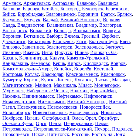
Армянск
,
Архангельск
,
Астрахань
,
Балаково
,
Балашиха
,
Балашов
,
Барнаул
,
Батайск
,
Белгород
,
Белогорск
,
Березники
,
Бийск
,
Биробиджан
,
Благовещенск
,
Боровичи
,
Братск
,
Брянск
,
Бугульма
,
Бузулук
,
Валдай
,
Великий Новгород
,
Верхняя
Салда
,
Владивосток
,
Владикавказ
,
Владимир
,
Волгоград
,
Волгодонск
,
Волжский
,
Вологда
,
Волоколамск
,
Воркута
,
Воронеж
,
Воткинск
,
Выборг
,
Вязьма
,
Грозный
,
Дербент
,
Дзержинск
,
Евпатория
,
Егорьевск
,
Ейск
,
Екатеринбург
,
Елец
,
Елизово
,
Завитинск
,
Зеленогорск
,
Зеленодольск
,
Златоуст
,
Иваново
,
Ижевск
,
Инта
,
Иркутск
,
Ишим
,
Йошкар-Ола
,
Казань
,
Калининград
,
Калуга
,
Каменск-Уральский
,
Кандалакша
,
Кемерово
,
Керчь
,
Киров
,
Кисловодск
,
Ковров
,
Комсомольск-на-Амуре
,
Копейск
,
Королёв
,
Костанай
,
Кострома
,
Котлас
,
Краснодар
,
Краснокаменск
,
Красноярск
,
Кумертау
,
Курган
,
Курск
,
Липецк
,
Луганск
,
Лысьва
,
Магадан
,
Магнитогорск
,
Майкоп
,
Махачкала
,
Миасс
,
Мончегорск
,
Мурманск
,
Набережные Челны
,
Нальчик
,
Нарьян-Мар
,
Находка
,
Невинномысск
,
Нефтекамск
,
Нефтеюганск
,
Нижневартовск
,
Нижнекамск
,
Нижний Новгород
,
Нижний
Тагил
,
Новокузнецк
,
Новомосковск
,
Новороссийск
,
Новосибирск
,
Новочебоксарск
,
Новочеркасск
,
Норильск
,
Ноябрьск
,
Нягань
,
Октябрьский
,
Омск
,
Орел
,
Оренбург
,
Орехово-Зуево
,
Орск
,
Пенза
,
Первоуральск
,
Пермь
,
Петрозаводск
,
Петропавловск-Камчатский
,
Печора
,
Подольск
,
Прокопьевск
,
Псков
,
Пятигорск
,
Россошь
,
Ростов-на-Дону
,