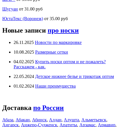
Шугуан
от 31.00 руб
ЮстаТекс (Воронеж)
от 35.00 руб
Новые записи
про носки
26.11.2025
Новости по маркировке
10.08.2025
Размерные сетки
04.02.2025
Купить носки оптом и не пожалеть?
Расскажем - как.
22.05.2024
Детское нижнее белье и трикотаж оптом
01.02.2024
Наши преимущества
Доставка
по России
Абаза
,
Абакан
,
Абинск
,
Алдан
,
Алушта
,
Альметьевск
,
Ангарск
,
Анжеро-Судженск
,
Апатиты
,
Арзамас
,
Армавир
,