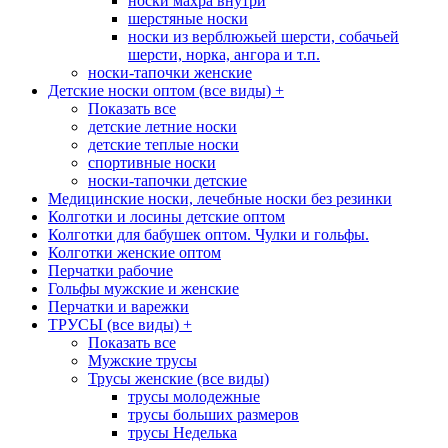
носки махра внутри
шерстяные носки
носки из верблюжьей шерсти, собачьей
шерсти, норка, ангора и т.п.
носки-тапочки женские
Детские носки оптом (все виды)
+
Показать все
детские летние носки
детские теплые носки
спортивные носки
носки-тапочки детские
Медицинские носки, лечебные носки без резинки
Колготки и лосины детские оптом
Колготки для бабушек оптом. Чулки и гольфы.
Колготки женские оптом
Перчатки рабочие
Гольфы мужские и женские
Перчатки и варежки
ТРУСЫ (все виды)
+
Показать все
Мужские трусы
Трусы женские (все виды)
трусы молодежные
трусы больших размеров
трусы Неделька