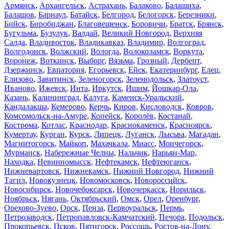
Армянск
,
Архангельск
,
Астрахань
,
Балаково
,
Балашиха
,
Балашов
,
Барнаул
,
Батайск
,
Белгород
,
Белогорск
,
Березники
,
Бийск
,
Биробиджан
,
Благовещенск
,
Боровичи
,
Братск
,
Брянск
,
Бугульма
,
Бузулук
,
Валдай
,
Великий Новгород
,
Верхняя
Салда
,
Владивосток
,
Владикавказ
,
Владимир
,
Волгоград
,
Волгодонск
,
Волжский
,
Вологда
,
Волоколамск
,
Воркута
,
Воронеж
,
Воткинск
,
Выборг
,
Вязьма
,
Грозный
,
Дербент
,
Дзержинск
,
Евпатория
,
Егорьевск
,
Ейск
,
Екатеринбург
,
Елец
,
Елизово
,
Завитинск
,
Зеленогорск
,
Зеленодольск
,
Златоуст
,
Иваново
,
Ижевск
,
Инта
,
Иркутск
,
Ишим
,
Йошкар-Ола
,
Казань
,
Калининград
,
Калуга
,
Каменск-Уральский
,
Кандалакша
,
Кемерово
,
Керчь
,
Киров
,
Кисловодск
,
Ковров
,
Комсомольск-на-Амуре
,
Копейск
,
Королёв
,
Костанай
,
Кострома
,
Котлас
,
Краснодар
,
Краснокаменск
,
Красноярск
,
Кумертау
,
Курган
,
Курск
,
Липецк
,
Луганск
,
Лысьва
,
Магадан
,
Магнитогорск
,
Майкоп
,
Махачкала
,
Миасс
,
Мончегорск
,
Мурманск
,
Набережные Челны
,
Нальчик
,
Нарьян-Мар
,
Находка
,
Невинномысск
,
Нефтекамск
,
Нефтеюганск
,
Нижневартовск
,
Нижнекамск
,
Нижний Новгород
,
Нижний
Тагил
,
Новокузнецк
,
Новомосковск
,
Новороссийск
,
Новосибирск
,
Новочебоксарск
,
Новочеркасск
,
Норильск
,
Ноябрьск
,
Нягань
,
Октябрьский
,
Омск
,
Орел
,
Оренбург
,
Орехово-Зуево
,
Орск
,
Пенза
,
Первоуральск
,
Пермь
,
Петрозаводск
,
Петропавловск-Камчатский
,
Печора
,
Подольск
,
Прокопьевск
,
Псков
,
Пятигорск
,
Россошь
,
Ростов-на-Дону
,