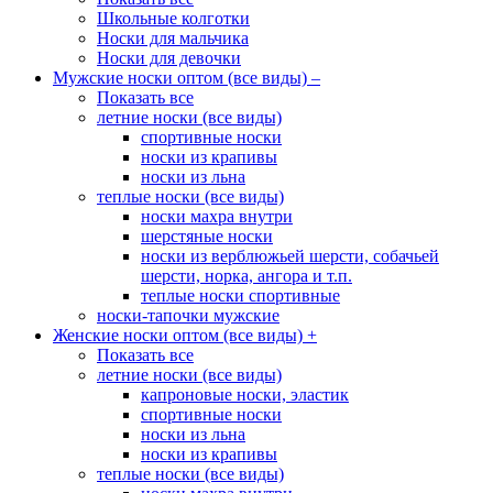
Школьные колготки
Носки для мальчика
Носки для девочки
Мужские носки оптом (все виды)
–
Показать все
летние носки (все виды)
спортивные носки
носки из крапивы
носки из льна
теплые носки (все виды)
носки махра внутри
шерстяные носки
носки из верблюжьей шерсти, собачьей
шерсти, норка, ангора и т.п.
теплые носки спортивные
носки-тапочки мужские
Женские носки оптом (все виды)
+
Показать все
летние носки (все виды)
капроновые носки, эластик
спортивные носки
носки из льна
носки из крапивы
теплые носки (все виды)