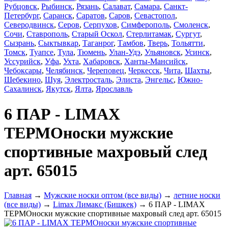
Рубцовск
,
Рыбинск
,
Рязань
,
Салават
,
Самара
,
Санкт-
Петербург
,
Саранск
,
Саратов
,
Саров
,
Севастопол
,
Северодвинск
,
Серов
,
Серпухов
,
Симферополь
,
Смоленск
,
Сочи
,
Ставрополь
,
Старый Оскол
,
Стерлитамак
,
Сургут
,
Сызрань
,
Сыктывкар
,
Таганрог
,
Тамбов
,
Тверь
,
Тольятти
,
Томск
,
Туапсе
,
Тула
,
Тюмень
,
Улан-Удэ
,
Ульяновск
,
Усинск
,
Уссурийск
,
Уфа
,
Ухта
,
Хабаровск
,
Ханты-Мансийск
,
Чебоксары
,
Челябинск
,
Череповец
,
Черкесск
,
Чита
,
Шахты
,
Шебекино
,
Шуя
,
Электросталь
,
Элиста
,
Энгельс
,
Южно-
Сахалинск
,
Якутск
,
Ялта
,
Ярославль
6 ПАР - LIMAX
ТЕРМОноски мужские
спортивные махровый след
арт. 65015
Главная
→
Мужские носки оптом (все виды)
→
летние носки
(все виды)
→
Limax Лимакс (Бишкек)
→ 6 ПАР - LIMAX
ТЕРМОноски мужские спортивные махровый след арт. 65015