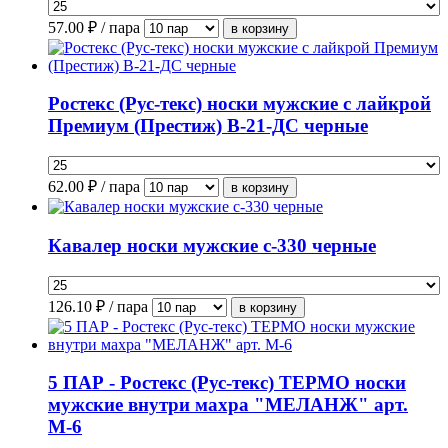
57.00
₽ / пара
Ростекс (Рус-текс) носки мужские с лайкрой
Премиум (Престиж) В-21-ДС черные
62.00
₽ / пара
Кавалер носки мужские с-330 черные
126.10
₽ / пара
5 ПАР - Ростекс (Рус-текс) ТЕРМО носки
мужские внутри махра "МЕЛАНЖ" арт.
М-6