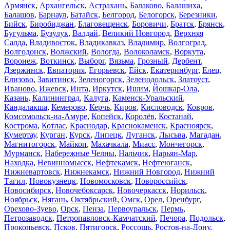
Армянск
,
Архангельск
,
Астрахань
,
Балаково
,
Балашиха
,
Балашов
,
Барнаул
,
Батайск
,
Белгород
,
Белогорск
,
Березники
,
Бийск
,
Биробиджан
,
Благовещенск
,
Боровичи
,
Братск
,
Брянск
,
Бугульма
,
Бузулук
,
Валдай
,
Великий Новгород
,
Верхняя
Салда
,
Владивосток
,
Владикавказ
,
Владимир
,
Волгоград
,
Волгодонск
,
Волжский
,
Вологда
,
Волоколамск
,
Воркута
,
Воронеж
,
Воткинск
,
Выборг
,
Вязьма
,
Грозный
,
Дербент
,
Дзержинск
,
Евпатория
,
Егорьевск
,
Ейск
,
Екатеринбург
,
Елец
,
Елизово
,
Завитинск
,
Зеленогорск
,
Зеленодольск
,
Златоуст
,
Иваново
,
Ижевск
,
Инта
,
Иркутск
,
Ишим
,
Йошкар-Ола
,
Казань
,
Калининград
,
Калуга
,
Каменск-Уральский
,
Кандалакша
,
Кемерово
,
Керчь
,
Киров
,
Кисловодск
,
Ковров
,
Комсомольск-на-Амуре
,
Копейск
,
Королёв
,
Костанай
,
Кострома
,
Котлас
,
Краснодар
,
Краснокаменск
,
Красноярск
,
Кумертау
,
Курган
,
Курск
,
Липецк
,
Луганск
,
Лысьва
,
Магадан
,
Магнитогорск
,
Майкоп
,
Махачкала
,
Миасс
,
Мончегорск
,
Мурманск
,
Набережные Челны
,
Нальчик
,
Нарьян-Мар
,
Находка
,
Невинномысск
,
Нефтекамск
,
Нефтеюганск
,
Нижневартовск
,
Нижнекамск
,
Нижний Новгород
,
Нижний
Тагил
,
Новокузнецк
,
Новомосковск
,
Новороссийск
,
Новосибирск
,
Новочебоксарск
,
Новочеркасск
,
Норильск
,
Ноябрьск
,
Нягань
,
Октябрьский
,
Омск
,
Орел
,
Оренбург
,
Орехово-Зуево
,
Орск
,
Пенза
,
Первоуральск
,
Пермь
,
Петрозаводск
,
Петропавловск-Камчатский
,
Печора
,
Подольск
,
Прокопьевск
,
Псков
,
Пятигорск
,
Россошь
,
Ростов-на-Дону
,