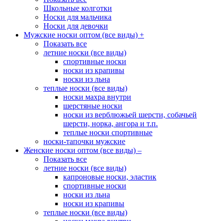
Школьные колготки
Носки для мальчика
Носки для девочки
Мужские носки оптом (все виды)
+
Показать все
летние носки (все виды)
спортивные носки
носки из крапивы
носки из льна
теплые носки (все виды)
носки махра внутри
шерстяные носки
носки из верблюжьей шерсти, собачьей
шерсти, норка, ангора и т.п.
теплые носки спортивные
носки-тапочки мужские
Женские носки оптом (все виды)
–
Показать все
летние носки (все виды)
капроновые носки, эластик
спортивные носки
носки из льна
носки из крапивы
теплые носки (все виды)