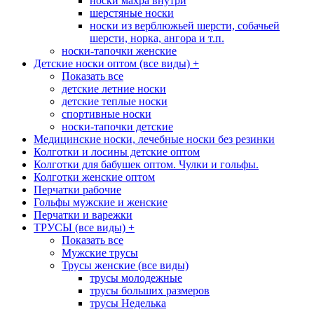
носки махра внутри
шерстяные носки
носки из верблюжьей шерсти, собачьей
шерсти, норка, ангора и т.п.
носки-тапочки женские
Детские носки оптом (все виды)
+
Показать все
детские летние носки
детские теплые носки
спортивные носки
носки-тапочки детские
Медицинские носки, лечебные носки без резинки
Колготки и лосины детские оптом
Колготки для бабушек оптом. Чулки и гольфы.
Колготки женские оптом
Перчатки рабочие
Гольфы мужские и женские
Перчатки и варежки
ТРУСЫ (все виды)
+
Показать все
Мужские трусы
Трусы женские (все виды)
трусы молодежные
трусы больших размеров
трусы Неделька