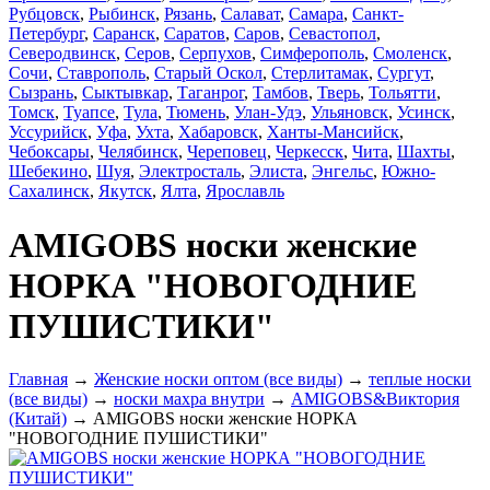
Рубцовск
,
Рыбинск
,
Рязань
,
Салават
,
Самара
,
Санкт-
Петербург
,
Саранск
,
Саратов
,
Саров
,
Севастопол
,
Северодвинск
,
Серов
,
Серпухов
,
Симферополь
,
Смоленск
,
Сочи
,
Ставрополь
,
Старый Оскол
,
Стерлитамак
,
Сургут
,
Сызрань
,
Сыктывкар
,
Таганрог
,
Тамбов
,
Тверь
,
Тольятти
,
Томск
,
Туапсе
,
Тула
,
Тюмень
,
Улан-Удэ
,
Ульяновск
,
Усинск
,
Уссурийск
,
Уфа
,
Ухта
,
Хабаровск
,
Ханты-Мансийск
,
Чебоксары
,
Челябинск
,
Череповец
,
Черкесск
,
Чита
,
Шахты
,
Шебекино
,
Шуя
,
Электросталь
,
Элиста
,
Энгельс
,
Южно-
Сахалинск
,
Якутск
,
Ялта
,
Ярославль
AMIGOBS носки женские
НОРКА "НОВОГОДНИЕ
ПУШИСТИКИ"
Главная
→
Женские носки оптом (все виды)
→
теплые носки
(все виды)
→
носки махра внутри
→
AMIGOBS&Виктория
(Китай)
→ AMIGOBS носки женские НОРКА
"НОВОГОДНИЕ ПУШИСТИКИ"