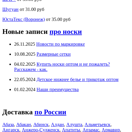
Шугуан
от 31.00 руб
ЮстаТекс (Воронеж)
от 35.00 руб
Новые записи
про носки
26.11.2025
Новости по маркировке
10.08.2025
Размерные сетки
04.02.2025
Купить носки оптом и не пожалеть?
Расскажем - как.
22.05.2024
Детское нижнее белье и трикотаж оптом
01.02.2024
Наши преимущества
Доставка
по России
Абаза
,
Абакан
,
Абинск
,
Алдан
,
Алушта
,
Альметьевск
,
Ангарск
,
Анжеро-Судженск
,
Апатиты
,
Арзамас
,
Армавир
,