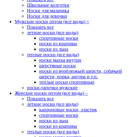
Школьные колготки
Носки для мальчика
Носки для девочки
Мужские носки оптом (все виды)
+
Показать все
летние носки (все виды)
спортивные носки
носки из крапивы
носки из льна
теплые носки (все виды)
носки махра внутри
шерстяные носки
носки из верблюжьей шерсти, собачьей
шерсти, норка, ангора и т.п.
теплые носки спортивные
носки-тапочки мужские
Женские носки оптом (все виды)
–
Показать все
летние носки (все виды)
капроновые носки, эластик
спортивные носки
носки из льна
носки из крапивы
теплые носки (все виды)