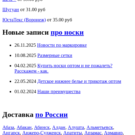
Шугуан
от 31.00 руб
ЮстаТекс (Воронеж)
от 35.00 руб
Новые записи
про носки
26.11.2025
Новости по маркировке
10.08.2025
Размерные сетки
04.02.2025
Купить носки оптом и не пожалеть?
Расскажем - как.
22.05.2024
Детское нижнее белье и трикотаж оптом
01.02.2024
Наши преимущества
Доставка
по России
Абаза
,
Абакан
,
Абинск
,
Алдан
,
Алушта
,
Альметьевск
,
Ангарск
,
Анжеро-Судженск
,
Апатиты
,
Арзамас
,
Армавир
,