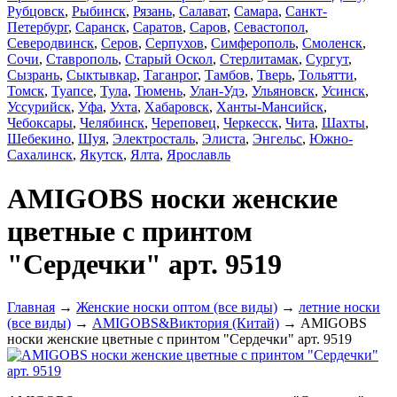
Рубцовск
,
Рыбинск
,
Рязань
,
Салават
,
Самара
,
Санкт-
Петербург
,
Саранск
,
Саратов
,
Саров
,
Севастопол
,
Северодвинск
,
Серов
,
Серпухов
,
Симферополь
,
Смоленск
,
Сочи
,
Ставрополь
,
Старый Оскол
,
Стерлитамак
,
Сургут
,
Сызрань
,
Сыктывкар
,
Таганрог
,
Тамбов
,
Тверь
,
Тольятти
,
Томск
,
Туапсе
,
Тула
,
Тюмень
,
Улан-Удэ
,
Ульяновск
,
Усинск
,
Уссурийск
,
Уфа
,
Ухта
,
Хабаровск
,
Ханты-Мансийск
,
Чебоксары
,
Челябинск
,
Череповец
,
Черкесск
,
Чита
,
Шахты
,
Шебекино
,
Шуя
,
Электросталь
,
Элиста
,
Энгельс
,
Южно-
Сахалинск
,
Якутск
,
Ялта
,
Ярославль
AMIGOBS носки женские
цветные с принтом
"Сердечки" арт. 9519
Главная
→
Женские носки оптом (все виды)
→
летние носки
(все виды)
→
AMIGOBS&Виктория (Китай)
→ AMIGOBS
носки женские цветные с принтом "Сердечки" арт. 9519