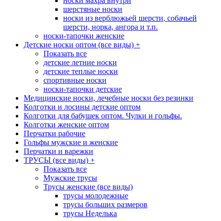
носки махра внутри
шерстяные носки
носки из верблюжьей шерсти, собачьей
шерсти, норка, ангора и т.п.
носки-тапочки женские
Детские носки оптом (все виды)
+
Показать все
детские летние носки
детские теплые носки
спортивные носки
носки-тапочки детские
Медицинские носки, лечебные носки без резинки
Колготки и лосины детские оптом
Колготки для бабушек оптом. Чулки и гольфы.
Колготки женские оптом
Перчатки рабочие
Гольфы мужские и женские
Перчатки и варежки
ТРУСЫ (все виды)
+
Показать все
Мужские трусы
Трусы женские (все виды)
трусы молодежные
трусы больших размеров
трусы Неделька