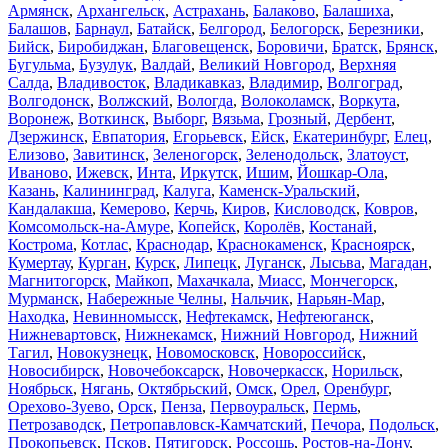
Армянск
,
Архангельск
,
Астрахань
,
Балаково
,
Балашиха
,
Балашов
,
Барнаул
,
Батайск
,
Белгород
,
Белогорск
,
Березники
,
Бийск
,
Биробиджан
,
Благовещенск
,
Боровичи
,
Братск
,
Брянск
,
Бугульма
,
Бузулук
,
Валдай
,
Великий Новгород
,
Верхняя
Салда
,
Владивосток
,
Владикавказ
,
Владимир
,
Волгоград
,
Волгодонск
,
Волжский
,
Вологда
,
Волоколамск
,
Воркута
,
Воронеж
,
Воткинск
,
Выборг
,
Вязьма
,
Грозный
,
Дербент
,
Дзержинск
,
Евпатория
,
Егорьевск
,
Ейск
,
Екатеринбург
,
Елец
,
Елизово
,
Завитинск
,
Зеленогорск
,
Зеленодольск
,
Златоуст
,
Иваново
,
Ижевск
,
Инта
,
Иркутск
,
Ишим
,
Йошкар-Ола
,
Казань
,
Калининград
,
Калуга
,
Каменск-Уральский
,
Кандалакша
,
Кемерово
,
Керчь
,
Киров
,
Кисловодск
,
Ковров
,
Комсомольск-на-Амуре
,
Копейск
,
Королёв
,
Костанай
,
Кострома
,
Котлас
,
Краснодар
,
Краснокаменск
,
Красноярск
,
Кумертау
,
Курган
,
Курск
,
Липецк
,
Луганск
,
Лысьва
,
Магадан
,
Магнитогорск
,
Майкоп
,
Махачкала
,
Миасс
,
Мончегорск
,
Мурманск
,
Набережные Челны
,
Нальчик
,
Нарьян-Мар
,
Находка
,
Невинномысск
,
Нефтекамск
,
Нефтеюганск
,
Нижневартовск
,
Нижнекамск
,
Нижний Новгород
,
Нижний
Тагил
,
Новокузнецк
,
Новомосковск
,
Новороссийск
,
Новосибирск
,
Новочебоксарск
,
Новочеркасск
,
Норильск
,
Ноябрьск
,
Нягань
,
Октябрьский
,
Омск
,
Орел
,
Оренбург
,
Орехово-Зуево
,
Орск
,
Пенза
,
Первоуральск
,
Пермь
,
Петрозаводск
,
Петропавловск-Камчатский
,
Печора
,
Подольск
,
Прокопьевск
,
Псков
,
Пятигорск
,
Россошь
,
Ростов-на-Дону
,