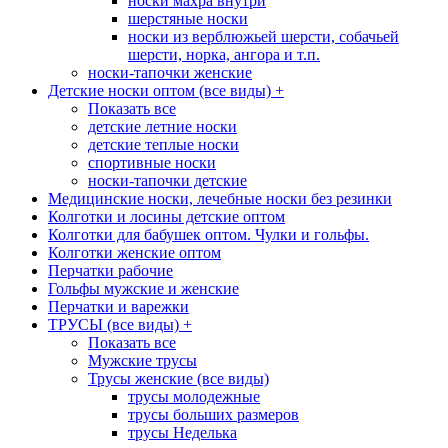
носки махра внутри
шерстяные носки
носки из верблюжьей шерсти, собачьей
шерсти, норка, ангора и т.п.
носки-тапочки женские
Детские носки оптом (все виды)
+
Показать все
детские летние носки
детские теплые носки
спортивные носки
носки-тапочки детские
Медицинские носки, лечебные носки без резинки
Колготки и лосины детские оптом
Колготки для бабушек оптом. Чулки и гольфы.
Колготки женские оптом
Перчатки рабочие
Гольфы мужские и женские
Перчатки и варежки
ТРУСЫ (все виды)
+
Показать все
Мужские трусы
Трусы женские (все виды)
трусы молодежные
трусы больших размеров
трусы Неделька