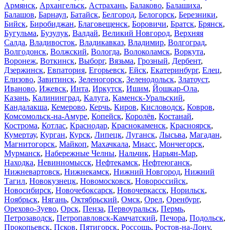
Армянск
,
Архангельск
,
Астрахань
,
Балаково
,
Балашиха
,
Балашов
,
Барнаул
,
Батайск
,
Белгород
,
Белогорск
,
Березники
,
Бийск
,
Биробиджан
,
Благовещенск
,
Боровичи
,
Братск
,
Брянск
,
Бугульма
,
Бузулук
,
Валдай
,
Великий Новгород
,
Верхняя
Салда
,
Владивосток
,
Владикавказ
,
Владимир
,
Волгоград
,
Волгодонск
,
Волжский
,
Вологда
,
Волоколамск
,
Воркута
,
Воронеж
,
Воткинск
,
Выборг
,
Вязьма
,
Грозный
,
Дербент
,
Дзержинск
,
Евпатория
,
Егорьевск
,
Ейск
,
Екатеринбург
,
Елец
,
Елизово
,
Завитинск
,
Зеленогорск
,
Зеленодольск
,
Златоуст
,
Иваново
,
Ижевск
,
Инта
,
Иркутск
,
Ишим
,
Йошкар-Ола
,
Казань
,
Калининград
,
Калуга
,
Каменск-Уральский
,
Кандалакша
,
Кемерово
,
Керчь
,
Киров
,
Кисловодск
,
Ковров
,
Комсомольск-на-Амуре
,
Копейск
,
Королёв
,
Костанай
,
Кострома
,
Котлас
,
Краснодар
,
Краснокаменск
,
Красноярск
,
Кумертау
,
Курган
,
Курск
,
Липецк
,
Луганск
,
Лысьва
,
Магадан
,
Магнитогорск
,
Майкоп
,
Махачкала
,
Миасс
,
Мончегорск
,
Мурманск
,
Набережные Челны
,
Нальчик
,
Нарьян-Мар
,
Находка
,
Невинномысск
,
Нефтекамск
,
Нефтеюганск
,
Нижневартовск
,
Нижнекамск
,
Нижний Новгород
,
Нижний
Тагил
,
Новокузнецк
,
Новомосковск
,
Новороссийск
,
Новосибирск
,
Новочебоксарск
,
Новочеркасск
,
Норильск
,
Ноябрьск
,
Нягань
,
Октябрьский
,
Омск
,
Орел
,
Оренбург
,
Орехово-Зуево
,
Орск
,
Пенза
,
Первоуральск
,
Пермь
,
Петрозаводск
,
Петропавловск-Камчатский
,
Печора
,
Подольск
,
Прокопьевск
,
Псков
,
Пятигорск
,
Россошь
,
Ростов-на-Дону
,