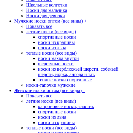
Школьные колготки
Носки для мальчика
Носки для девочки
Мужские носки оптом (все виды)
+
Показать все
летние носки (все виды)
спортивные носки
носки из крапивы
носки из льна
теплые носки (все виды)
носки махра внутри
шерстяные носки
носки из верблюжьей шерсти, собачьей
шерсти, норка, ангора и т.п.
теплые носки спортивные
носки-тапочки мужские
Женские носки оптом (все виды)
–
Показать все
летние носки (все виды)
капроновые носки, эластик
спортивные носки
носки из льна
носки из крапивы
теплые носки (все виды)