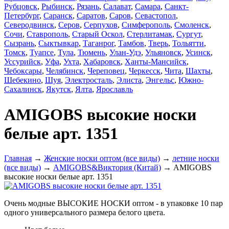
Рубцовск
,
Рыбинск
,
Рязань
,
Салават
,
Самара
,
Санкт-
Петербург
,
Саранск
,
Саратов
,
Саров
,
Севастопол
,
Северодвинск
,
Серов
,
Серпухов
,
Симферополь
,
Смоленск
,
Сочи
,
Ставрополь
,
Старый Оскол
,
Стерлитамак
,
Сургут
,
Сызрань
,
Сыктывкар
,
Таганрог
,
Тамбов
,
Тверь
,
Тольятти
,
Томск
,
Туапсе
,
Тула
,
Тюмень
,
Улан-Удэ
,
Ульяновск
,
Усинск
,
Уссурийск
,
Уфа
,
Ухта
,
Хабаровск
,
Ханты-Мансийск
,
Чебоксары
,
Челябинск
,
Череповец
,
Черкесск
,
Чита
,
Шахты
,
Шебекино
,
Шуя
,
Электросталь
,
Элиста
,
Энгельс
,
Южно-
Сахалинск
,
Якутск
,
Ялта
,
Ярославль
AMIGOBS высокие носки
белые арт. 1351
Главная
→
Женские носки оптом (все виды)
→
летние носки
(все виды)
→
AMIGOBS&Виктория (Китай)
→ AMIGOBS
высокие носки белые арт. 1351
Очень модные ВЫСОКИЕ НОСКИ оптом - в упаковке 10 пар
одного универсального размера белого цвета.