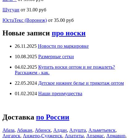
Шугуан
от 31.00 руб
ЮстаТекс (Воронеж)
от 35.00 руб
Новые записи
про носки
26.11.2025
Новости по маркировке
10.08.2025
Размерные сетки
04.02.2025
Купить носки оптом и не пожалеть?
Расскажем - как.
22.05.2024
Детское нижнее белье и трикотаж оптом
01.02.2024
Наши преимущества
Доставка
по России
Абаза
,
Абакан
,
Абинск
,
Алдан
,
Алушта
,
Альметьевск
,
Ангарск
,
Анжеро-Судженск
,
Апатиты
,
Арзамас
,
Армавир
,