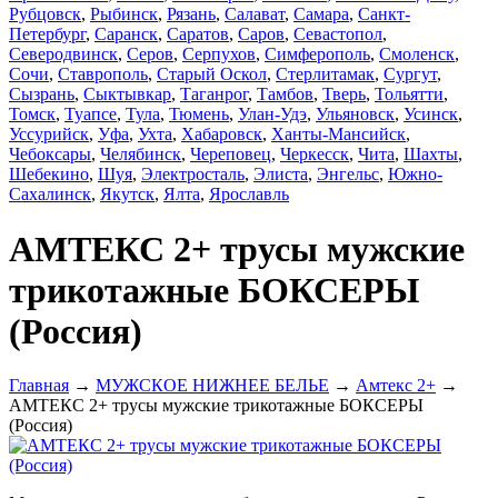
Рубцовск
,
Рыбинск
,
Рязань
,
Салават
,
Самара
,
Санкт-
Петербург
,
Саранск
,
Саратов
,
Саров
,
Севастопол
,
Северодвинск
,
Серов
,
Серпухов
,
Симферополь
,
Смоленск
,
Сочи
,
Ставрополь
,
Старый Оскол
,
Стерлитамак
,
Сургут
,
Сызрань
,
Сыктывкар
,
Таганрог
,
Тамбов
,
Тверь
,
Тольятти
,
Томск
,
Туапсе
,
Тула
,
Тюмень
,
Улан-Удэ
,
Ульяновск
,
Усинск
,
Уссурийск
,
Уфа
,
Ухта
,
Хабаровск
,
Ханты-Мансийск
,
Чебоксары
,
Челябинск
,
Череповец
,
Черкесск
,
Чита
,
Шахты
,
Шебекино
,
Шуя
,
Электросталь
,
Элиста
,
Энгельс
,
Южно-
Сахалинск
,
Якутск
,
Ялта
,
Ярославль
АМТЕКС 2+ трусы мужские
трикотажные БОКСЕРЫ
(Россия)
Главная
→
МУЖСКОЕ НИЖНЕЕ БЕЛЬЕ
→
Амтекс 2+
→
АМТЕКС 2+ трусы мужские трикотажные БОКСЕРЫ
(Россия)