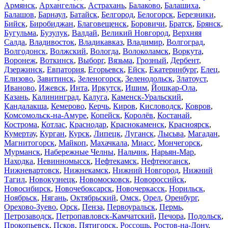
Армянск
,
Архангельск
,
Астрахань
,
Балаково
,
Балашиха
,
Балашов
,
Барнаул
,
Батайск
,
Белгород
,
Белогорск
,
Березники
,
Бийск
,
Биробиджан
,
Благовещенск
,
Боровичи
,
Братск
,
Брянск
,
Бугульма
,
Бузулук
,
Валдай
,
Великий Новгород
,
Верхняя
Салда
,
Владивосток
,
Владикавказ
,
Владимир
,
Волгоград
,
Волгодонск
,
Волжский
,
Вологда
,
Волоколамск
,
Воркута
,
Воронеж
,
Воткинск
,
Выборг
,
Вязьма
,
Грозный
,
Дербент
,
Дзержинск
,
Евпатория
,
Егорьевск
,
Ейск
,
Екатеринбург
,
Елец
,
Елизово
,
Завитинск
,
Зеленогорск
,
Зеленодольск
,
Златоуст
,
Иваново
,
Ижевск
,
Инта
,
Иркутск
,
Ишим
,
Йошкар-Ола
,
Казань
,
Калининград
,
Калуга
,
Каменск-Уральский
,
Кандалакша
,
Кемерово
,
Керчь
,
Киров
,
Кисловодск
,
Ковров
,
Комсомольск-на-Амуре
,
Копейск
,
Королёв
,
Костанай
,
Кострома
,
Котлас
,
Краснодар
,
Краснокаменск
,
Красноярск
,
Кумертау
,
Курган
,
Курск
,
Липецк
,
Луганск
,
Лысьва
,
Магадан
,
Магнитогорск
,
Майкоп
,
Махачкала
,
Миасс
,
Мончегорск
,
Мурманск
,
Набережные Челны
,
Нальчик
,
Нарьян-Мар
,
Находка
,
Невинномысск
,
Нефтекамск
,
Нефтеюганск
,
Нижневартовск
,
Нижнекамск
,
Нижний Новгород
,
Нижний
Тагил
,
Новокузнецк
,
Новомосковск
,
Новороссийск
,
Новосибирск
,
Новочебоксарск
,
Новочеркасск
,
Норильск
,
Ноябрьск
,
Нягань
,
Октябрьский
,
Омск
,
Орел
,
Оренбург
,
Орехово-Зуево
,
Орск
,
Пенза
,
Первоуральск
,
Пермь
,
Петрозаводск
,
Петропавловск-Камчатский
,
Печора
,
Подольск
,
Прокопьевск
,
Псков
,
Пятигорск
,
Россошь
,
Ростов-на-Дону
,