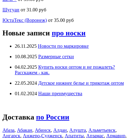
Шугуан
от 31.00 руб
ЮстаТекс (Воронеж)
от 35.00 руб
Новые записи
про носки
26.11.2025
Новости по маркировке
10.08.2025
Размерные сетки
04.02.2025
Купить носки оптом и не пожалеть?
Расскажем - как.
22.05.2024
Детское нижнее белье и трикотаж оптом
01.02.2024
Наши преимущества
Доставка
по России
Абаза
,
Абакан
,
Абинск
,
Алдан
,
Алушта
,
Альметьевск
,
Ангарск
,
Анжеро-Судженск
,
Апатиты
,
Арзамас
,
Армавир
,