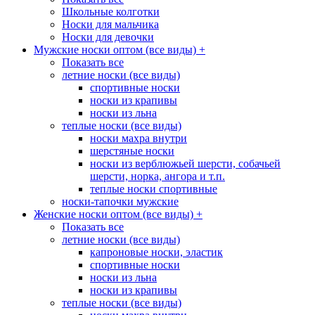
Школьные колготки
Носки для мальчика
Носки для девочки
Мужские носки оптом (все виды)
+
Показать все
летние носки (все виды)
спортивные носки
носки из крапивы
носки из льна
теплые носки (все виды)
носки махра внутри
шерстяные носки
носки из верблюжьей шерсти, собачьей
шерсти, норка, ангора и т.п.
теплые носки спортивные
носки-тапочки мужские
Женские носки оптом (все виды)
+
Показать все
летние носки (все виды)
капроновые носки, эластик
спортивные носки
носки из льна
носки из крапивы
теплые носки (все виды)