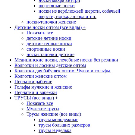
носки махра внутри
шерстяные носки
носки из верблюжьей шерсти, собачьей
шерсти, норка, ангора и т.п.
носки-тапочки женские
Детские носки оптом (все виды)
+
Показать все
детские летние носки
детские теплые носки
спортивные носки
носки-тапочки детские
Медицинские носки, лечебные носки без резинки
Колготки и лосины детские оптом
Колготки для бабушек оптом. Чулки и гольфы.
Колготки женские оптом
Перчатки рабочие
Гольфы мужские и женские
Перчатки и варежки
ТРУСЫ (все виды)
+
Показать все
Мужские трусы
Трусы женские (все виды)
трусы молодежные
трусы больших размеров
трусы Неделька