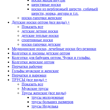
носки махра внутри
шерстяные носки
носки из верблюжьей шерсти, собачьей
шерсти, норка, ангора и т.п.
носки-тапочки женские
Детские носки оптом (все виды)
+
Показать все
детские летние носки
детские теплые носки
спортивные носки
носки-тапочки детские
Медицинские носки, лечебные носки без резинки
Колготки и лосины детские оптом
Колготки для бабушек оптом. Чулки и гольфы.
Колготки женские оптом
Перчатки рабочие
Гольфы мужские и женские
Перчатки и варежки
ТРУСЫ (все виды)
+
Показать все
Мужские трусы
Трусы женские (все виды)
трусы молодежные
трусы больших размеров
трусы Неделька