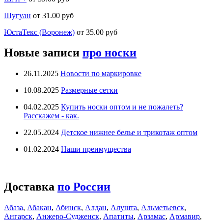
Шугуан
от 31.00 руб
ЮстаТекс (Воронеж)
от 35.00 руб
Новые записи
про носки
26.11.2025
Новости по маркировке
10.08.2025
Размерные сетки
04.02.2025
Купить носки оптом и не пожалеть?
Расскажем - как.
22.05.2024
Детское нижнее белье и трикотаж оптом
01.02.2024
Наши преимущества
Доставка
по России
Абаза
,
Абакан
,
Абинск
,
Алдан
,
Алушта
,
Альметьевск
,
Ангарск
,
Анжеро-Судженск
,
Апатиты
,
Арзамас
,
Армавир
,