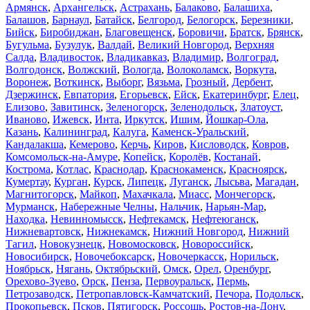
Армянск
,
Архангельск
,
Астрахань
,
Балаково
,
Балашиха
,
Балашов
,
Барнаул
,
Батайск
,
Белгород
,
Белогорск
,
Березники
,
Бийск
,
Биробиджан
,
Благовещенск
,
Боровичи
,
Братск
,
Брянск
,
Бугульма
,
Бузулук
,
Валдай
,
Великий Новгород
,
Верхняя
Салда
,
Владивосток
,
Владикавказ
,
Владимир
,
Волгоград
,
Волгодонск
,
Волжский
,
Вологда
,
Волоколамск
,
Воркута
,
Воронеж
,
Воткинск
,
Выборг
,
Вязьма
,
Грозный
,
Дербент
,
Дзержинск
,
Евпатория
,
Егорьевск
,
Ейск
,
Екатеринбург
,
Елец
,
Елизово
,
Завитинск
,
Зеленогорск
,
Зеленодольск
,
Златоуст
,
Иваново
,
Ижевск
,
Инта
,
Иркутск
,
Ишим
,
Йошкар-Ола
,
Казань
,
Калининград
,
Калуга
,
Каменск-Уральский
,
Кандалакша
,
Кемерово
,
Керчь
,
Киров
,
Кисловодск
,
Ковров
,
Комсомольск-на-Амуре
,
Копейск
,
Королёв
,
Костанай
,
Кострома
,
Котлас
,
Краснодар
,
Краснокаменск
,
Красноярск
,
Кумертау
,
Курган
,
Курск
,
Липецк
,
Луганск
,
Лысьва
,
Магадан
,
Магнитогорск
,
Майкоп
,
Махачкала
,
Миасс
,
Мончегорск
,
Мурманск
,
Набережные Челны
,
Нальчик
,
Нарьян-Мар
,
Находка
,
Невинномысск
,
Нефтекамск
,
Нефтеюганск
,
Нижневартовск
,
Нижнекамск
,
Нижний Новгород
,
Нижний
Тагил
,
Новокузнецк
,
Новомосковск
,
Новороссийск
,
Новосибирск
,
Новочебоксарск
,
Новочеркасск
,
Норильск
,
Ноябрьск
,
Нягань
,
Октябрьский
,
Омск
,
Орел
,
Оренбург
,
Орехово-Зуево
,
Орск
,
Пенза
,
Первоуральск
,
Пермь
,
Петрозаводск
,
Петропавловск-Камчатский
,
Печора
,
Подольск
,
Прокопьевск
,
Псков
,
Пятигорск
,
Россошь
,
Ростов-на-Дону
,