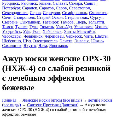
Рубцовск
,
Рыбинск
,
Рязань
,
Салават
,
Самара
,
Санкт-
Петербург
,
Саранск
,
Саратов
,
Саров
,
Севастопол
,
Северодвинск
,
Серов
,
Серпухов
,
Симферополь
,
Смоленск
,
Сочи
,
Ставрополь
,
Старый Оскол
,
Стерлитамак
,
Сургут
,
Сызрань
,
Сыктывкар
,
Таганрог
,
Тамбов
,
Тверь
,
Тольятти
,
Томск
,
Туапсе
,
Тула
,
Тюмень
,
Улан-Удэ
,
Ульяновск
,
Усинск
,
Уссурийск
,
Уфа
,
Ухта
,
Хабаровск
,
Ханты-Мансийск
,
Чебоксары
,
Челябинск
,
Череповец
,
Черкесск
,
Чита
,
Шахты
,
Шебекино
,
Шуя
,
Электросталь
,
Элиста
,
Энгельс
,
Южно-
Сахалинск
,
Якутск
,
Ялта
,
Ярославль
Ажур носки женские ОРХ-30
(НХЖ-4) со слабой резинкой
с лечебным эффектом
бежевые
Главная
→
Женские носки оптом (все виды)
→
летние носки
(все виды)
→
Сантекс Престиж (Даштоян)
→ Ажур носки
женские ОРХ-30 (НХЖ-4) со слабой резинкой с лечебным
эффектом бежевые