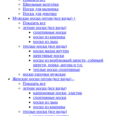
Школьные колготки
Носки для мальчика
Носки для девочки
Мужские носки оптом (все виды)
+
Показать все
летние носки (все виды)
спортивные носки
носки из крапивы
носки из льна
теплые носки (все виды)
носки махра внутри
шерстяные носки
носки из верблюжьей шерсти, собачьей
шерсти, норка, ангора и т.п.
теплые носки спортивные
носки-тапочки мужские
Женские носки оптом (все виды)
–
Показать все
летние носки (все виды)
капроновые носки, эластик
спортивные носки
носки из льна
носки из крапивы
теплые носки (все виды)