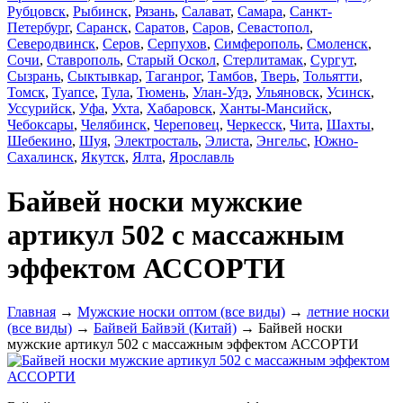
Рубцовск
,
Рыбинск
,
Рязань
,
Салават
,
Самара
,
Санкт-
Петербург
,
Саранск
,
Саратов
,
Саров
,
Севастопол
,
Северодвинск
,
Серов
,
Серпухов
,
Симферополь
,
Смоленск
,
Сочи
,
Ставрополь
,
Старый Оскол
,
Стерлитамак
,
Сургут
,
Сызрань
,
Сыктывкар
,
Таганрог
,
Тамбов
,
Тверь
,
Тольятти
,
Томск
,
Туапсе
,
Тула
,
Тюмень
,
Улан-Удэ
,
Ульяновск
,
Усинск
,
Уссурийск
,
Уфа
,
Ухта
,
Хабаровск
,
Ханты-Мансийск
,
Чебоксары
,
Челябинск
,
Череповец
,
Черкесск
,
Чита
,
Шахты
,
Шебекино
,
Шуя
,
Электросталь
,
Элиста
,
Энгельс
,
Южно-
Сахалинск
,
Якутск
,
Ялта
,
Ярославль
Байвей носки мужские
артикул 502 с массажным
эффектом АССОРТИ
Главная
→
Мужские носки оптом (все виды)
→
летние носки
(все виды)
→
Байвей Байвэй (Китай)
→ Байвей носки
мужские артикул 502 с массажным эффектом АССОРТИ