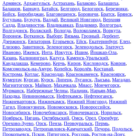
Армянск
,
Архангельск
,
Астрахань
,
Балаково
,
Балашиха
,
Балашов
,
Барнаул
,
Батайск
,
Белгород
,
Белогорск
,
Березники
,
Бийск
,
Биробиджан
,
Благовещенск
,
Боровичи
,
Братск
,
Брянск
,
Бугульма
,
Бузулук
,
Валдай
,
Великий Новгород
,
Верхняя
Салда
,
Владивосток
,
Владикавказ
,
Владимир
,
Волгоград
,
Волгодонск
,
Волжский
,
Вологда
,
Волоколамск
,
Воркута
,
Воронеж
,
Воткинск
,
Выборг
,
Вязьма
,
Грозный
,
Дербент
,
Дзержинск
,
Евпатория
,
Егорьевск
,
Ейск
,
Екатеринбург
,
Елец
,
Елизово
,
Завитинск
,
Зеленогорск
,
Зеленодольск
,
Златоуст
,
Иваново
,
Ижевск
,
Инта
,
Иркутск
,
Ишим
,
Йошкар-Ола
,
Казань
,
Калининград
,
Калуга
,
Каменск-Уральский
,
Кандалакша
,
Кемерово
,
Керчь
,
Киров
,
Кисловодск
,
Ковров
,
Комсомольск-на-Амуре
,
Копейск
,
Королёв
,
Костанай
,
Кострома
,
Котлас
,
Краснодар
,
Краснокаменск
,
Красноярск
,
Кумертау
,
Курган
,
Курск
,
Липецк
,
Луганск
,
Лысьва
,
Магадан
,
Магнитогорск
,
Майкоп
,
Махачкала
,
Миасс
,
Мончегорск
,
Мурманск
,
Набережные Челны
,
Нальчик
,
Нарьян-Мар
,
Находка
,
Невинномысск
,
Нефтекамск
,
Нефтеюганск
,
Нижневартовск
,
Нижнекамск
,
Нижний Новгород
,
Нижний
Тагил
,
Новокузнецк
,
Новомосковск
,
Новороссийск
,
Новосибирск
,
Новочебоксарск
,
Новочеркасск
,
Норильск
,
Ноябрьск
,
Нягань
,
Октябрьский
,
Омск
,
Орел
,
Оренбург
,
Орехово-Зуево
,
Орск
,
Пенза
,
Первоуральск
,
Пермь
,
Петрозаводск
,
Петропавловск-Камчатский
,
Печора
,
Подольск
,
Прокопьевск
,
Псков
,
Пятигорск
,
Россошь
,
Ростов-на-Дону
,