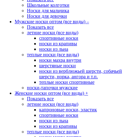
Школьные колготки
Носки для мальчика
Носки для девочки
Мужские носки оптом (все виды)
–
Показать все
летние носки (все виды)
спортивные носки
носки из крапивы
носки из льна
теплые носки (все виды)
носки махра внутри
шерстяные носки
носки из верблюжьей шерсти, собачьей
шерсти, норка, ангора и т.п.
теплые носки спортивные
носки-тапочки мужские
Женские носки оптом (все виды)
+
Показать все
летние носки (все виды)
капроновые носки, эластик
спортивные носки
носки из льна
носки из крапивы
теплые носки (все виды)