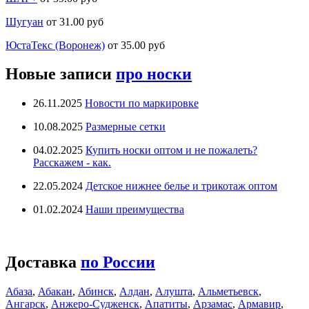
Шугуан
от 31.00 руб
ЮстаТекс (Воронеж)
от 35.00 руб
Новые записи
про носки
26.11.2025
Новости по маркировке
10.08.2025
Размерные сетки
04.02.2025
Купить носки оптом и не пожалеть?
Расскажем - как.
22.05.2024
Детское нижнее белье и трикотаж оптом
01.02.2024
Наши преимущества
Доставка
по России
Абаза
,
Абакан
,
Абинск
,
Алдан
,
Алушта
,
Альметьевск
,
Ангарск
,
Анжеро-Судженск
,
Апатиты
,
Арзамас
,
Армавир
,