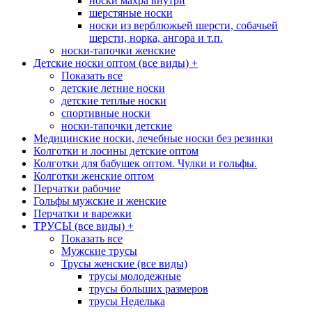
носки махра внутри
шерстяные носки
носки из верблюжьей шерсти, собачьей
шерсти, норка, ангора и т.п.
носки-тапочки женские
Детские носки оптом (все виды)
+
Показать все
детские летние носки
детские теплые носки
спортивные носки
носки-тапочки детские
Медицинские носки, лечебные носки без резинки
Колготки и лосины детские оптом
Колготки для бабушек оптом. Чулки и гольфы.
Колготки женские оптом
Перчатки рабочие
Гольфы мужские и женские
Перчатки и варежки
ТРУСЫ (все виды)
+
Показать все
Мужские трусы
Трусы женские (все виды)
трусы молодежные
трусы больших размеров
трусы Неделька