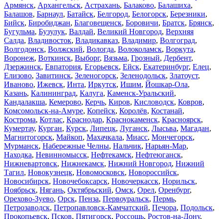
Армянск
,
Архангельск
,
Астрахань
,
Балаково
,
Балашиха
,
Балашов
,
Барнаул
,
Батайск
,
Белгород
,
Белогорск
,
Березники
,
Бийск
,
Биробиджан
,
Благовещенск
,
Боровичи
,
Братск
,
Брянск
,
Бугульма
,
Бузулук
,
Валдай
,
Великий Новгород
,
Верхняя
Салда
,
Владивосток
,
Владикавказ
,
Владимир
,
Волгоград
,
Волгодонск
,
Волжский
,
Вологда
,
Волоколамск
,
Воркута
,
Воронеж
,
Воткинск
,
Выборг
,
Вязьма
,
Грозный
,
Дербент
,
Дзержинск
,
Евпатория
,
Егорьевск
,
Ейск
,
Екатеринбург
,
Елец
,
Елизово
,
Завитинск
,
Зеленогорск
,
Зеленодольск
,
Златоуст
,
Иваново
,
Ижевск
,
Инта
,
Иркутск
,
Ишим
,
Йошкар-Ола
,
Казань
,
Калининград
,
Калуга
,
Каменск-Уральский
,
Кандалакша
,
Кемерово
,
Керчь
,
Киров
,
Кисловодск
,
Ковров
,
Комсомольск-на-Амуре
,
Копейск
,
Королёв
,
Костанай
,
Кострома
,
Котлас
,
Краснодар
,
Краснокаменск
,
Красноярск
,
Кумертау
,
Курган
,
Курск
,
Липецк
,
Луганск
,
Лысьва
,
Магадан
,
Магнитогорск
,
Майкоп
,
Махачкала
,
Миасс
,
Мончегорск
,
Мурманск
,
Набережные Челны
,
Нальчик
,
Нарьян-Мар
,
Находка
,
Невинномысск
,
Нефтекамск
,
Нефтеюганск
,
Нижневартовск
,
Нижнекамск
,
Нижний Новгород
,
Нижний
Тагил
,
Новокузнецк
,
Новомосковск
,
Новороссийск
,
Новосибирск
,
Новочебоксарск
,
Новочеркасск
,
Норильск
,
Ноябрьск
,
Нягань
,
Октябрьский
,
Омск
,
Орел
,
Оренбург
,
Орехово-Зуево
,
Орск
,
Пенза
,
Первоуральск
,
Пермь
,
Петрозаводск
,
Петропавловск-Камчатский
,
Печора
,
Подольск
,
Прокопьевск
,
Псков
,
Пятигорск
,
Россошь
,
Ростов-на-Дону
,