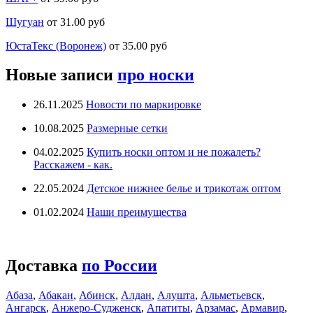
Шугуан
от 31.00 руб
ЮстаТекс (Воронеж)
от 35.00 руб
Новые записи
про носки
26.11.2025
Новости по маркировке
10.08.2025
Размерные сетки
04.02.2025
Купить носки оптом и не пожалеть?
Расскажем - как.
22.05.2024
Детское нижнее белье и трикотаж оптом
01.02.2024
Наши преимущества
Доставка
по России
Абаза
,
Абакан
,
Абинск
,
Алдан
,
Алушта
,
Альметьевск
,
Ангарск
,
Анжеро-Судженск
,
Апатиты
,
Арзамас
,
Армавир
,