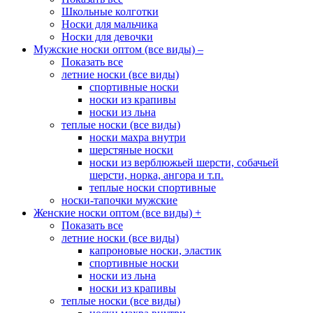
Школьные колготки
Носки для мальчика
Носки для девочки
Мужские носки оптом (все виды)
–
Показать все
летние носки (все виды)
спортивные носки
носки из крапивы
носки из льна
теплые носки (все виды)
носки махра внутри
шерстяные носки
носки из верблюжьей шерсти, собачьей
шерсти, норка, ангора и т.п.
теплые носки спортивные
носки-тапочки мужские
Женские носки оптом (все виды)
+
Показать все
летние носки (все виды)
капроновые носки, эластик
спортивные носки
носки из льна
носки из крапивы
теплые носки (все виды)