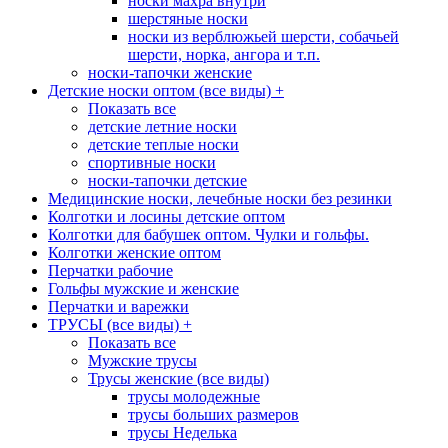
носки махра внутри
шерстяные носки
носки из верблюжьей шерсти, собачьей
шерсти, норка, ангора и т.п.
носки-тапочки женские
Детские носки оптом (все виды)
+
Показать все
детские летние носки
детские теплые носки
спортивные носки
носки-тапочки детские
Медицинские носки, лечебные носки без резинки
Колготки и лосины детские оптом
Колготки для бабушек оптом. Чулки и гольфы.
Колготки женские оптом
Перчатки рабочие
Гольфы мужские и женские
Перчатки и варежки
ТРУСЫ (все виды)
+
Показать все
Мужские трусы
Трусы женские (все виды)
трусы молодежные
трусы больших размеров
трусы Неделька