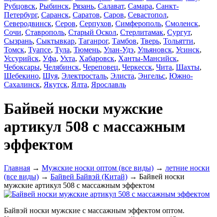
Рубцовск
,
Рыбинск
,
Рязань
,
Салават
,
Самара
,
Санкт-
Петербург
,
Саранск
,
Саратов
,
Саров
,
Севастопол
,
Северодвинск
,
Серов
,
Серпухов
,
Симферополь
,
Смоленск
,
Сочи
,
Ставрополь
,
Старый Оскол
,
Стерлитамак
,
Сургут
,
Сызрань
,
Сыктывкар
,
Таганрог
,
Тамбов
,
Тверь
,
Тольятти
,
Томск
,
Туапсе
,
Тула
,
Тюмень
,
Улан-Удэ
,
Ульяновск
,
Усинск
,
Уссурийск
,
Уфа
,
Ухта
,
Хабаровск
,
Ханты-Мансийск
,
Чебоксары
,
Челябинск
,
Череповец
,
Черкесск
,
Чита
,
Шахты
,
Шебекино
,
Шуя
,
Электросталь
,
Элиста
,
Энгельс
,
Южно-
Сахалинск
,
Якутск
,
Ялта
,
Ярославль
Байвей носки мужские
артикул 508 с массажным
эффектом
Главная
→
Мужские носки оптом (все виды)
→
летние носки
(все виды)
→
Байвей Байвэй (Китай)
→ Байвей носки
мужские артикул 508 с массажным эффектом
Байвэй носки мужские с массажным эффектом оптом.