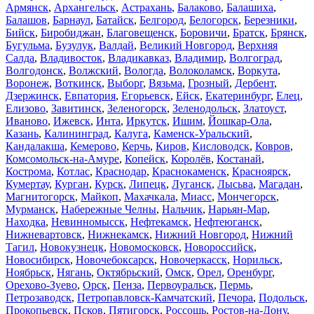
Армянск
,
Архангельск
,
Астрахань
,
Балаково
,
Балашиха
,
Балашов
,
Барнаул
,
Батайск
,
Белгород
,
Белогорск
,
Березники
,
Бийск
,
Биробиджан
,
Благовещенск
,
Боровичи
,
Братск
,
Брянск
,
Бугульма
,
Бузулук
,
Валдай
,
Великий Новгород
,
Верхняя
Салда
,
Владивосток
,
Владикавказ
,
Владимир
,
Волгоград
,
Волгодонск
,
Волжский
,
Вологда
,
Волоколамск
,
Воркута
,
Воронеж
,
Воткинск
,
Выборг
,
Вязьма
,
Грозный
,
Дербент
,
Дзержинск
,
Евпатория
,
Егорьевск
,
Ейск
,
Екатеринбург
,
Елец
,
Елизово
,
Завитинск
,
Зеленогорск
,
Зеленодольск
,
Златоуст
,
Иваново
,
Ижевск
,
Инта
,
Иркутск
,
Ишим
,
Йошкар-Ола
,
Казань
,
Калининград
,
Калуга
,
Каменск-Уральский
,
Кандалакша
,
Кемерово
,
Керчь
,
Киров
,
Кисловодск
,
Ковров
,
Комсомольск-на-Амуре
,
Копейск
,
Королёв
,
Костанай
,
Кострома
,
Котлас
,
Краснодар
,
Краснокаменск
,
Красноярск
,
Кумертау
,
Курган
,
Курск
,
Липецк
,
Луганск
,
Лысьва
,
Магадан
,
Магнитогорск
,
Майкоп
,
Махачкала
,
Миасс
,
Мончегорск
,
Мурманск
,
Набережные Челны
,
Нальчик
,
Нарьян-Мар
,
Находка
,
Невинномысск
,
Нефтекамск
,
Нефтеюганск
,
Нижневартовск
,
Нижнекамск
,
Нижний Новгород
,
Нижний
Тагил
,
Новокузнецк
,
Новомосковск
,
Новороссийск
,
Новосибирск
,
Новочебоксарск
,
Новочеркасск
,
Норильск
,
Ноябрьск
,
Нягань
,
Октябрьский
,
Омск
,
Орел
,
Оренбург
,
Орехово-Зуево
,
Орск
,
Пенза
,
Первоуральск
,
Пермь
,
Петрозаводск
,
Петропавловск-Камчатский
,
Печора
,
Подольск
,
Прокопьевск
,
Псков
,
Пятигорск
,
Россошь
,
Ростов-на-Дону
,