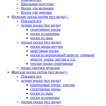
Школьные колготки
Носки для мальчика
Носки для девочки
Мужские носки оптом (все виды)
–
Показать все
летние носки (все виды)
спортивные носки
носки из крапивы
носки из льна
теплые носки (все виды)
носки махра внутри
шерстяные носки
носки из верблюжьей шерсти, собачьей
шерсти, норка, ангора и т.п.
теплые носки спортивные
носки-тапочки мужские
Женские носки оптом (все виды)
+
Показать все
летние носки (все виды)
капроновые носки, эластик
спортивные носки
носки из льна
носки из крапивы
теплые носки (все виды)