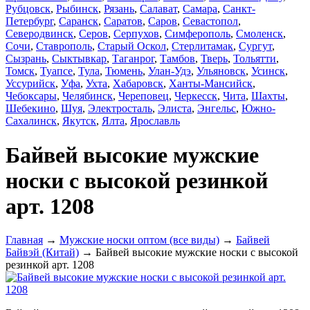
Рубцовск
,
Рыбинск
,
Рязань
,
Салават
,
Самара
,
Санкт-
Петербург
,
Саранск
,
Саратов
,
Саров
,
Севастопол
,
Северодвинск
,
Серов
,
Серпухов
,
Симферополь
,
Смоленск
,
Сочи
,
Ставрополь
,
Старый Оскол
,
Стерлитамак
,
Сургут
,
Сызрань
,
Сыктывкар
,
Таганрог
,
Тамбов
,
Тверь
,
Тольятти
,
Томск
,
Туапсе
,
Тула
,
Тюмень
,
Улан-Удэ
,
Ульяновск
,
Усинск
,
Уссурийск
,
Уфа
,
Ухта
,
Хабаровск
,
Ханты-Мансийск
,
Чебоксары
,
Челябинск
,
Череповец
,
Черкесск
,
Чита
,
Шахты
,
Шебекино
,
Шуя
,
Электросталь
,
Элиста
,
Энгельс
,
Южно-
Сахалинск
,
Якутск
,
Ялта
,
Ярославль
Байвей высокие мужские
носки с высокой резинкой
арт. 1208
Главная
→
Мужские носки оптом (все виды)
→
Байвей
Байвэй (Китай)
→ Байвей высокие мужские носки с высокой
резинкой арт. 1208