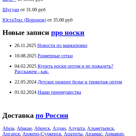
Шугуан
от 31.00 руб
ЮстаТекс (Воронеж)
от 35.00 руб
Новые записи
про носки
26.11.2025
Новости по маркировке
10.08.2025
Размерные сетки
04.02.2025
Купить носки оптом и не пожалеть?
Расскажем - как.
22.05.2024
Детское нижнее белье и трикотаж оптом
01.02.2024
Наши преимущества
Доставка
по России
Абаза
,
Абакан
,
Абинск
,
Алдан
,
Алушта
,
Альметьевск
,
Ангарск
,
Анжеро-Судженск
,
Апатиты
,
Арзамас
,
Армавир
,