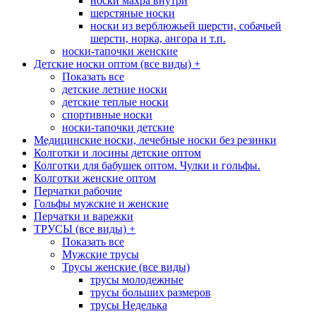
носки махра внутри
шерстяные носки
носки из верблюжьей шерсти, собачьей
шерсти, норка, ангора и т.п.
носки-тапочки женские
Детские носки оптом (все виды)
+
Показать все
детские летние носки
детские теплые носки
спортивные носки
носки-тапочки детские
Медицинские носки, лечебные носки без резинки
Колготки и лосины детские оптом
Колготки для бабушек оптом. Чулки и гольфы.
Колготки женские оптом
Перчатки рабочие
Гольфы мужские и женские
Перчатки и варежки
ТРУСЫ (все виды)
+
Показать все
Мужские трусы
Трусы женские (все виды)
трусы молодежные
трусы больших размеров
трусы Неделька