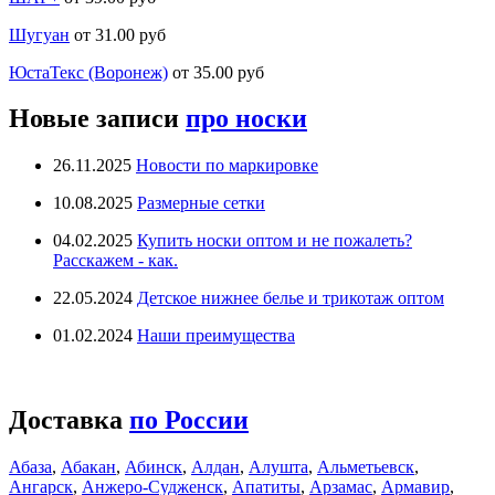
Шугуан
от 31.00 руб
ЮстаТекс (Воронеж)
от 35.00 руб
Новые записи
про носки
26.11.2025
Новости по маркировке
10.08.2025
Размерные сетки
04.02.2025
Купить носки оптом и не пожалеть?
Расскажем - как.
22.05.2024
Детское нижнее белье и трикотаж оптом
01.02.2024
Наши преимущества
Доставка
по России
Абаза
,
Абакан
,
Абинск
,
Алдан
,
Алушта
,
Альметьевск
,
Ангарск
,
Анжеро-Судженск
,
Апатиты
,
Арзамас
,
Армавир
,