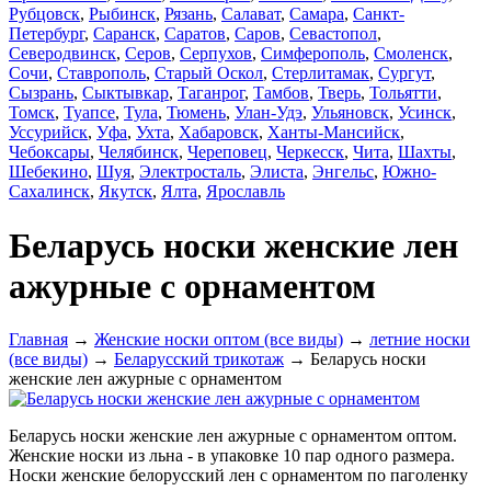
Рубцовск
,
Рыбинск
,
Рязань
,
Салават
,
Самара
,
Санкт-
Петербург
,
Саранск
,
Саратов
,
Саров
,
Севастопол
,
Северодвинск
,
Серов
,
Серпухов
,
Симферополь
,
Смоленск
,
Сочи
,
Ставрополь
,
Старый Оскол
,
Стерлитамак
,
Сургут
,
Сызрань
,
Сыктывкар
,
Таганрог
,
Тамбов
,
Тверь
,
Тольятти
,
Томск
,
Туапсе
,
Тула
,
Тюмень
,
Улан-Удэ
,
Ульяновск
,
Усинск
,
Уссурийск
,
Уфа
,
Ухта
,
Хабаровск
,
Ханты-Мансийск
,
Чебоксары
,
Челябинск
,
Череповец
,
Черкесск
,
Чита
,
Шахты
,
Шебекино
,
Шуя
,
Электросталь
,
Элиста
,
Энгельс
,
Южно-
Сахалинск
,
Якутск
,
Ялта
,
Ярославль
Беларусь носки женские лен
ажурные с орнаментом
Главная
→
Женские носки оптом (все виды)
→
летние носки
(все виды)
→
Беларусский трикотаж
→ Беларусь носки
женские лен ажурные с орнаментом
Беларусь носки женские лен ажурные с орнаментом оптом.
Женские носки из льна - в упаковке 10 пар одного размера.
Носки женские белорусский лен с орнаментом по паголенку