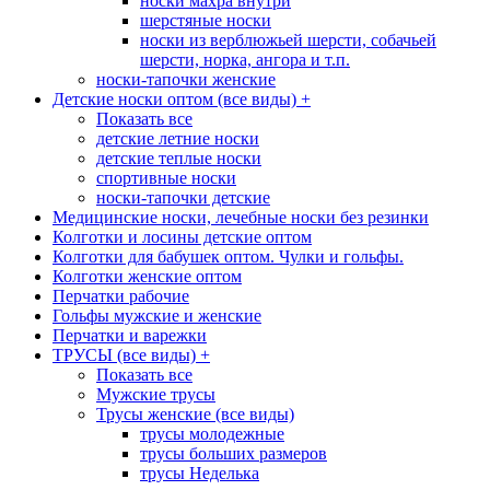
носки махра внутри
шерстяные носки
носки из верблюжьей шерсти, собачьей
шерсти, норка, ангора и т.п.
носки-тапочки женские
Детские носки оптом (все виды)
+
Показать все
детские летние носки
детские теплые носки
спортивные носки
носки-тапочки детские
Медицинские носки, лечебные носки без резинки
Колготки и лосины детские оптом
Колготки для бабушек оптом. Чулки и гольфы.
Колготки женские оптом
Перчатки рабочие
Гольфы мужские и женские
Перчатки и варежки
ТРУСЫ (все виды)
+
Показать все
Мужские трусы
Трусы женские (все виды)
трусы молодежные
трусы больших размеров
трусы Неделька