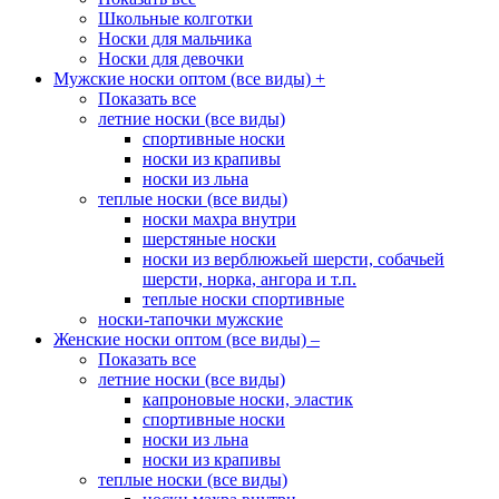
Школьные колготки
Носки для мальчика
Носки для девочки
Мужские носки оптом (все виды)
+
Показать все
летние носки (все виды)
спортивные носки
носки из крапивы
носки из льна
теплые носки (все виды)
носки махра внутри
шерстяные носки
носки из верблюжьей шерсти, собачьей
шерсти, норка, ангора и т.п.
теплые носки спортивные
носки-тапочки мужские
Женские носки оптом (все виды)
–
Показать все
летние носки (все виды)
капроновые носки, эластик
спортивные носки
носки из льна
носки из крапивы
теплые носки (все виды)