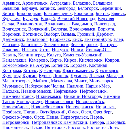
Армянск
,
Архангельск
,
Астрахань
,
Балаково
,
Балашиха
,
Балашов
,
Барнаул
,
Батайск
,
Белгород
,
Белогорск
,
Березники
,
Бийск
,
Биробиджан
,
Благовещенск
,
Боровичи
,
Братск
,
Брянск
,
Бугульма
,
Бузулук
,
Валдай
,
Великий Новгород
,
Верхняя
Салда
,
Владивосток
,
Владикавказ
,
Владимир
,
Волгоград
,
Волгодонск
,
Волжский
,
Вологда
,
Волоколамск
,
Воркута
,
Воронеж
,
Воткинск
,
Выборг
,
Вязьма
,
Грозный
,
Дербент
,
Дзержинск
,
Евпатория
,
Егорьевск
,
Ейск
,
Екатеринбург
,
Елец
,
Елизово
,
Завитинск
,
Зеленогорск
,
Зеленодольск
,
Златоуст
,
Иваново
,
Ижевск
,
Инта
,
Иркутск
,
Ишим
,
Йошкар-Ола
,
Казань
,
Калининград
,
Калуга
,
Каменск-Уральский
,
Кандалакша
,
Кемерово
,
Керчь
,
Киров
,
Кисловодск
,
Ковров
,
Комсомольск-на-Амуре
,
Копейск
,
Королёв
,
Костанай
,
Кострома
,
Котлас
,
Краснодар
,
Краснокаменск
,
Красноярск
,
Кумертау
,
Курган
,
Курск
,
Липецк
,
Луганск
,
Лысьва
,
Магадан
,
Магнитогорск
,
Майкоп
,
Махачкала
,
Миасс
,
Мончегорск
,
Мурманск
,
Набережные Челны
,
Нальчик
,
Нарьян-Мар
,
Находка
,
Невинномысск
,
Нефтекамск
,
Нефтеюганск
,
Нижневартовск
,
Нижнекамск
,
Нижний Новгород
,
Нижний
Тагил
,
Новокузнецк
,
Новомосковск
,
Новороссийск
,
Новосибирск
,
Новочебоксарск
,
Новочеркасск
,
Норильск
,
Ноябрьск
,
Нягань
,
Октябрьский
,
Омск
,
Орел
,
Оренбург
,
Орехово-Зуево
,
Орск
,
Пенза
,
Первоуральск
,
Пермь
,
Петрозаводск
,
Петропавловск-Камчатский
,
Печора
,
Подольск
,
Прокопьевск
,
Псков
,
Пятигорск
,
Россошь
,
Ростов-на-Дону
,