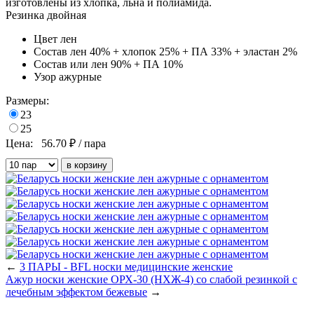
изготовлены из хлопка, льна и полиамида.
Резинка двойная
Цвет
лен
Состав
лен 40% + хлопок 25% + ПА 33% + эластан 2%
Состав
или лен 90% + ПА 10%
Узор
ажурные
Размеры:
23
25
Цена:
56.70
₽ / пара
←
3 ПАРЫ - BFL носки медицинские женские
Ажур носки женские ОРХ-30 (НХЖ-4) со слабой резинкой с
лечебным эффектом бежевые
→