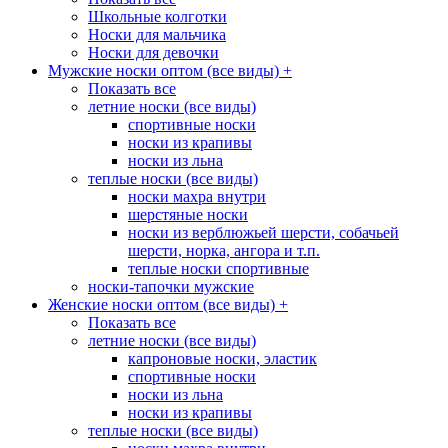
Школьные колготки
Носки для мальчика
Носки для девочки
Мужские носки оптом (все виды)
+
Показать все
летние носки (все виды)
спортивные носки
носки из крапивы
носки из льна
теплые носки (все виды)
носки махра внутри
шерстяные носки
носки из верблюжьей шерсти, собачьей
шерсти, норка, ангора и т.п.
теплые носки спортивные
носки-тапочки мужские
Женские носки оптом (все виды)
+
Показать все
летние носки (все виды)
капроновые носки, эластик
спортивные носки
носки из льна
носки из крапивы
теплые носки (все виды)