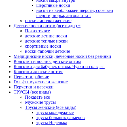
носки махра внутри
шерстяные носки
носки из верблюжьей шерсти, собачьей
шерсти, норка, ангора и т.п.
носки-тапочки женские
Детские носки оптом (все виды)
+
Показать все
детские летние носки
детские теплые носки
спортивные носки
носки-тапочки детские
Медицинские носки, лечебные носки без резинки
Колготки и лосины детские оптом
Колготки для бабушек оптом. Чулки и гольфы.
Колготки женские оптом
Перчатки рабочие
Гольфы мужские и женские
Перчатки и варежки
ТРУСЫ (все виды)
+
Показать все
Мужские трусы
Трусы женские (все виды)
трусы молодежные
трусы больших размеров
трусы Неделька