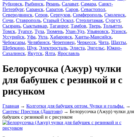
Рубцовск
,
Рыбинск
,
Рязань
,
Салават
,
Самара
,
Санкт-
Петербург
,
Саранск
,
Саратов
,
Саров
,
Севастопол
,
Северодвинск
,
Серов
,
Серпухов
,
Симферополь
,
Смоленск
,
Сочи
,
Ставрополь
,
Старый Оскол
,
Стерлитамак
,
Сургут
,
Сызрань
,
Сыктывкар
,
Таганрог
,
Тамбов
,
Тверь
,
Тольятти
,
Томск
,
Туапсе
,
Тула
,
Тюмень
,
Улан-Удэ
,
Ульяновск
,
Усинск
,
Уссурийск
,
Уфа
,
Ухта
,
Хабаровск
,
Ханты-Мансийск
,
Чебоксары
,
Челябинск
,
Череповец
,
Черкесск
,
Чита
,
Шахты
,
Шебекино
,
Шуя
,
Электросталь
,
Элиста
,
Энгельс
,
Южно-
Сахалинск
,
Якутск
,
Ялта
,
Ярославль
Белорусочка (Ажур) чулки
для бабушек с резинкой и с
рисунком
Главная
→
Колготки для бабушек оптом. Чулки и гольфы.
→
Сантекс Престиж (Даштоян)
→ Белорусочка (Ажур) чулки для
бабушек с резинкой и с рисунком