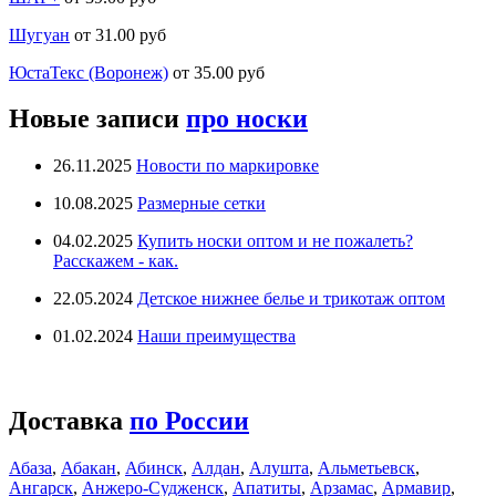
Шугуан
от 31.00 руб
ЮстаТекс (Воронеж)
от 35.00 руб
Новые записи
про носки
26.11.2025
Новости по маркировке
10.08.2025
Размерные сетки
04.02.2025
Купить носки оптом и не пожалеть?
Расскажем - как.
22.05.2024
Детское нижнее белье и трикотаж оптом
01.02.2024
Наши преимущества
Доставка
по России
Абаза
,
Абакан
,
Абинск
,
Алдан
,
Алушта
,
Альметьевск
,
Ангарск
,
Анжеро-Судженск
,
Апатиты
,
Арзамас
,
Армавир
,