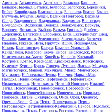
Армянск
,
Архангельск
,
Астрахань
,
Балаково
,
Балашиха
,
Балашов
,
Барнаул
,
Батайск
,
Белгород
,
Белогорск
,
Березники
,
Бийск
,
Биробиджан
,
Благовещенск
,
Боровичи
,
Братск
,
Брянск
,
Бугульма
,
Бузулук
,
Валдай
,
Великий Новгород
,
Верхняя
Салда
,
Владивосток
,
Владикавказ
,
Владимир
,
Волгоград
,
Волгодонск
,
Волжский
,
Вологда
,
Волоколамск
,
Воркута
,
Воронеж
,
Воткинск
,
Выборг
,
Вязьма
,
Грозный
,
Дербент
,
Дзержинск
,
Евпатория
,
Егорьевск
,
Ейск
,
Екатеринбург
,
Елец
,
Елизово
,
Завитинск
,
Зеленогорск
,
Зеленодольск
,
Златоуст
,
Иваново
,
Ижевск
,
Инта
,
Иркутск
,
Ишим
,
Йошкар-Ола
,
Казань
,
Калининград
,
Калуга
,
Каменск-Уральский
,
Кандалакша
,
Кемерово
,
Керчь
,
Киров
,
Кисловодск
,
Ковров
,
Комсомольск-на-Амуре
,
Копейск
,
Королёв
,
Костанай
,
Кострома
,
Котлас
,
Краснодар
,
Краснокаменск
,
Красноярск
,
Кумертау
,
Курган
,
Курск
,
Липецк
,
Луганск
,
Лысьва
,
Магадан
,
Магнитогорск
,
Майкоп
,
Махачкала
,
Миасс
,
Мончегорск
,
Мурманск
,
Набережные Челны
,
Нальчик
,
Нарьян-Мар
,
Находка
,
Невинномысск
,
Нефтекамск
,
Нефтеюганск
,
Нижневартовск
,
Нижнекамск
,
Нижний Новгород
,
Нижний
Тагил
,
Новокузнецк
,
Новомосковск
,
Новороссийск
,
Новосибирск
,
Новочебоксарск
,
Новочеркасск
,
Норильск
,
Ноябрьск
,
Нягань
,
Октябрьский
,
Омск
,
Орел
,
Оренбург
,
Орехово-Зуево
,
Орск
,
Пенза
,
Первоуральск
,
Пермь
,
Петрозаводск
,
Петропавловск-Камчатский
,
Печора
,
Подольск
,
Прокопьевск
,
Псков
,
Пятигорск
,
Россошь
,
Ростов-на-Дону
,