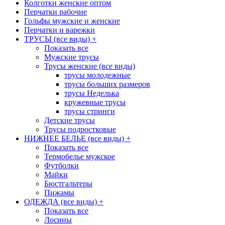
Колготки женские оптом
Перчатки рабочие
Гольфы мужские и женские
Перчатки и варежки
ТРУСЫ (все виды)
+
Показать все
Мужские трусы
Трусы женские (все виды)
трусы молодежные
трусы больших размеров
трусы Неделька
кружевные трусы
трусы стринги
Детские трусы
Трусы подростковые
НИЖНЕЕ БЕЛЬЕ (все виды)
+
Показать все
Термобелье мужское
Футболки
Майки
Бюстгальтеры
Пижамы
ОДЕЖДА (все виды)
+
Показать все
Лосины