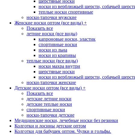
шерстяные носки
носки из верблюжьей шерсти, собачьей шерсти,
теплые носки спортивные
носки-тапочки мужские
Женские носки оптом (все виды)
+
Показать все
летние носки (все виды)
капроновые носки, эластик
спортивные носки
носки из льна
носки из крапивы
теплые носки (все виды)
носки махра внутри
шерстяные носки
носки из верблюжьей шерсти, собачьей шерсти,
носки-тапочки женские
Детские носки оптом (все виды)
+
Показать все
детские летние носки
детские теплые носки
спортивные носки
носки-тапочки детские
Медицинские носки, лечебные носки без резинки
Колготки и лосины детские оптом
Колготки для бабушек оптом. Чулки и гольфы.