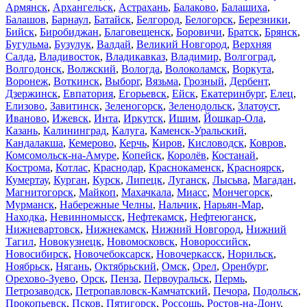
Армянск
,
Архангельск
,
Астрахань
,
Балаково
,
Балашиха
,
Балашов
,
Барнаул
,
Батайск
,
Белгород
,
Белогорск
,
Березники
,
Бийск
,
Биробиджан
,
Благовещенск
,
Боровичи
,
Братск
,
Брянск
,
Бугульма
,
Бузулук
,
Валдай
,
Великий Новгород
,
Верхняя
Салда
,
Владивосток
,
Владикавказ
,
Владимир
,
Волгоград
,
Волгодонск
,
Волжский
,
Вологда
,
Волоколамск
,
Воркута
,
Воронеж
,
Воткинск
,
Выборг
,
Вязьма
,
Грозный
,
Дербент
,
Дзержинск
,
Евпатория
,
Егорьевск
,
Ейск
,
Екатеринбург
,
Елец
,
Елизово
,
Завитинск
,
Зеленогорск
,
Зеленодольск
,
Златоуст
,
Иваново
,
Ижевск
,
Инта
,
Иркутск
,
Ишим
,
Йошкар-Ола
,
Казань
,
Калининград
,
Калуга
,
Каменск-Уральский
,
Кандалакша
,
Кемерово
,
Керчь
,
Киров
,
Кисловодск
,
Ковров
,
Комсомольск-на-Амуре
,
Копейск
,
Королёв
,
Костанай
,
Кострома
,
Котлас
,
Краснодар
,
Краснокаменск
,
Красноярск
,
Кумертау
,
Курган
,
Курск
,
Липецк
,
Луганск
,
Лысьва
,
Магадан
,
Магнитогорск
,
Майкоп
,
Махачкала
,
Миасс
,
Мончегорск
,
Мурманск
,
Набережные Челны
,
Нальчик
,
Нарьян-Мар
,
Находка
,
Невинномысск
,
Нефтекамск
,
Нефтеюганск
,
Нижневартовск
,
Нижнекамск
,
Нижний Новгород
,
Нижний
Тагил
,
Новокузнецк
,
Новомосковск
,
Новороссийск
,
Новосибирск
,
Новочебоксарск
,
Новочеркасск
,
Норильск
,
Ноябрьск
,
Нягань
,
Октябрьский
,
Омск
,
Орел
,
Оренбург
,
Орехово-Зуево
,
Орск
,
Пенза
,
Первоуральск
,
Пермь
,
Петрозаводск
,
Петропавловск-Камчатский
,
Печора
,
Подольск
,
Прокопьевск
,
Псков
,
Пятигорск
,
Россошь
,
Ростов-на-Дону
,