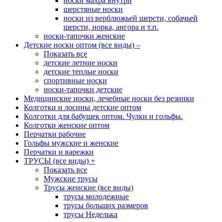
носки махра внутри
шерстяные носки
носки из верблюжьей шерсти, собачьей
шерсти, норка, ангора и т.п.
носки-тапочки женские
Детские носки оптом (все виды)
–
Показать все
детские летние носки
детские теплые носки
спортивные носки
носки-тапочки детские
Медицинские носки, лечебные носки без резинки
Колготки и лосины детские оптом
Колготки для бабушек оптом. Чулки и гольфы.
Колготки женские оптом
Перчатки рабочие
Гольфы мужские и женские
Перчатки и варежки
ТРУСЫ (все виды)
+
Показать все
Мужские трусы
Трусы женские (все виды)
трусы молодежные
трусы больших размеров
трусы Неделька