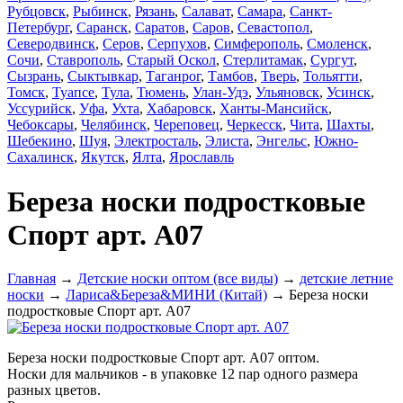
Рубцовск
,
Рыбинск
,
Рязань
,
Салават
,
Самара
,
Санкт-
Петербург
,
Саранск
,
Саратов
,
Саров
,
Севастопол
,
Северодвинск
,
Серов
,
Серпухов
,
Симферополь
,
Смоленск
,
Сочи
,
Ставрополь
,
Старый Оскол
,
Стерлитамак
,
Сургут
,
Сызрань
,
Сыктывкар
,
Таганрог
,
Тамбов
,
Тверь
,
Тольятти
,
Томск
,
Туапсе
,
Тула
,
Тюмень
,
Улан-Удэ
,
Ульяновск
,
Усинск
,
Уссурийск
,
Уфа
,
Ухта
,
Хабаровск
,
Ханты-Мансийск
,
Чебоксары
,
Челябинск
,
Череповец
,
Черкесск
,
Чита
,
Шахты
,
Шебекино
,
Шуя
,
Электросталь
,
Элиста
,
Энгельс
,
Южно-
Сахалинск
,
Якутск
,
Ялта
,
Ярославль
Береза носки подростковые
Спорт арт. А07
Главная
→
Детские носки оптом (все виды)
→
детские летние
носки
→
Лариса&Береза&МИНИ (Китай)
→ Береза носки
подростковые Спорт арт. А07
Береза носки подростковые Спорт арт. А07 оптом.
Носки для мальчиков - в упаковке 12 пар одного размера
разных цветов.