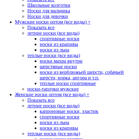
Школьные колготки
Носки для мальчика
Носки для девочки
Мужские носки оптом (все виды)
+
Показать все
летние носки (все виды)
спортивные носки
носки из крапивы
носки из льна
теплые носки (все виды)
носки махра внутри
шерстяные носки
носки из верблюжьей шерсти, собачьей
шерсти, норка, ангора и т.п.
теплые носки спортивные
носки-тапочки мужские
Женские носки оптом (все виды)
+
Показать все
летние носки (все виды)
капроновые носки, эластик
спортивные носки
носки из льна
носки из крапивы
теплые носки (все виды)