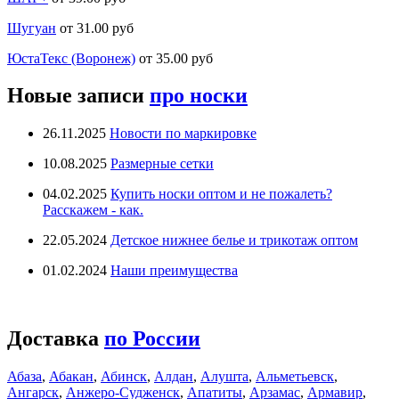
Шугуан
от 31.00 руб
ЮстаТекс (Воронеж)
от 35.00 руб
Новые записи
про носки
26.11.2025
Новости по маркировке
10.08.2025
Размерные сетки
04.02.2025
Купить носки оптом и не пожалеть?
Расскажем - как.
22.05.2024
Детское нижнее белье и трикотаж оптом
01.02.2024
Наши преимущества
Доставка
по России
Абаза
,
Абакан
,
Абинск
,
Алдан
,
Алушта
,
Альметьевск
,
Ангарск
,
Анжеро-Судженск
,
Апатиты
,
Арзамас
,
Армавир
,