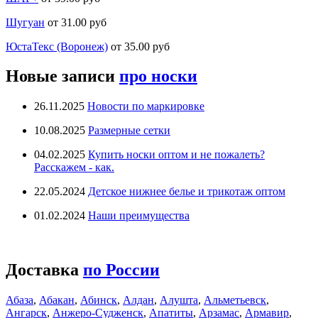
Шугуан
от 31.00 руб
ЮстаТекс (Воронеж)
от 35.00 руб
Новые записи
про носки
26.11.2025
Новости по маркировке
10.08.2025
Размерные сетки
04.02.2025
Купить носки оптом и не пожалеть?
Расскажем - как.
22.05.2024
Детское нижнее белье и трикотаж оптом
01.02.2024
Наши преимущества
Доставка
по России
Абаза
,
Абакан
,
Абинск
,
Алдан
,
Алушта
,
Альметьевск
,
Ангарск
,
Анжеро-Судженск
,
Апатиты
,
Арзамас
,
Армавир
,