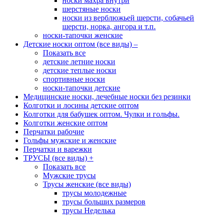
носки махра внутри
шерстяные носки
носки из верблюжьей шерсти, собачьей
шерсти, норка, ангора и т.п.
носки-тапочки женские
Детские носки оптом (все виды)
–
Показать все
детские летние носки
детские теплые носки
спортивные носки
носки-тапочки детские
Медицинские носки, лечебные носки без резинки
Колготки и лосины детские оптом
Колготки для бабушек оптом. Чулки и гольфы.
Колготки женские оптом
Перчатки рабочие
Гольфы мужские и женские
Перчатки и варежки
ТРУСЫ (все виды)
+
Показать все
Мужские трусы
Трусы женские (все виды)
трусы молодежные
трусы больших размеров
трусы Неделька