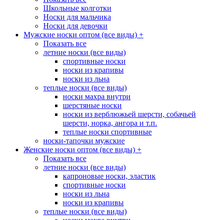
Школьные колготки
Носки для мальчика
Носки для девочки
Мужские носки оптом (все виды)
+
Показать все
летние носки (все виды)
спортивные носки
носки из крапивы
носки из льна
теплые носки (все виды)
носки махра внутри
шерстяные носки
носки из верблюжьей шерсти, собачьей
шерсти, норка, ангора и т.п.
теплые носки спортивные
носки-тапочки мужские
Женские носки оптом (все виды)
+
Показать все
летние носки (все виды)
капроновые носки, эластик
спортивные носки
носки из льна
носки из крапивы
теплые носки (все виды)