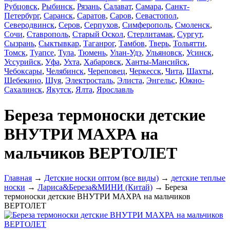
Рубцовск
,
Рыбинск
,
Рязань
,
Салават
,
Самара
,
Санкт-
Петербург
,
Саранск
,
Саратов
,
Саров
,
Севастопол
,
Северодвинск
,
Серов
,
Серпухов
,
Симферополь
,
Смоленск
,
Сочи
,
Ставрополь
,
Старый Оскол
,
Стерлитамак
,
Сургут
,
Сызрань
,
Сыктывкар
,
Таганрог
,
Тамбов
,
Тверь
,
Тольятти
,
Томск
,
Туапсе
,
Тула
,
Тюмень
,
Улан-Удэ
,
Ульяновск
,
Усинск
,
Уссурийск
,
Уфа
,
Ухта
,
Хабаровск
,
Ханты-Мансийск
,
Чебоксары
,
Челябинск
,
Череповец
,
Черкесск
,
Чита
,
Шахты
,
Шебекино
,
Шуя
,
Электросталь
,
Элиста
,
Энгельс
,
Южно-
Сахалинск
,
Якутск
,
Ялта
,
Ярославль
Береза термоноски детские
ВНУТРИ МАХРА на
мальчиков ВЕРТОЛЕТ
Главная
→
Детские носки оптом (все виды)
→
детские теплые
носки
→
Лариса&Береза&МИНИ (Китай)
→ Береза
термоноски детские ВНУТРИ МАХРА на мальчиков
ВЕРТОЛЕТ