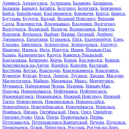
Армянск
,
Архангельск
,
Астрахань
,
Балаково
,
Балашиха
,
Балашов
,
Барнаул
,
Батайск
,
Белгород
,
Белогорск
,
Березники
,
Бийск
,
Биробиджан
,
Благовещенск
,
Боровичи
,
Братск
,
Брянск
,
Бугульма
,
Бузулук
,
Валдай
,
Великий Новгород
,
Верхняя
Салда
,
Владивосток
,
Владикавказ
,
Владимир
,
Волгоград
,
Волгодонск
,
Волжский
,
Вологда
,
Волоколамск
,
Воркута
,
Воронеж
,
Воткинск
,
Выборг
,
Вязьма
,
Грозный
,
Дербент
,
Дзержинск
,
Евпатория
,
Егорьевск
,
Ейск
,
Екатеринбург
,
Елец
,
Елизово
,
Завитинск
,
Зеленогорск
,
Зеленодольск
,
Златоуст
,
Иваново
,
Ижевск
,
Инта
,
Иркутск
,
Ишим
,
Йошкар-Ола
,
Казань
,
Калининград
,
Калуга
,
Каменск-Уральский
,
Кандалакша
,
Кемерово
,
Керчь
,
Киров
,
Кисловодск
,
Ковров
,
Комсомольск-на-Амуре
,
Копейск
,
Королёв
,
Костанай
,
Кострома
,
Котлас
,
Краснодар
,
Краснокаменск
,
Красноярск
,
Кумертау
,
Курган
,
Курск
,
Липецк
,
Луганск
,
Лысьва
,
Магадан
,
Магнитогорск
,
Майкоп
,
Махачкала
,
Миасс
,
Мончегорск
,
Мурманск
,
Набережные Челны
,
Нальчик
,
Нарьян-Мар
,
Находка
,
Невинномысск
,
Нефтекамск
,
Нефтеюганск
,
Нижневартовск
,
Нижнекамск
,
Нижний Новгород
,
Нижний
Тагил
,
Новокузнецк
,
Новомосковск
,
Новороссийск
,
Новосибирск
,
Новочебоксарск
,
Новочеркасск
,
Норильск
,
Ноябрьск
,
Нягань
,
Октябрьский
,
Омск
,
Орел
,
Оренбург
,
Орехово-Зуево
,
Орск
,
Пенза
,
Первоуральск
,
Пермь
,
Петрозаводск
,
Петропавловск-Камчатский
,
Печора
,
Подольск
,
Прокопьевск
,
Псков
,
Пятигорск
,
Россошь
,
Ростов-на-Дону
,