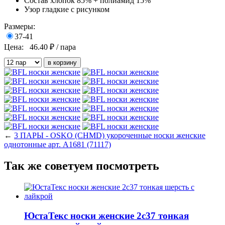
Состав
хлопок 85% + полиамид 15%
Узор
гладкие с рисунком
Размеры:
37-41
Цена:
46.40
₽ / пара
←
3 ПАРЫ - OSKO (CHMD) укороченные носки женские
однотонные арт. А1681 (71117)
Так же советуем посмотреть
ЮстаТекс носки женские 2с37 тонкая