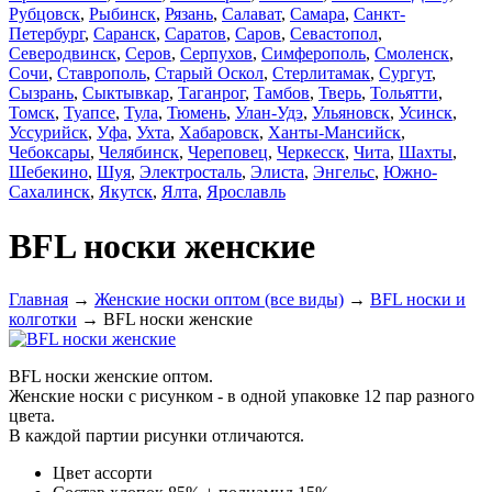
Рубцовск
,
Рыбинск
,
Рязань
,
Салават
,
Самара
,
Санкт-
Петербург
,
Саранск
,
Саратов
,
Саров
,
Севастопол
,
Северодвинск
,
Серов
,
Серпухов
,
Симферополь
,
Смоленск
,
Сочи
,
Ставрополь
,
Старый Оскол
,
Стерлитамак
,
Сургут
,
Сызрань
,
Сыктывкар
,
Таганрог
,
Тамбов
,
Тверь
,
Тольятти
,
Томск
,
Туапсе
,
Тула
,
Тюмень
,
Улан-Удэ
,
Ульяновск
,
Усинск
,
Уссурийск
,
Уфа
,
Ухта
,
Хабаровск
,
Ханты-Мансийск
,
Чебоксары
,
Челябинск
,
Череповец
,
Черкесск
,
Чита
,
Шахты
,
Шебекино
,
Шуя
,
Электросталь
,
Элиста
,
Энгельс
,
Южно-
Сахалинск
,
Якутск
,
Ялта
,
Ярославль
BFL носки женские
Главная
→
Женские носки оптом (все виды)
→
BFL носки и
колготки
→ BFL носки женские
BFL носки женские оптом.
Женские носки с рисунком - в одной упаковке 12 пар разного
цвета.
В каждой партии рисунки отличаются.
Цвет
ассорти