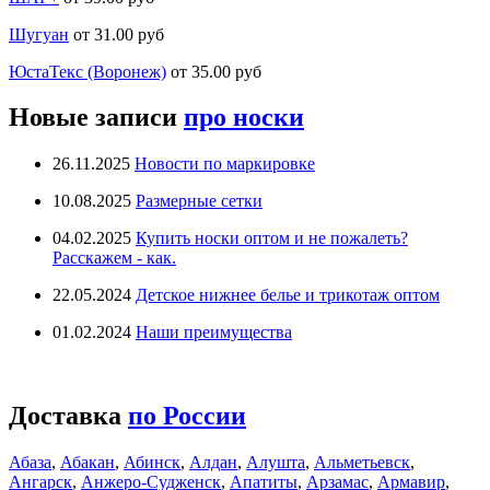
Шугуан
от 31.00 руб
ЮстаТекс (Воронеж)
от 35.00 руб
Новые записи
про носки
26.11.2025
Новости по маркировке
10.08.2025
Размерные сетки
04.02.2025
Купить носки оптом и не пожалеть?
Расскажем - как.
22.05.2024
Детское нижнее белье и трикотаж оптом
01.02.2024
Наши преимущества
Доставка
по России
Абаза
,
Абакан
,
Абинск
,
Алдан
,
Алушта
,
Альметьевск
,
Ангарск
,
Анжеро-Судженск
,
Апатиты
,
Арзамас
,
Армавир
,