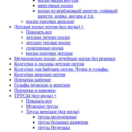
носки махра внутри
шерстяные носки
носки из верблюжьей шерсти, собачьей
шерсти, норка, ангора и т.п.
носки-тапочки женские
Детские носки оптом (все виды)
+
Показать все
детские летние носки
детские теплые носки
спортивные носки
носки-тапочки детские
Медицинские носки, лечебные носки без резинки
Колготки и лосины детские оптом
Колготки для бабушек оптом. Чулки и гольфы.
Колготки женские оптом
Перчатки рабочие
Гольфы мужские и женские
Перчатки и варежки
ТРУСЫ (все виды)
+
Показать все
Мужские трусы
Трусы женские (все виды)
трусы молодежные
трусы больших размеров
трусы Неделька