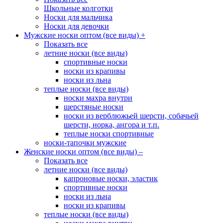
Школьные колготки
Носки для мальчика
Носки для девочки
Мужские носки оптом (все виды)
+
Показать все
летние носки (все виды)
спортивные носки
носки из крапивы
носки из льна
теплые носки (все виды)
носки махра внутри
шерстяные носки
носки из верблюжьей шерсти, собачьей
шерсти, норка, ангора и т.п.
теплые носки спортивные
носки-тапочки мужские
Женские носки оптом (все виды)
–
Показать все
летние носки (все виды)
капроновые носки, эластик
спортивные носки
носки из льна
носки из крапивы
теплые носки (все виды)