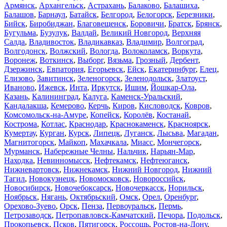
Армянск
,
Архангельск
,
Астрахань
,
Балаково
,
Балашиха
,
Балашов
,
Барнаул
,
Батайск
,
Белгород
,
Белогорск
,
Березники
,
Бийск
,
Биробиджан
,
Благовещенск
,
Боровичи
,
Братск
,
Брянск
,
Бугульма
,
Бузулук
,
Валдай
,
Великий Новгород
,
Верхняя
Салда
,
Владивосток
,
Владикавказ
,
Владимир
,
Волгоград
,
Волгодонск
,
Волжский
,
Вологда
,
Волоколамск
,
Воркута
,
Воронеж
,
Воткинск
,
Выборг
,
Вязьма
,
Грозный
,
Дербент
,
Дзержинск
,
Евпатория
,
Егорьевск
,
Ейск
,
Екатеринбург
,
Елец
,
Елизово
,
Завитинск
,
Зеленогорск
,
Зеленодольск
,
Златоуст
,
Иваново
,
Ижевск
,
Инта
,
Иркутск
,
Ишим
,
Йошкар-Ола
,
Казань
,
Калининград
,
Калуга
,
Каменск-Уральский
,
Кандалакша
,
Кемерово
,
Керчь
,
Киров
,
Кисловодск
,
Ковров
,
Комсомольск-на-Амуре
,
Копейск
,
Королёв
,
Костанай
,
Кострома
,
Котлас
,
Краснодар
,
Краснокаменск
,
Красноярск
,
Кумертау
,
Курган
,
Курск
,
Липецк
,
Луганск
,
Лысьва
,
Магадан
,
Магнитогорск
,
Майкоп
,
Махачкала
,
Миасс
,
Мончегорск
,
Мурманск
,
Набережные Челны
,
Нальчик
,
Нарьян-Мар
,
Находка
,
Невинномысск
,
Нефтекамск
,
Нефтеюганск
,
Нижневартовск
,
Нижнекамск
,
Нижний Новгород
,
Нижний
Тагил
,
Новокузнецк
,
Новомосковск
,
Новороссийск
,
Новосибирск
,
Новочебоксарск
,
Новочеркасск
,
Норильск
,
Ноябрьск
,
Нягань
,
Октябрьский
,
Омск
,
Орел
,
Оренбург
,
Орехово-Зуево
,
Орск
,
Пенза
,
Первоуральск
,
Пермь
,
Петрозаводск
,
Петропавловск-Камчатский
,
Печора
,
Подольск
,
Прокопьевск
,
Псков
,
Пятигорск
,
Россошь
,
Ростов-на-Дону
,