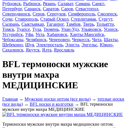
Рубцовск
,
Рыбинск
,
Рязань
,
Салават
,
Самара
,
Санкт-
Петербург
,
Саранск
,
Саратов
,
Саров
,
Севастопол
,
Северодвинск
,
Серов
,
Серпухов
,
Симферополь
,
Смоленск
,
Сочи
,
Ставрополь
,
Старый Оскол
,
Стерлитамак
,
Сургут
,
Сызрань
,
Сыктывкар
,
Таганрог
,
Тамбов
,
Тверь
,
Тольятти
,
Томск
,
Туапсе
,
Тула
,
Тюмень
,
Улан-Удэ
,
Ульяновск
,
Усинск
,
Уссурийск
,
Уфа
,
Ухта
,
Хабаровск
,
Ханты-Мансийск
,
Чебоксары
,
Челябинск
,
Череповец
,
Черкесск
,
Чита
,
Шахты
,
Шебекино
,
Шуя
,
Электросталь
,
Элиста
,
Энгельс
,
Южно-
Сахалинск
,
Якутск
,
Ялта
,
Ярославль
BFL термоноски мужские
внутри махра
МЕДИЦИНСКИЕ
Главная
→
Мужские носки оптом (все виды)
→
теплые носки
(все виды)
→
BFL носки и колготки
→ BFL термоноски
мужские внутри махра МЕДИЦИНСКИЕ
Термоноски мужские внутри махра медицинские оптом.