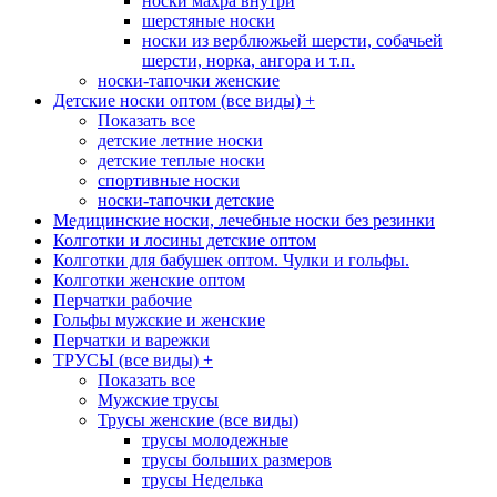
носки махра внутри
шерстяные носки
носки из верблюжьей шерсти, собачьей
шерсти, норка, ангора и т.п.
носки-тапочки женские
Детские носки оптом (все виды)
+
Показать все
детские летние носки
детские теплые носки
спортивные носки
носки-тапочки детские
Медицинские носки, лечебные носки без резинки
Колготки и лосины детские оптом
Колготки для бабушек оптом. Чулки и гольфы.
Колготки женские оптом
Перчатки рабочие
Гольфы мужские и женские
Перчатки и варежки
ТРУСЫ (все виды)
+
Показать все
Мужские трусы
Трусы женские (все виды)
трусы молодежные
трусы больших размеров
трусы Неделька