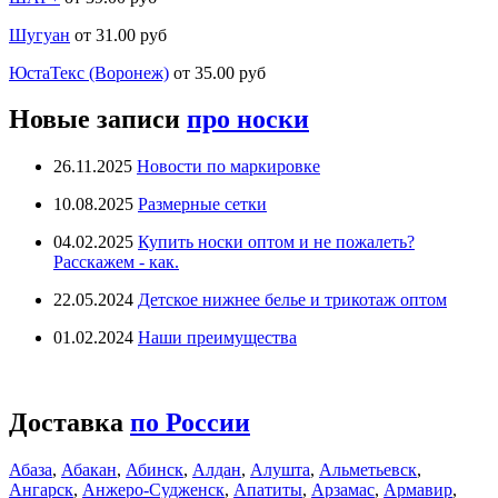
Шугуан
от 31.00 руб
ЮстаТекс (Воронеж)
от 35.00 руб
Новые записи
про носки
26.11.2025
Новости по маркировке
10.08.2025
Размерные сетки
04.02.2025
Купить носки оптом и не пожалеть?
Расскажем - как.
22.05.2024
Детское нижнее белье и трикотаж оптом
01.02.2024
Наши преимущества
Доставка
по России
Абаза
,
Абакан
,
Абинск
,
Алдан
,
Алушта
,
Альметьевск
,
Ангарск
,
Анжеро-Судженск
,
Апатиты
,
Арзамас
,
Армавир
,