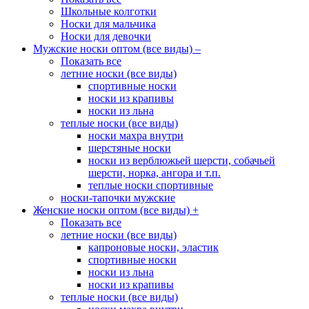
Школьные колготки
Носки для мальчика
Носки для девочки
Мужские носки оптом (все виды)
–
Показать все
летние носки (все виды)
спортивные носки
носки из крапивы
носки из льна
теплые носки (все виды)
носки махра внутри
шерстяные носки
носки из верблюжьей шерсти, собачьей
шерсти, норка, ангора и т.п.
теплые носки спортивные
носки-тапочки мужские
Женские носки оптом (все виды)
+
Показать все
летние носки (все виды)
капроновые носки, эластик
спортивные носки
носки из льна
носки из крапивы
теплые носки (все виды)