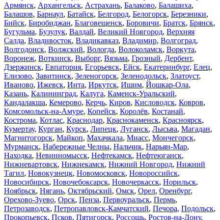
Армянск
,
Архангельск
,
Астрахань
,
Балаково
,
Балашиха
,
Балашов
,
Барнаул
,
Батайск
,
Белгород
,
Белогорск
,
Березники
,
Бийск
,
Биробиджан
,
Благовещенск
,
Боровичи
,
Братск
,
Брянск
,
Бугульма
,
Бузулук
,
Валдай
,
Великий Новгород
,
Верхняя
Салда
,
Владивосток
,
Владикавказ
,
Владимир
,
Волгоград
,
Волгодонск
,
Волжский
,
Вологда
,
Волоколамск
,
Воркута
,
Воронеж
,
Воткинск
,
Выборг
,
Вязьма
,
Грозный
,
Дербент
,
Дзержинск
,
Евпатория
,
Егорьевск
,
Ейск
,
Екатеринбург
,
Елец
,
Елизово
,
Завитинск
,
Зеленогорск
,
Зеленодольск
,
Златоуст
,
Иваново
,
Ижевск
,
Инта
,
Иркутск
,
Ишим
,
Йошкар-Ола
,
Казань
,
Калининград
,
Калуга
,
Каменск-Уральский
,
Кандалакша
,
Кемерово
,
Керчь
,
Киров
,
Кисловодск
,
Ковров
,
Комсомольск-на-Амуре
,
Копейск
,
Королёв
,
Костанай
,
Кострома
,
Котлас
,
Краснодар
,
Краснокаменск
,
Красноярск
,
Кумертау
,
Курган
,
Курск
,
Липецк
,
Луганск
,
Лысьва
,
Магадан
,
Магнитогорск
,
Майкоп
,
Махачкала
,
Миасс
,
Мончегорск
,
Мурманск
,
Набережные Челны
,
Нальчик
,
Нарьян-Мар
,
Находка
,
Невинномысск
,
Нефтекамск
,
Нефтеюганск
,
Нижневартовск
,
Нижнекамск
,
Нижний Новгород
,
Нижний
Тагил
,
Новокузнецк
,
Новомосковск
,
Новороссийск
,
Новосибирск
,
Новочебоксарск
,
Новочеркасск
,
Норильск
,
Ноябрьск
,
Нягань
,
Октябрьский
,
Омск
,
Орел
,
Оренбург
,
Орехово-Зуево
,
Орск
,
Пенза
,
Первоуральск
,
Пермь
,
Петрозаводск
,
Петропавловск-Камчатский
,
Печора
,
Подольск
,
Прокопьевск
,
Псков
,
Пятигорск
,
Россошь
,
Ростов-на-Дону
,