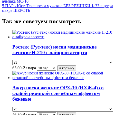
альпака МС-10
5 ПАР - ЮстаТекс носки мужские БЕЗ РЕЗИНКИ 1с33 внутри
махра ШЕРСТЬ
→
Так же советуем посмотреть
Ростекс (Рус-текс) носки медицинские
женские Н-210 с лайкрой ассорти
65.00
₽ / пара
Ажур носки женские ОРХ-30 (НХЖ-4) со
слабой резинкой с лечебным эффектом
бежевые
46.80
₽ / пара