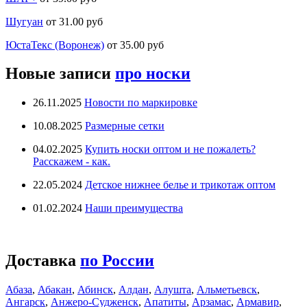
Шугуан
от 31.00 руб
ЮстаТекс (Воронеж)
от 35.00 руб
Новые записи
про носки
26.11.2025
Новости по маркировке
10.08.2025
Размерные сетки
04.02.2025
Купить носки оптом и не пожалеть?
Расскажем - как.
22.05.2024
Детское нижнее белье и трикотаж оптом
01.02.2024
Наши преимущества
Доставка
по России
Абаза
,
Абакан
,
Абинск
,
Алдан
,
Алушта
,
Альметьевск
,
Ангарск
,
Анжеро-Судженск
,
Апатиты
,
Арзамас
,
Армавир
,