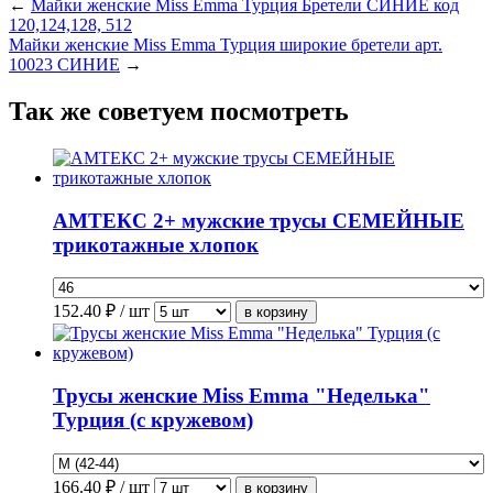
←
Майки женские Miss Emma Турция Бретели СИНИЕ код
120,124,128, 512
Майки женские Miss Emma Турция широкие бретели арт.
10023 СИНИЕ
→
Так же советуем посмотреть
АМТЕКС 2+ мужские трусы СЕМЕЙНЫЕ
трикотажные хлопок
152.40
₽ / шт
Трусы женские Miss Emma "Неделька"
Турция (с кружевом)
166.40
₽ / шт