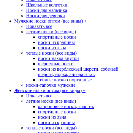
Школьные колготки
Носки для мальчика
Носки для девочки
Мужские носки оптом (все виды)
+
Показать все
летние носки (все виды)
спортивные носки
носки из крапивы
носки из льна
теплые носки (все виды)
носки махра внутри
шерстяные носки
носки из верблюжьей шерсти, собачьей
шерсти, норка, ангора и т.п.
теплые носки спортивные
носки-тапочки мужские
Женские носки оптом (все виды)
+
Показать все
летние носки (все виды)
капроновые носки, эластик
спортивные носки
носки из льна
носки из крапивы
теплые носки (все виды)