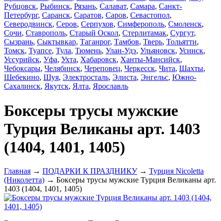
Рубцовск
,
Рыбинск
,
Рязань
,
Салават
,
Самара
,
Санкт-
Петербург
,
Саранск
,
Саратов
,
Саров
,
Севастопол
,
Северодвинск
,
Серов
,
Серпухов
,
Симферополь
,
Смоленск
,
Сочи
,
Ставрополь
,
Старый Оскол
,
Стерлитамак
,
Сургут
,
Сызрань
,
Сыктывкар
,
Таганрог
,
Тамбов
,
Тверь
,
Тольятти
,
Томск
,
Туапсе
,
Тула
,
Тюмень
,
Улан-Удэ
,
Ульяновск
,
Усинск
,
Уссурийск
,
Уфа
,
Ухта
,
Хабаровск
,
Ханты-Мансийск
,
Чебоксары
,
Челябинск
,
Череповец
,
Черкесск
,
Чита
,
Шахты
,
Шебекино
,
Шуя
,
Электросталь
,
Элиста
,
Энгельс
,
Южно-
Сахалинск
,
Якутск
,
Ялта
,
Ярославль
Боксеры трусы мужские
Турция Великаны арт. 1403
(1404, 1401, 1405)
Главная
→
ПОДАРКИ К ПРАЗДНИКУ
→
Турция Nicoletta
(Николетта)
→ Боксеры трусы мужские Турция Великаны арт.
1403 (1404, 1401, 1405)