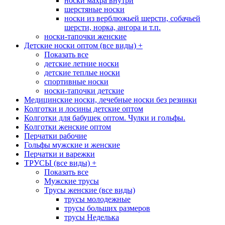
носки махра внутри
шерстяные носки
носки из верблюжьей шерсти, собачьей
шерсти, норка, ангора и т.п.
носки-тапочки женские
Детские носки оптом (все виды)
+
Показать все
детские летние носки
детские теплые носки
спортивные носки
носки-тапочки детские
Медицинские носки, лечебные носки без резинки
Колготки и лосины детские оптом
Колготки для бабушек оптом. Чулки и гольфы.
Колготки женские оптом
Перчатки рабочие
Гольфы мужские и женские
Перчатки и варежки
ТРУСЫ (все виды)
+
Показать все
Мужские трусы
Трусы женские (все виды)
трусы молодежные
трусы больших размеров
трусы Неделька