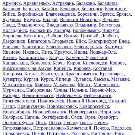
Армянск
,
Архангельск
,
Астрахань
,
Балаково
,
Балашиха
,
Балашов
,
Барнаул
,
Батайск
,
Белгород
,
Белогорск
,
Березники
,
Бийск
,
Биробиджан
,
Благовещенск
,
Боровичи
,
Братск
,
Брянск
,
Бугульма
,
Бузулук
,
Валдай
,
Великий Новгород
,
Верхняя
Салда
,
Владивосток
,
Владикавказ
,
Владимир
,
Волгоград
,
Волгодонск
,
Волжский
,
Вологда
,
Волоколамск
,
Воркута
,
Воронеж
,
Воткинск
,
Выборг
,
Вязьма
,
Грозный
,
Дербент
,
Дзержинск
,
Евпатория
,
Егорьевск
,
Ейск
,
Екатеринбург
,
Елец
,
Елизово
,
Завитинск
,
Зеленогорск
,
Зеленодольск
,
Златоуст
,
Иваново
,
Ижевск
,
Инта
,
Иркутск
,
Ишим
,
Йошкар-Ола
,
Казань
,
Калининград
,
Калуга
,
Каменск-Уральский
,
Кандалакша
,
Кемерово
,
Керчь
,
Киров
,
Кисловодск
,
Ковров
,
Комсомольск-на-Амуре
,
Копейск
,
Королёв
,
Костанай
,
Кострома
,
Котлас
,
Краснодар
,
Краснокаменск
,
Красноярск
,
Кумертау
,
Курган
,
Курск
,
Липецк
,
Луганск
,
Лысьва
,
Магадан
,
Магнитогорск
,
Майкоп
,
Махачкала
,
Миасс
,
Мончегорск
,
Мурманск
,
Набережные Челны
,
Нальчик
,
Нарьян-Мар
,
Находка
,
Невинномысск
,
Нефтекамск
,
Нефтеюганск
,
Нижневартовск
,
Нижнекамск
,
Нижний Новгород
,
Нижний
Тагил
,
Новокузнецк
,
Новомосковск
,
Новороссийск
,
Новосибирск
,
Новочебоксарск
,
Новочеркасск
,
Норильск
,
Ноябрьск
,
Нягань
,
Октябрьский
,
Омск
,
Орел
,
Оренбург
,
Орехово-Зуево
,
Орск
,
Пенза
,
Первоуральск
,
Пермь
,
Петрозаводск
,
Петропавловск-Камчатский
,
Печора
,
Подольск
,
Прокопьевск
,
Псков
,
Пятигорск
,
Россошь
,
Ростов-на-Дону
,