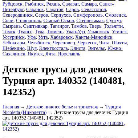
Рубцовск
,
Рыбинск
,
Рязань
,
Салават
,
Самара
,
Санкт-
Петербург
,
Саранск
,
Саратов
,
Саров
,
Севастопол
,
Северодвинск
,
Серов
,
Серпухов
,
Симферополь
,
Смоленск
,
Сочи
,
Ставрополь
,
Старый Оскол
,
Стерлитамак
,
Сургут
,
Сызрань
,
Сыктывкар
,
Таганрог
,
Тамбов
,
Тверь
,
Тольятти
,
Томск
,
Туапсе
,
Тула
,
Тюмень
,
Улан-Удэ
,
Ульяновск
,
Усинск
,
Уссурийск
,
Уфа
,
Ухта
,
Хабаровск
,
Ханты-Мансийск
,
Чебоксары
,
Челябинск
,
Череповец
,
Черкесск
,
Чита
,
Шахты
,
Шебекино
,
Шуя
,
Электросталь
,
Элиста
,
Энгельс
,
Южно-
Сахалинск
,
Якутск
,
Ялта
,
Ярославль
Детские трусы для девочек
Турция арт. 140352 (140481,
142352)
Главная
→
Детское нижнее белье и трикотаж
→
Турция
Nicoletta (Николетта)
→ Детские трусы для девочек Турция
арт. 140352 (140481, 142352)