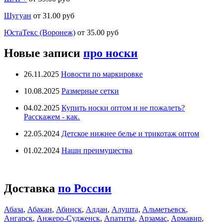
Шугуан
от 31.00 руб
ЮстаТекс (Воронеж)
от 35.00 руб
Новые записи
про носки
26.11.2025
Новости по маркировке
10.08.2025
Размерные сетки
04.02.2025
Купить носки оптом и не пожалеть?
Расскажем - как.
22.05.2024
Детское нижнее белье и трикотаж оптом
01.02.2024
Наши преимущества
Доставка
по России
Абаза
,
Абакан
,
Абинск
,
Алдан
,
Алушта
,
Альметьевск
,
Ангарск
,
Анжеро-Судженск
,
Апатиты
,
Арзамас
,
Армавир
,