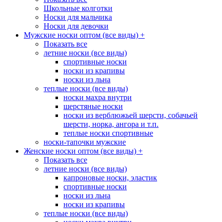
Школьные колготки
Носки для мальчика
Носки для девочки
Мужские носки оптом (все виды)
+
Показать все
летние носки (все виды)
спортивные носки
носки из крапивы
носки из льна
теплые носки (все виды)
носки махра внутри
шерстяные носки
носки из верблюжьей шерсти, собачьей
шерсти, норка, ангора и т.п.
теплые носки спортивные
носки-тапочки мужские
Женские носки оптом (все виды)
+
Показать все
летние носки (все виды)
капроновые носки, эластик
спортивные носки
носки из льна
носки из крапивы
теплые носки (все виды)