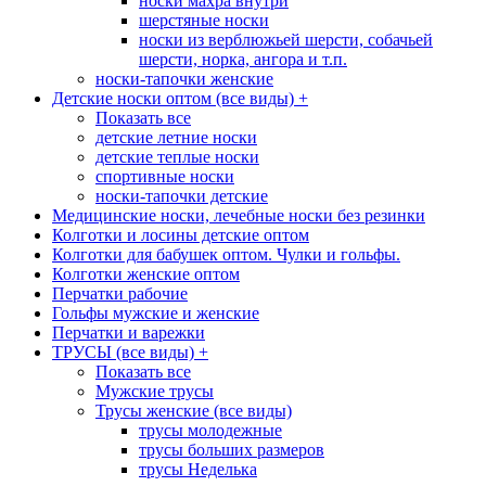
носки махра внутри
шерстяные носки
носки из верблюжьей шерсти, собачьей
шерсти, норка, ангора и т.п.
носки-тапочки женские
Детские носки оптом (все виды)
+
Показать все
детские летние носки
детские теплые носки
спортивные носки
носки-тапочки детские
Медицинские носки, лечебные носки без резинки
Колготки и лосины детские оптом
Колготки для бабушек оптом. Чулки и гольфы.
Колготки женские оптом
Перчатки рабочие
Гольфы мужские и женские
Перчатки и варежки
ТРУСЫ (все виды)
+
Показать все
Мужские трусы
Трусы женские (все виды)
трусы молодежные
трусы больших размеров
трусы Неделька