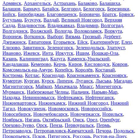
Армянск
,
Архангельск
,
Астрахань
,
Балаково
,
Балашиха
,
Балашов
,
Барнаул
,
Батайск
,
Белгород
,
Белогорск
,
Березники
,
Бийск
,
Биробиджан
,
Благовещенск
,
Боровичи
,
Братск
,
Брянск
,
Бугульма
,
Бузулук
,
Валдай
,
Великий Новгород
,
Верхняя
Салда
,
Владивосток
,
Владикавказ
,
Владимир
,
Волгоград
,
Волгодонск
,
Волжский
,
Вологда
,
Волоколамск
,
Воркута
,
Воронеж
,
Воткинск
,
Выборг
,
Вязьма
,
Грозный
,
Дербент
,
Дзержинск
,
Евпатория
,
Егорьевск
,
Ейск
,
Екатеринбург
,
Елец
,
Елизово
,
Завитинск
,
Зеленогорск
,
Зеленодольск
,
Златоуст
,
Иваново
,
Ижевск
,
Инта
,
Иркутск
,
Ишим
,
Йошкар-Ола
,
Казань
,
Калининград
,
Калуга
,
Каменск-Уральский
,
Кандалакша
,
Кемерово
,
Керчь
,
Киров
,
Кисловодск
,
Ковров
,
Комсомольск-на-Амуре
,
Копейск
,
Королёв
,
Костанай
,
Кострома
,
Котлас
,
Краснодар
,
Краснокаменск
,
Красноярск
,
Кумертау
,
Курган
,
Курск
,
Липецк
,
Луганск
,
Лысьва
,
Магадан
,
Магнитогорск
,
Майкоп
,
Махачкала
,
Миасс
,
Мончегорск
,
Мурманск
,
Набережные Челны
,
Нальчик
,
Нарьян-Мар
,
Находка
,
Невинномысск
,
Нефтекамск
,
Нефтеюганск
,
Нижневартовск
,
Нижнекамск
,
Нижний Новгород
,
Нижний
Тагил
,
Новокузнецк
,
Новомосковск
,
Новороссийск
,
Новосибирск
,
Новочебоксарск
,
Новочеркасск
,
Норильск
,
Ноябрьск
,
Нягань
,
Октябрьский
,
Омск
,
Орел
,
Оренбург
,
Орехово-Зуево
,
Орск
,
Пенза
,
Первоуральск
,
Пермь
,
Петрозаводск
,
Петропавловск-Камчатский
,
Печора
,
Подольск
,
Прокопьевск
,
Псков
,
Пятигорск
,
Россошь
,
Ростов-на-Дону
,