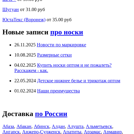
Шугуан
от 31.00 руб
ЮстаТекс (Воронеж)
от 35.00 руб
Новые записи
про носки
26.11.2025
Новости по маркировке
10.08.2025
Размерные сетки
04.02.2025
Купить носки оптом и не пожалеть?
Расскажем - как.
22.05.2024
Детское нижнее белье и трикотаж оптом
01.02.2024
Наши преимущества
Доставка
по России
Абаза
,
Абакан
,
Абинск
,
Алдан
,
Алушта
,
Альметьевск
,
Ангарск
,
Анжеро-Судженск
,
Апатиты
,
Арзамас
,
Армавир
,