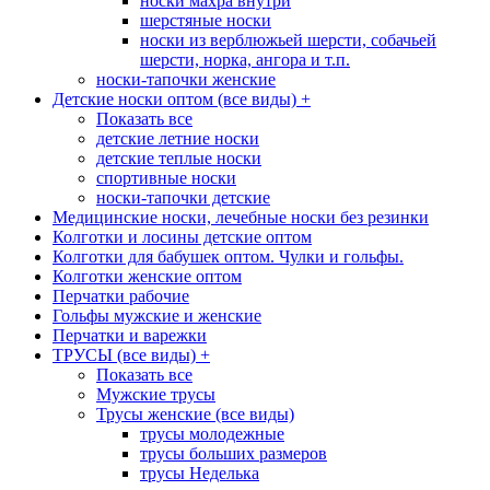
носки махра внутри
шерстяные носки
носки из верблюжьей шерсти, собачьей
шерсти, норка, ангора и т.п.
носки-тапочки женские
Детские носки оптом (все виды)
+
Показать все
детские летние носки
детские теплые носки
спортивные носки
носки-тапочки детские
Медицинские носки, лечебные носки без резинки
Колготки и лосины детские оптом
Колготки для бабушек оптом. Чулки и гольфы.
Колготки женские оптом
Перчатки рабочие
Гольфы мужские и женские
Перчатки и варежки
ТРУСЫ (все виды)
+
Показать все
Мужские трусы
Трусы женские (все виды)
трусы молодежные
трусы больших размеров
трусы Неделька