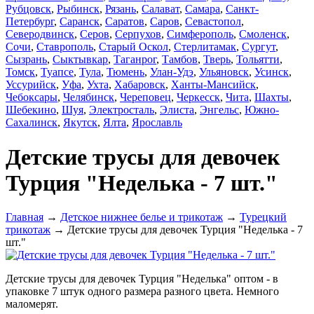
Рубцовск
,
Рыбинск
,
Рязань
,
Салават
,
Самара
,
Санкт-
Петербург
,
Саранск
,
Саратов
,
Саров
,
Севастопол
,
Северодвинск
,
Серов
,
Серпухов
,
Симферополь
,
Смоленск
,
Сочи
,
Ставрополь
,
Старый Оскол
,
Стерлитамак
,
Сургут
,
Сызрань
,
Сыктывкар
,
Таганрог
,
Тамбов
,
Тверь
,
Тольятти
,
Томск
,
Туапсе
,
Тула
,
Тюмень
,
Улан-Удэ
,
Ульяновск
,
Усинск
,
Уссурийск
,
Уфа
,
Ухта
,
Хабаровск
,
Ханты-Мансийск
,
Чебоксары
,
Челябинск
,
Череповец
,
Черкесск
,
Чита
,
Шахты
,
Шебекино
,
Шуя
,
Электросталь
,
Элиста
,
Энгельс
,
Южно-
Сахалинск
,
Якутск
,
Ялта
,
Ярославль
Детские трусы для девочек
Турция "Неделька - 7 шт."
Главная
→
Детское нижнее белье и трикотаж
→
Турецкий
трикотаж
→ Детские трусы для девочек Турция "Неделька - 7
шт."
Детские трусы для девочек Турция "Неделька" оптом - в
упаковке 7 штук одного размера разного цвета. Немного
маломерят.