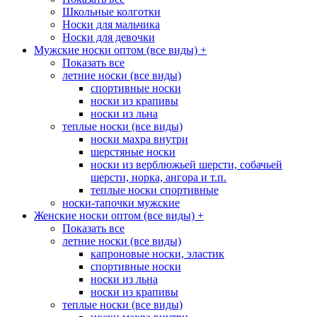
Школьные колготки
Носки для мальчика
Носки для девочки
Мужские носки оптом (все виды)
+
Показать все
летние носки (все виды)
спортивные носки
носки из крапивы
носки из льна
теплые носки (все виды)
носки махра внутри
шерстяные носки
носки из верблюжьей шерсти, собачьей
шерсти, норка, ангора и т.п.
теплые носки спортивные
носки-тапочки мужские
Женские носки оптом (все виды)
+
Показать все
летние носки (все виды)
капроновые носки, эластик
спортивные носки
носки из льна
носки из крапивы
теплые носки (все виды)