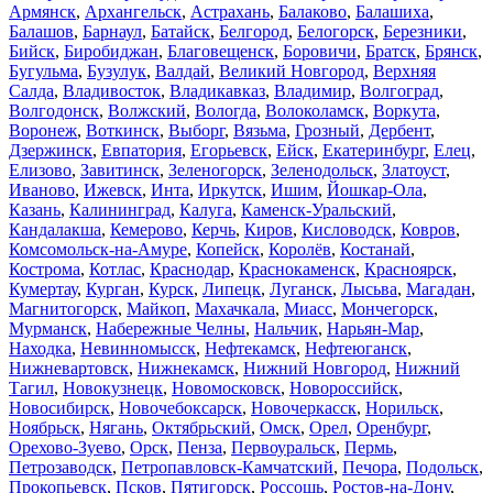
Армянск
,
Архангельск
,
Астрахань
,
Балаково
,
Балашиха
,
Балашов
,
Барнаул
,
Батайск
,
Белгород
,
Белогорск
,
Березники
,
Бийск
,
Биробиджан
,
Благовещенск
,
Боровичи
,
Братск
,
Брянск
,
Бугульма
,
Бузулук
,
Валдай
,
Великий Новгород
,
Верхняя
Салда
,
Владивосток
,
Владикавказ
,
Владимир
,
Волгоград
,
Волгодонск
,
Волжский
,
Вологда
,
Волоколамск
,
Воркута
,
Воронеж
,
Воткинск
,
Выборг
,
Вязьма
,
Грозный
,
Дербент
,
Дзержинск
,
Евпатория
,
Егорьевск
,
Ейск
,
Екатеринбург
,
Елец
,
Елизово
,
Завитинск
,
Зеленогорск
,
Зеленодольск
,
Златоуст
,
Иваново
,
Ижевск
,
Инта
,
Иркутск
,
Ишим
,
Йошкар-Ола
,
Казань
,
Калининград
,
Калуга
,
Каменск-Уральский
,
Кандалакша
,
Кемерово
,
Керчь
,
Киров
,
Кисловодск
,
Ковров
,
Комсомольск-на-Амуре
,
Копейск
,
Королёв
,
Костанай
,
Кострома
,
Котлас
,
Краснодар
,
Краснокаменск
,
Красноярск
,
Кумертау
,
Курган
,
Курск
,
Липецк
,
Луганск
,
Лысьва
,
Магадан
,
Магнитогорск
,
Майкоп
,
Махачкала
,
Миасс
,
Мончегорск
,
Мурманск
,
Набережные Челны
,
Нальчик
,
Нарьян-Мар
,
Находка
,
Невинномысск
,
Нефтекамск
,
Нефтеюганск
,
Нижневартовск
,
Нижнекамск
,
Нижний Новгород
,
Нижний
Тагил
,
Новокузнецк
,
Новомосковск
,
Новороссийск
,
Новосибирск
,
Новочебоксарск
,
Новочеркасск
,
Норильск
,
Ноябрьск
,
Нягань
,
Октябрьский
,
Омск
,
Орел
,
Оренбург
,
Орехово-Зуево
,
Орск
,
Пенза
,
Первоуральск
,
Пермь
,
Петрозаводск
,
Петропавловск-Камчатский
,
Печора
,
Подольск
,
Прокопьевск
,
Псков
,
Пятигорск
,
Россошь
,
Ростов-на-Дону
,