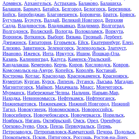
Армянск
,
Архангельск
,
Астрахань
,
Балаково
,
Балашиха
,
Балашов
,
Барнаул
,
Батайск
,
Белгород
,
Белогорск
,
Березники
,
Бийск
,
Биробиджан
,
Благовещенск
,
Боровичи
,
Братск
,
Брянск
,
Бугульма
,
Бузулук
,
Валдай
,
Великий Новгород
,
Верхняя
Салда
,
Владивосток
,
Владикавказ
,
Владимир
,
Волгоград
,
Волгодонск
,
Волжский
,
Вологда
,
Волоколамск
,
Воркута
,
Воронеж
,
Воткинск
,
Выборг
,
Вязьма
,
Грозный
,
Дербент
,
Дзержинск
,
Евпатория
,
Егорьевск
,
Ейск
,
Екатеринбург
,
Елец
,
Елизово
,
Завитинск
,
Зеленогорск
,
Зеленодольск
,
Златоуст
,
Иваново
,
Ижевск
,
Инта
,
Иркутск
,
Ишим
,
Йошкар-Ола
,
Казань
,
Калининград
,
Калуга
,
Каменск-Уральский
,
Кандалакша
,
Кемерово
,
Керчь
,
Киров
,
Кисловодск
,
Ковров
,
Комсомольск-на-Амуре
,
Копейск
,
Королёв
,
Костанай
,
Кострома
,
Котлас
,
Краснодар
,
Краснокаменск
,
Красноярск
,
Кумертау
,
Курган
,
Курск
,
Липецк
,
Луганск
,
Лысьва
,
Магадан
,
Магнитогорск
,
Майкоп
,
Махачкала
,
Миасс
,
Мончегорск
,
Мурманск
,
Набережные Челны
,
Нальчик
,
Нарьян-Мар
,
Находка
,
Невинномысск
,
Нефтекамск
,
Нефтеюганск
,
Нижневартовск
,
Нижнекамск
,
Нижний Новгород
,
Нижний
Тагил
,
Новокузнецк
,
Новомосковск
,
Новороссийск
,
Новосибирск
,
Новочебоксарск
,
Новочеркасск
,
Норильск
,
Ноябрьск
,
Нягань
,
Октябрьский
,
Омск
,
Орел
,
Оренбург
,
Орехово-Зуево
,
Орск
,
Пенза
,
Первоуральск
,
Пермь
,
Петрозаводск
,
Петропавловск-Камчатский
,
Печора
,
Подольск
,
Прокопьевск
,
Псков
,
Пятигорск
,
Россошь
,
Ростов-на-Дону
,