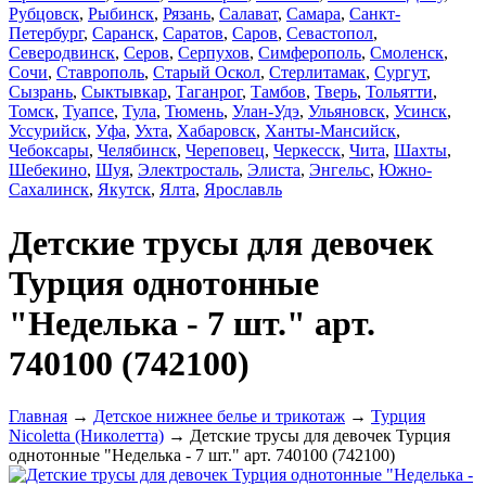
Рубцовск
,
Рыбинск
,
Рязань
,
Салават
,
Самара
,
Санкт-
Петербург
,
Саранск
,
Саратов
,
Саров
,
Севастопол
,
Северодвинск
,
Серов
,
Серпухов
,
Симферополь
,
Смоленск
,
Сочи
,
Ставрополь
,
Старый Оскол
,
Стерлитамак
,
Сургут
,
Сызрань
,
Сыктывкар
,
Таганрог
,
Тамбов
,
Тверь
,
Тольятти
,
Томск
,
Туапсе
,
Тула
,
Тюмень
,
Улан-Удэ
,
Ульяновск
,
Усинск
,
Уссурийск
,
Уфа
,
Ухта
,
Хабаровск
,
Ханты-Мансийск
,
Чебоксары
,
Челябинск
,
Череповец
,
Черкесск
,
Чита
,
Шахты
,
Шебекино
,
Шуя
,
Электросталь
,
Элиста
,
Энгельс
,
Южно-
Сахалинск
,
Якутск
,
Ялта
,
Ярославль
Детские трусы для девочек
Турция однотонные
"Неделька - 7 шт." арт.
740100 (742100)
Главная
→
Детское нижнее белье и трикотаж
→
Турция
Nicoletta (Николетта)
→ Детские трусы для девочек Турция
однотонные "Неделька - 7 шт." арт. 740100 (742100)