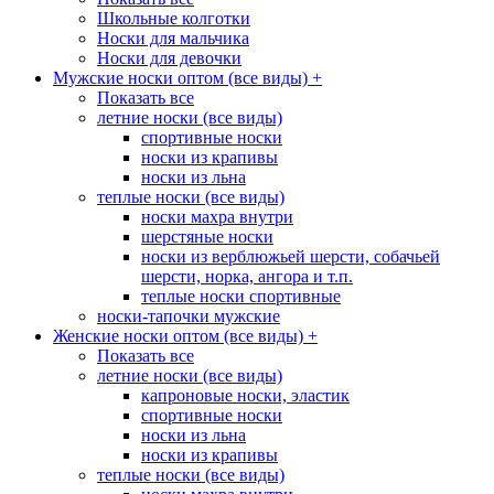
Школьные колготки
Носки для мальчика
Носки для девочки
Мужские носки оптом (все виды)
+
Показать все
летние носки (все виды)
спортивные носки
носки из крапивы
носки из льна
теплые носки (все виды)
носки махра внутри
шерстяные носки
носки из верблюжьей шерсти, собачьей
шерсти, норка, ангора и т.п.
теплые носки спортивные
носки-тапочки мужские
Женские носки оптом (все виды)
+
Показать все
летние носки (все виды)
капроновые носки, эластик
спортивные носки
носки из льна
носки из крапивы
теплые носки (все виды)