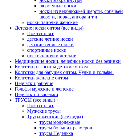
носки махра внутри
шерстяные носки
носки из верблюжьей шерсти, собачьей
шерсти, норка, ангора и т.п.
носки-тапочки женские
Детские носки оптом (все виды)
+
Показать все
детские летние носки
детские теплые носки
спортивные носки
носки-тапочки детские
Медицинские носки, лечебные носки без резинки
Колготки и лосины детские оптом
Колготки для бабушек оптом. Чулки и гольфы.
Колготки женские оптом
Перчатки рабочие
Гольфы мужские и женские
Перчатки и варежки
ТРУСЫ (все виды)
+
Показать все
Мужские трусы
Трусы женские (все виды)
трусы молодежные
трусы больших размеров
трусы Неделька