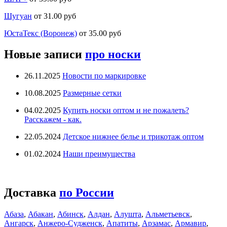
Шугуан
от 31.00 руб
ЮстаТекс (Воронеж)
от 35.00 руб
Новые записи
про носки
26.11.2025
Новости по маркировке
10.08.2025
Размерные сетки
04.02.2025
Купить носки оптом и не пожалеть?
Расскажем - как.
22.05.2024
Детское нижнее белье и трикотаж оптом
01.02.2024
Наши преимущества
Доставка
по России
Абаза
,
Абакан
,
Абинск
,
Алдан
,
Алушта
,
Альметьевск
,
Ангарск
,
Анжеро-Судженск
,
Апатиты
,
Арзамас
,
Армавир
,