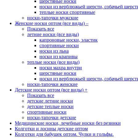
шерстяные носки
носки из верблюжьей шерсти, собачьей шерсти,
теплые носки спортивные
носки-тапочки мужские
Женские носки оптом (все виды)
–
Показать все
летние носки (все виды)
капроновые носки, эластик
спортивные носки
носки из льна
носки из крапивы
теплые носки (все виды)
носки махра внутри
шерстяные носки
носки из верблюжьей шерсти, собачьей шерсти,
носки-тапочки женские
Детские носки оптом (все виды)
+
Показать все
детские летние носки
детские теплые носки
спортивные носки
носки-тапочки детские
Медицинские носки, лечебные носки без резинки
Колготки и лосины детские оптом
Колготки для бабушек оптом. Чулки и гольфы.