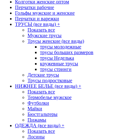
Колготки женские оптом
Перчатки рабочие
Гольфы мужские и женские
Перчатки и варежки
ТРУСЫ (все виды)
+
Показать все
Мужские трусы
Трусы женские (все виды)
трусы молодежные
трусы больших размеров
трусы Неделька
кружевные трусы
трусы стринги
Детские трусы
Трусы подростковые
НИЖНЕЕ БЕЛЬЕ (все виды)
+
Показать все
Термобелье мужское
Футболки
Майки
Бюстгальтеры
Пижамы
ОДЕЖДА (все виды)
+
Показать все
Лосины