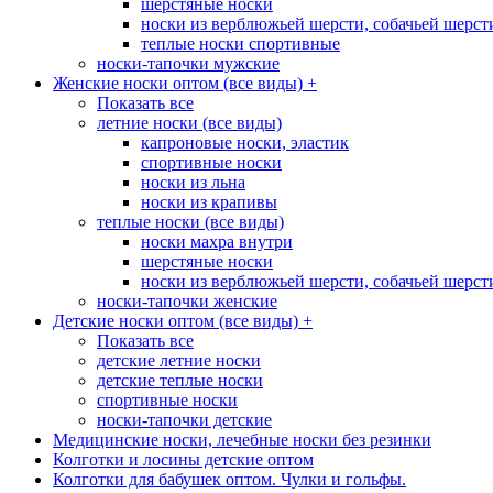
шерстяные носки
носки из верблюжьей шерсти, собачьей шерсти,
теплые носки спортивные
носки-тапочки мужские
Женские носки оптом (все виды)
+
Показать все
летние носки (все виды)
капроновые носки, эластик
спортивные носки
носки из льна
носки из крапивы
теплые носки (все виды)
носки махра внутри
шерстяные носки
носки из верблюжьей шерсти, собачьей шерсти,
носки-тапочки женские
Детские носки оптом (все виды)
+
Показать все
детские летние носки
детские теплые носки
спортивные носки
носки-тапочки детские
Медицинские носки, лечебные носки без резинки
Колготки и лосины детские оптом
Колготки для бабушек оптом. Чулки и гольфы.