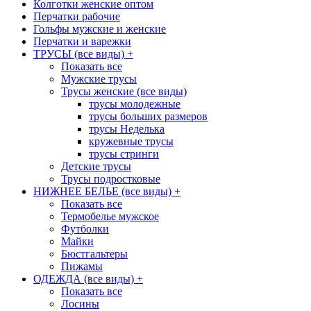
Колготки женские оптом
Перчатки рабочие
Гольфы мужские и женские
Перчатки и варежки
ТРУСЫ (все виды)
+
Показать все
Мужские трусы
Трусы женские (все виды)
трусы молодежные
трусы больших размеров
трусы Неделька
кружевные трусы
трусы стринги
Детские трусы
Трусы подростковые
НИЖНЕЕ БЕЛЬЕ (все виды)
+
Показать все
Термобелье мужское
Футболки
Майки
Бюстгальтеры
Пижамы
ОДЕЖДА (все виды)
+
Показать все
Лосины