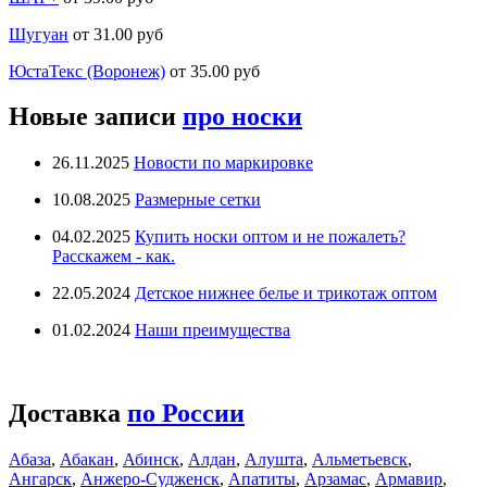
Шугуан
от 31.00 руб
ЮстаТекс (Воронеж)
от 35.00 руб
Новые записи
про носки
26.11.2025
Новости по маркировке
10.08.2025
Размерные сетки
04.02.2025
Купить носки оптом и не пожалеть?
Расскажем - как.
22.05.2024
Детское нижнее белье и трикотаж оптом
01.02.2024
Наши преимущества
Доставка
по России
Абаза
,
Абакан
,
Абинск
,
Алдан
,
Алушта
,
Альметьевск
,
Ангарск
,
Анжеро-Судженск
,
Апатиты
,
Арзамас
,
Армавир
,