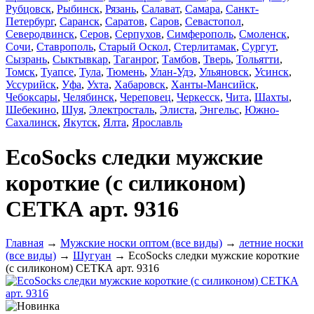
Рубцовск
,
Рыбинск
,
Рязань
,
Салават
,
Самара
,
Санкт-
Петербург
,
Саранск
,
Саратов
,
Саров
,
Севастопол
,
Северодвинск
,
Серов
,
Серпухов
,
Симферополь
,
Смоленск
,
Сочи
,
Ставрополь
,
Старый Оскол
,
Стерлитамак
,
Сургут
,
Сызрань
,
Сыктывкар
,
Таганрог
,
Тамбов
,
Тверь
,
Тольятти
,
Томск
,
Туапсе
,
Тула
,
Тюмень
,
Улан-Удэ
,
Ульяновск
,
Усинск
,
Уссурийск
,
Уфа
,
Ухта
,
Хабаровск
,
Ханты-Мансийск
,
Чебоксары
,
Челябинск
,
Череповец
,
Черкесск
,
Чита
,
Шахты
,
Шебекино
,
Шуя
,
Электросталь
,
Элиста
,
Энгельс
,
Южно-
Сахалинск
,
Якутск
,
Ялта
,
Ярославль
EcoSocks следки мужские
короткие (с силиконом)
СЕТКА арт. 9316
Главная
→
Мужские носки оптом (все виды)
→
летние носки
(все виды)
→
Шугуан
→ EcoSocks следки мужские короткие
(с силиконом) СЕТКА арт. 9316