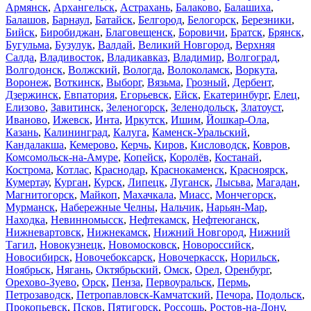
Армянск
,
Архангельск
,
Астрахань
,
Балаково
,
Балашиха
,
Балашов
,
Барнаул
,
Батайск
,
Белгород
,
Белогорск
,
Березники
,
Бийск
,
Биробиджан
,
Благовещенск
,
Боровичи
,
Братск
,
Брянск
,
Бугульма
,
Бузулук
,
Валдай
,
Великий Новгород
,
Верхняя
Салда
,
Владивосток
,
Владикавказ
,
Владимир
,
Волгоград
,
Волгодонск
,
Волжский
,
Вологда
,
Волоколамск
,
Воркута
,
Воронеж
,
Воткинск
,
Выборг
,
Вязьма
,
Грозный
,
Дербент
,
Дзержинск
,
Евпатория
,
Егорьевск
,
Ейск
,
Екатеринбург
,
Елец
,
Елизово
,
Завитинск
,
Зеленогорск
,
Зеленодольск
,
Златоуст
,
Иваново
,
Ижевск
,
Инта
,
Иркутск
,
Ишим
,
Йошкар-Ола
,
Казань
,
Калининград
,
Калуга
,
Каменск-Уральский
,
Кандалакша
,
Кемерово
,
Керчь
,
Киров
,
Кисловодск
,
Ковров
,
Комсомольск-на-Амуре
,
Копейск
,
Королёв
,
Костанай
,
Кострома
,
Котлас
,
Краснодар
,
Краснокаменск
,
Красноярск
,
Кумертау
,
Курган
,
Курск
,
Липецк
,
Луганск
,
Лысьва
,
Магадан
,
Магнитогорск
,
Майкоп
,
Махачкала
,
Миасс
,
Мончегорск
,
Мурманск
,
Набережные Челны
,
Нальчик
,
Нарьян-Мар
,
Находка
,
Невинномысск
,
Нефтекамск
,
Нефтеюганск
,
Нижневартовск
,
Нижнекамск
,
Нижний Новгород
,
Нижний
Тагил
,
Новокузнецк
,
Новомосковск
,
Новороссийск
,
Новосибирск
,
Новочебоксарск
,
Новочеркасск
,
Норильск
,
Ноябрьск
,
Нягань
,
Октябрьский
,
Омск
,
Орел
,
Оренбург
,
Орехово-Зуево
,
Орск
,
Пенза
,
Первоуральск
,
Пермь
,
Петрозаводск
,
Петропавловск-Камчатский
,
Печора
,
Подольск
,
Прокопьевск
,
Псков
,
Пятигорск
,
Россошь
,
Ростов-на-Дону
,