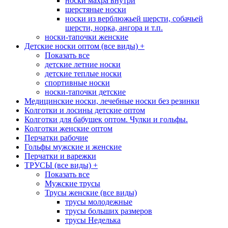
носки махра внутри
шерстяные носки
носки из верблюжьей шерсти, собачьей
шерсти, норка, ангора и т.п.
носки-тапочки женские
Детские носки оптом (все виды)
+
Показать все
детские летние носки
детские теплые носки
спортивные носки
носки-тапочки детские
Медицинские носки, лечебные носки без резинки
Колготки и лосины детские оптом
Колготки для бабушек оптом. Чулки и гольфы.
Колготки женские оптом
Перчатки рабочие
Гольфы мужские и женские
Перчатки и варежки
ТРУСЫ (все виды)
+
Показать все
Мужские трусы
Трусы женские (все виды)
трусы молодежные
трусы больших размеров
трусы Неделька