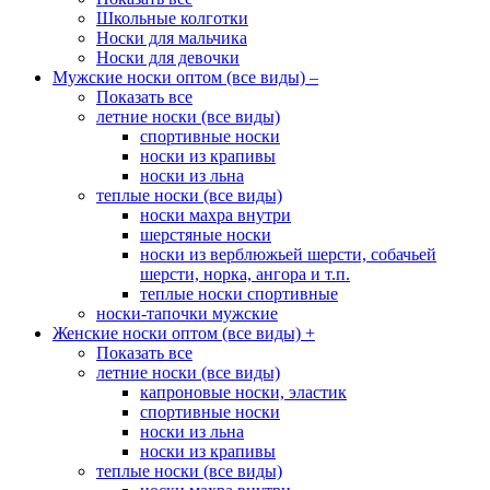
Школьные колготки
Носки для мальчика
Носки для девочки
Мужские носки оптом (все виды)
–
Показать все
летние носки (все виды)
спортивные носки
носки из крапивы
носки из льна
теплые носки (все виды)
носки махра внутри
шерстяные носки
носки из верблюжьей шерсти, собачьей
шерсти, норка, ангора и т.п.
теплые носки спортивные
носки-тапочки мужские
Женские носки оптом (все виды)
+
Показать все
летние носки (все виды)
капроновые носки, эластик
спортивные носки
носки из льна
носки из крапивы
теплые носки (все виды)