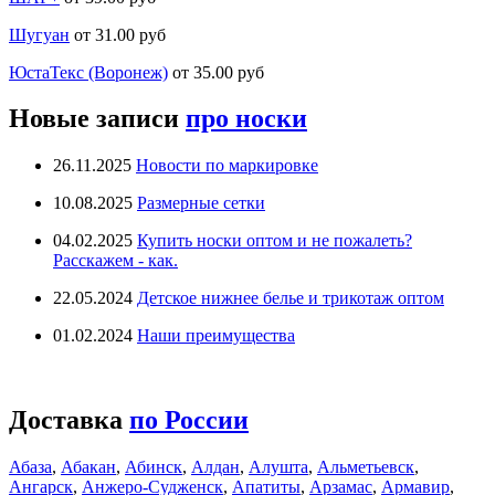
Шугуан
от 31.00 руб
ЮстаТекс (Воронеж)
от 35.00 руб
Новые записи
про носки
26.11.2025
Новости по маркировке
10.08.2025
Размерные сетки
04.02.2025
Купить носки оптом и не пожалеть?
Расскажем - как.
22.05.2024
Детское нижнее белье и трикотаж оптом
01.02.2024
Наши преимущества
Доставка
по России
Абаза
,
Абакан
,
Абинск
,
Алдан
,
Алушта
,
Альметьевск
,
Ангарск
,
Анжеро-Судженск
,
Апатиты
,
Арзамас
,
Армавир
,