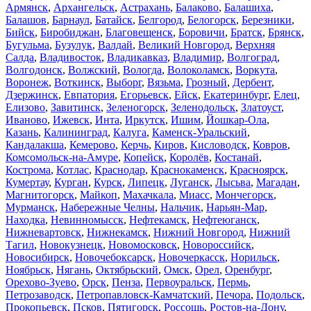
Армянск
,
Архангельск
,
Астрахань
,
Балаково
,
Балашиха
,
Балашов
,
Барнаул
,
Батайск
,
Белгород
,
Белогорск
,
Березники
,
Бийск
,
Биробиджан
,
Благовещенск
,
Боровичи
,
Братск
,
Брянск
,
Бугульма
,
Бузулук
,
Валдай
,
Великий Новгород
,
Верхняя
Салда
,
Владивосток
,
Владикавказ
,
Владимир
,
Волгоград
,
Волгодонск
,
Волжский
,
Вологда
,
Волоколамск
,
Воркута
,
Воронеж
,
Воткинск
,
Выборг
,
Вязьма
,
Грозный
,
Дербент
,
Дзержинск
,
Евпатория
,
Егорьевск
,
Ейск
,
Екатеринбург
,
Елец
,
Елизово
,
Завитинск
,
Зеленогорск
,
Зеленодольск
,
Златоуст
,
Иваново
,
Ижевск
,
Инта
,
Иркутск
,
Ишим
,
Йошкар-Ола
,
Казань
,
Калининград
,
Калуга
,
Каменск-Уральский
,
Кандалакша
,
Кемерово
,
Керчь
,
Киров
,
Кисловодск
,
Ковров
,
Комсомольск-на-Амуре
,
Копейск
,
Королёв
,
Костанай
,
Кострома
,
Котлас
,
Краснодар
,
Краснокаменск
,
Красноярск
,
Кумертау
,
Курган
,
Курск
,
Липецк
,
Луганск
,
Лысьва
,
Магадан
,
Магнитогорск
,
Майкоп
,
Махачкала
,
Миасс
,
Мончегорск
,
Мурманск
,
Набережные Челны
,
Нальчик
,
Нарьян-Мар
,
Находка
,
Невинномысск
,
Нефтекамск
,
Нефтеюганск
,
Нижневартовск
,
Нижнекамск
,
Нижний Новгород
,
Нижний
Тагил
,
Новокузнецк
,
Новомосковск
,
Новороссийск
,
Новосибирск
,
Новочебоксарск
,
Новочеркасск
,
Норильск
,
Ноябрьск
,
Нягань
,
Октябрьский
,
Омск
,
Орел
,
Оренбург
,
Орехово-Зуево
,
Орск
,
Пенза
,
Первоуральск
,
Пермь
,
Петрозаводск
,
Петропавловск-Камчатский
,
Печора
,
Подольск
,
Прокопьевск
,
Псков
,
Пятигорск
,
Россошь
,
Ростов-на-Дону
,