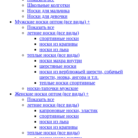
Школьные колготки
Носки для мальчика
Носки для девочки
Мужские носки оптом (все виды)
+
Показать все
летние носки (все виды)
спортивные носки
носки из крапивы
носки из льна
теплые носки (все виды)
носки махра внутри
шерстяные носки
носки из верблюжьей шерсти, собачьей
шерсти, норка, ангора и т.п.
теплые носки спортивные
носки-тапочки мужские
Женские носки оптом (все виды)
+
Показать все
летние носки (все виды)
капроновые носки, эластик
спортивные носки
носки из льна
носки из крапивы
теплые носки (все виды)