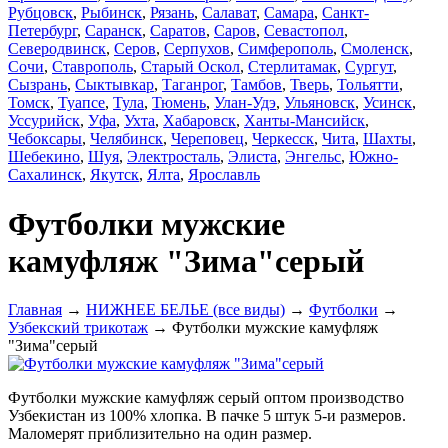
Рубцовск
,
Рыбинск
,
Рязань
,
Салават
,
Самара
,
Санкт-
Петербург
,
Саранск
,
Саратов
,
Саров
,
Севастопол
,
Северодвинск
,
Серов
,
Серпухов
,
Симферополь
,
Смоленск
,
Сочи
,
Ставрополь
,
Старый Оскол
,
Стерлитамак
,
Сургут
,
Сызрань
,
Сыктывкар
,
Таганрог
,
Тамбов
,
Тверь
,
Тольятти
,
Томск
,
Туапсе
,
Тула
,
Тюмень
,
Улан-Удэ
,
Ульяновск
,
Усинск
,
Уссурийск
,
Уфа
,
Ухта
,
Хабаровск
,
Ханты-Мансийск
,
Чебоксары
,
Челябинск
,
Череповец
,
Черкесск
,
Чита
,
Шахты
,
Шебекино
,
Шуя
,
Электросталь
,
Элиста
,
Энгельс
,
Южно-
Сахалинск
,
Якутск
,
Ялта
,
Ярославль
Футболки мужские
камуфляж "Зима"серый
Главная
→
НИЖНЕЕ БЕЛЬЕ (все виды)
→
Футболки
→
Узбекский трикотаж
→ Футболки мужские камуфляж
"Зима"серый
Футболки мужские камуфляж серый оптом производство
Узбекистан из 100% хлопка. В пачке 5 штук 5-и размеров.
Маломерят приблизительно на один размер.