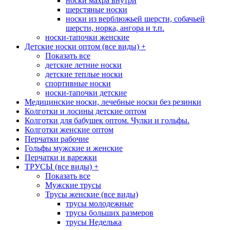
носки махра внутри
шерстяные носки
носки из верблюжьей шерсти, собачьей
шерсти, норка, ангора и т.п.
носки-тапочки женские
Детские носки оптом (все виды)
+
Показать все
детские летние носки
детские теплые носки
спортивные носки
носки-тапочки детские
Медицинские носки, лечебные носки без резинки
Колготки и лосины детские оптом
Колготки для бабушек оптом. Чулки и гольфы.
Колготки женские оптом
Перчатки рабочие
Гольфы мужские и женские
Перчатки и варежки
ТРУСЫ (все виды)
+
Показать все
Мужские трусы
Трусы женские (все виды)
трусы молодежные
трусы больших размеров
трусы Неделька