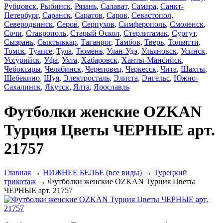
Рубцовск
,
Рыбинск
,
Рязань
,
Салават
,
Самара
,
Санкт-
Петербург
,
Саранск
,
Саратов
,
Саров
,
Севастопол
,
Северодвинск
,
Серов
,
Серпухов
,
Симферополь
,
Смоленск
,
Сочи
,
Ставрополь
,
Старый Оскол
,
Стерлитамак
,
Сургут
,
Сызрань
,
Сыктывкар
,
Таганрог
,
Тамбов
,
Тверь
,
Тольятти
,
Томск
,
Туапсе
,
Тула
,
Тюмень
,
Улан-Удэ
,
Ульяновск
,
Усинск
,
Уссурийск
,
Уфа
,
Ухта
,
Хабаровск
,
Ханты-Мансийск
,
Чебоксары
,
Челябинск
,
Череповец
,
Черкесск
,
Чита
,
Шахты
,
Шебекино
,
Шуя
,
Электросталь
,
Элиста
,
Энгельс
,
Южно-
Сахалинск
,
Якутск
,
Ялта
,
Ярославль
Футболки женские OZKAN
Турция Цветы ЧЕРНЫЕ арт.
21757
Главная
→
НИЖНЕЕ БЕЛЬЕ (все виды)
→
Турецкий
трикотаж
→ Футболки женские OZKAN Турция Цветы
ЧЕРНЫЕ арт. 21757