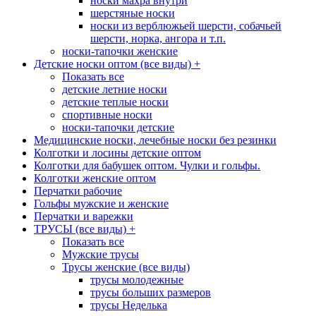
носки махра внутри
шерстяные носки
носки из верблюжьей шерсти, собачьей
шерсти, норка, ангора и т.п.
носки-тапочки женские
Детские носки оптом (все виды)
+
Показать все
детские летние носки
детские теплые носки
спортивные носки
носки-тапочки детские
Медицинские носки, лечебные носки без резинки
Колготки и лосины детские оптом
Колготки для бабушек оптом. Чулки и гольфы.
Колготки женские оптом
Перчатки рабочие
Гольфы мужские и женские
Перчатки и варежки
ТРУСЫ (все виды)
+
Показать все
Мужские трусы
Трусы женские (все виды)
трусы молодежные
трусы больших размеров
трусы Неделька