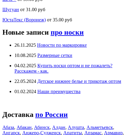
Шугуан
от 31.00 руб
ЮстаТекс (Воронеж)
от 35.00 руб
Новые записи
про носки
26.11.2025
Новости по маркировке
10.08.2025
Размерные сетки
04.02.2025
Купить носки оптом и не пожалеть?
Расскажем - как.
22.05.2024
Детское нижнее белье и трикотаж оптом
01.02.2024
Наши преимущества
Доставка
по России
Абаза
,
Абакан
,
Абинск
,
Алдан
,
Алушта
,
Альметьевск
,
Ангарск
,
Анжеро-Судженск
,
Апатиты
,
Арзамас
,
Армавир
,