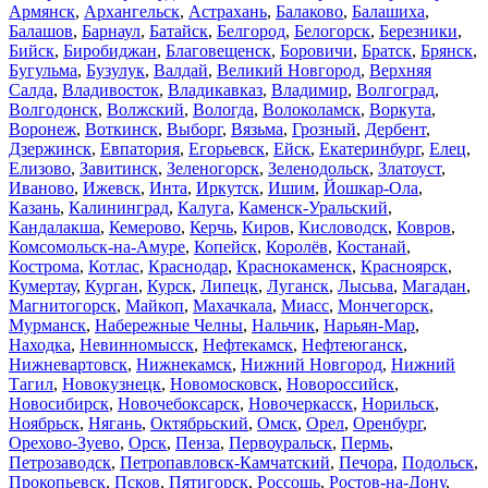
Армянск
,
Архангельск
,
Астрахань
,
Балаково
,
Балашиха
,
Балашов
,
Барнаул
,
Батайск
,
Белгород
,
Белогорск
,
Березники
,
Бийск
,
Биробиджан
,
Благовещенск
,
Боровичи
,
Братск
,
Брянск
,
Бугульма
,
Бузулук
,
Валдай
,
Великий Новгород
,
Верхняя
Салда
,
Владивосток
,
Владикавказ
,
Владимир
,
Волгоград
,
Волгодонск
,
Волжский
,
Вологда
,
Волоколамск
,
Воркута
,
Воронеж
,
Воткинск
,
Выборг
,
Вязьма
,
Грозный
,
Дербент
,
Дзержинск
,
Евпатория
,
Егорьевск
,
Ейск
,
Екатеринбург
,
Елец
,
Елизово
,
Завитинск
,
Зеленогорск
,
Зеленодольск
,
Златоуст
,
Иваново
,
Ижевск
,
Инта
,
Иркутск
,
Ишим
,
Йошкар-Ола
,
Казань
,
Калининград
,
Калуга
,
Каменск-Уральский
,
Кандалакша
,
Кемерово
,
Керчь
,
Киров
,
Кисловодск
,
Ковров
,
Комсомольск-на-Амуре
,
Копейск
,
Королёв
,
Костанай
,
Кострома
,
Котлас
,
Краснодар
,
Краснокаменск
,
Красноярск
,
Кумертау
,
Курган
,
Курск
,
Липецк
,
Луганск
,
Лысьва
,
Магадан
,
Магнитогорск
,
Майкоп
,
Махачкала
,
Миасс
,
Мончегорск
,
Мурманск
,
Набережные Челны
,
Нальчик
,
Нарьян-Мар
,
Находка
,
Невинномысск
,
Нефтекамск
,
Нефтеюганск
,
Нижневартовск
,
Нижнекамск
,
Нижний Новгород
,
Нижний
Тагил
,
Новокузнецк
,
Новомосковск
,
Новороссийск
,
Новосибирск
,
Новочебоксарск
,
Новочеркасск
,
Норильск
,
Ноябрьск
,
Нягань
,
Октябрьский
,
Омск
,
Орел
,
Оренбург
,
Орехово-Зуево
,
Орск
,
Пенза
,
Первоуральск
,
Пермь
,
Петрозаводск
,
Петропавловск-Камчатский
,
Печора
,
Подольск
,
Прокопьевск
,
Псков
,
Пятигорск
,
Россошь
,
Ростов-на-Дону
,