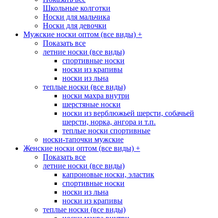
Школьные колготки
Носки для мальчика
Носки для девочки
Мужские носки оптом (все виды)
+
Показать все
летние носки (все виды)
спортивные носки
носки из крапивы
носки из льна
теплые носки (все виды)
носки махра внутри
шерстяные носки
носки из верблюжьей шерсти, собачьей
шерсти, норка, ангора и т.п.
теплые носки спортивные
носки-тапочки мужские
Женские носки оптом (все виды)
+
Показать все
летние носки (все виды)
капроновые носки, эластик
спортивные носки
носки из льна
носки из крапивы
теплые носки (все виды)