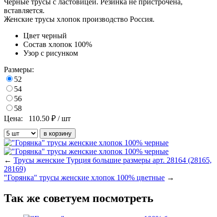
Черные трусы с ластовицей. Резинка не пристрочена,
вставляется.
Женские трусы хлопок производство Россия.
Цвет
черный
Состав
хлопок 100%
Узор
с рисунком
Размеры:
52
54
56
58
Цена:
110.50
₽ / шт
←
Трусы женские Турция большие размеры арт. 28164 (28165,
28169)
"Горянка" трусы женские хлопок 100% цветные
→
Так же советуем посмотреть