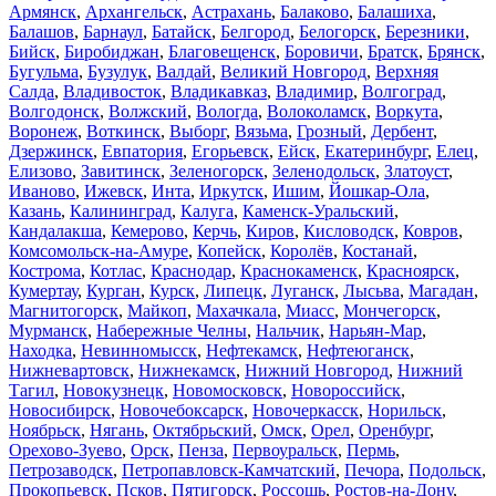
Армянск
,
Архангельск
,
Астрахань
,
Балаково
,
Балашиха
,
Балашов
,
Барнаул
,
Батайск
,
Белгород
,
Белогорск
,
Березники
,
Бийск
,
Биробиджан
,
Благовещенск
,
Боровичи
,
Братск
,
Брянск
,
Бугульма
,
Бузулук
,
Валдай
,
Великий Новгород
,
Верхняя
Салда
,
Владивосток
,
Владикавказ
,
Владимир
,
Волгоград
,
Волгодонск
,
Волжский
,
Вологда
,
Волоколамск
,
Воркута
,
Воронеж
,
Воткинск
,
Выборг
,
Вязьма
,
Грозный
,
Дербент
,
Дзержинск
,
Евпатория
,
Егорьевск
,
Ейск
,
Екатеринбург
,
Елец
,
Елизово
,
Завитинск
,
Зеленогорск
,
Зеленодольск
,
Златоуст
,
Иваново
,
Ижевск
,
Инта
,
Иркутск
,
Ишим
,
Йошкар-Ола
,
Казань
,
Калининград
,
Калуга
,
Каменск-Уральский
,
Кандалакша
,
Кемерово
,
Керчь
,
Киров
,
Кисловодск
,
Ковров
,
Комсомольск-на-Амуре
,
Копейск
,
Королёв
,
Костанай
,
Кострома
,
Котлас
,
Краснодар
,
Краснокаменск
,
Красноярск
,
Кумертау
,
Курган
,
Курск
,
Липецк
,
Луганск
,
Лысьва
,
Магадан
,
Магнитогорск
,
Майкоп
,
Махачкала
,
Миасс
,
Мончегорск
,
Мурманск
,
Набережные Челны
,
Нальчик
,
Нарьян-Мар
,
Находка
,
Невинномысск
,
Нефтекамск
,
Нефтеюганск
,
Нижневартовск
,
Нижнекамск
,
Нижний Новгород
,
Нижний
Тагил
,
Новокузнецк
,
Новомосковск
,
Новороссийск
,
Новосибирск
,
Новочебоксарск
,
Новочеркасск
,
Норильск
,
Ноябрьск
,
Нягань
,
Октябрьский
,
Омск
,
Орел
,
Оренбург
,
Орехово-Зуево
,
Орск
,
Пенза
,
Первоуральск
,
Пермь
,
Петрозаводск
,
Петропавловск-Камчатский
,
Печора
,
Подольск
,
Прокопьевск
,
Псков
,
Пятигорск
,
Россошь
,
Ростов-на-Дону
,