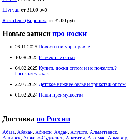
Шугуан
от 31.00 руб
ЮстаТекс (Воронеж)
от 35.00 руб
Новые записи
про носки
26.11.2025
Новости по маркировке
10.08.2025
Размерные сетки
04.02.2025
Купить носки оптом и не пожалеть?
Расскажем - как.
22.05.2024
Детское нижнее белье и трикотаж оптом
01.02.2024
Наши преимущества
Доставка
по России
Абаза
,
Абакан
,
Абинск
,
Алдан
,
Алушта
,
Альметьевск
,
Ангарск
,
Анжеро-Судженск
,
Апатиты
,
Арзамас
,
Армавир
,