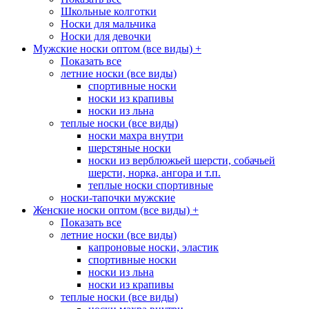
Школьные колготки
Носки для мальчика
Носки для девочки
Мужские носки оптом (все виды)
+
Показать все
летние носки (все виды)
спортивные носки
носки из крапивы
носки из льна
теплые носки (все виды)
носки махра внутри
шерстяные носки
носки из верблюжьей шерсти, собачьей
шерсти, норка, ангора и т.п.
теплые носки спортивные
носки-тапочки мужские
Женские носки оптом (все виды)
+
Показать все
летние носки (все виды)
капроновые носки, эластик
спортивные носки
носки из льна
носки из крапивы
теплые носки (все виды)