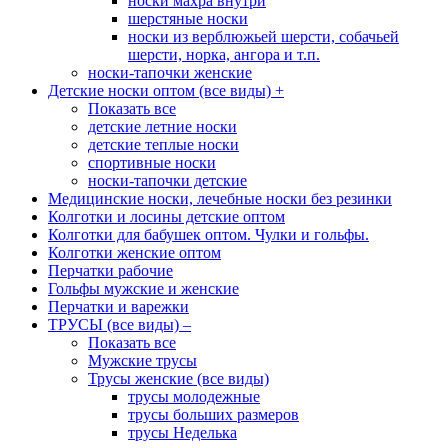
носки махра внутри
шерстяные носки
носки из верблюжьей шерсти, собачьей
шерсти, норка, ангора и т.п.
носки-тапочки женские
Детские носки оптом (все виды)
+
Показать все
детские летние носки
детские теплые носки
спортивные носки
носки-тапочки детские
Медицинские носки, лечебные носки без резинки
Колготки и лосины детские оптом
Колготки для бабушек оптом. Чулки и гольфы.
Колготки женские оптом
Перчатки рабочие
Гольфы мужские и женские
Перчатки и варежки
ТРУСЫ (все виды)
–
Показать все
Мужские трусы
Трусы женские (все виды)
трусы молодежные
трусы больших размеров
трусы Неделька