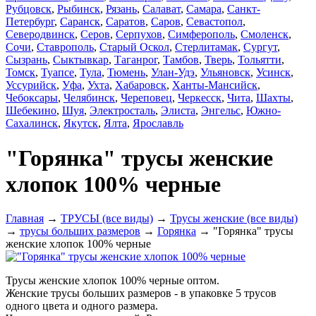
Рубцовск
,
Рыбинск
,
Рязань
,
Салават
,
Самара
,
Санкт-
Петербург
,
Саранск
,
Саратов
,
Саров
,
Севастопол
,
Северодвинск
,
Серов
,
Серпухов
,
Симферополь
,
Смоленск
,
Сочи
,
Ставрополь
,
Старый Оскол
,
Стерлитамак
,
Сургут
,
Сызрань
,
Сыктывкар
,
Таганрог
,
Тамбов
,
Тверь
,
Тольятти
,
Томск
,
Туапсе
,
Тула
,
Тюмень
,
Улан-Удэ
,
Ульяновск
,
Усинск
,
Уссурийск
,
Уфа
,
Ухта
,
Хабаровск
,
Ханты-Мансийск
,
Чебоксары
,
Челябинск
,
Череповец
,
Черкесск
,
Чита
,
Шахты
,
Шебекино
,
Шуя
,
Электросталь
,
Элиста
,
Энгельс
,
Южно-
Сахалинск
,
Якутск
,
Ялта
,
Ярославль
"Горянка" трусы женские
хлопок 100% черные
Главная
→
ТРУСЫ (все виды)
→
Трусы женские (все виды)
→
трусы больших размеров
→
Горянка
→ "Горянка" трусы
женские хлопок 100% черные
Трусы женские хлопок 100% черные оптом.
Женские трусы больших размеров - в упаковке 5 трусов
одного цвета и одного размера.