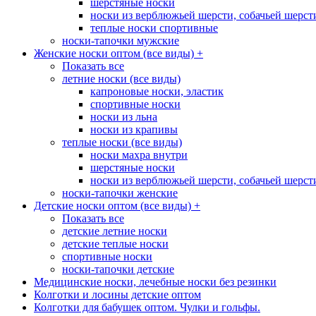
шерстяные носки
носки из верблюжьей шерсти, собачьей шерсти,
теплые носки спортивные
носки-тапочки мужские
Женские носки оптом (все виды)
+
Показать все
летние носки (все виды)
капроновые носки, эластик
спортивные носки
носки из льна
носки из крапивы
теплые носки (все виды)
носки махра внутри
шерстяные носки
носки из верблюжьей шерсти, собачьей шерсти,
носки-тапочки женские
Детские носки оптом (все виды)
+
Показать все
детские летние носки
детские теплые носки
спортивные носки
носки-тапочки детские
Медицинские носки, лечебные носки без резинки
Колготки и лосины детские оптом
Колготки для бабушек оптом. Чулки и гольфы.