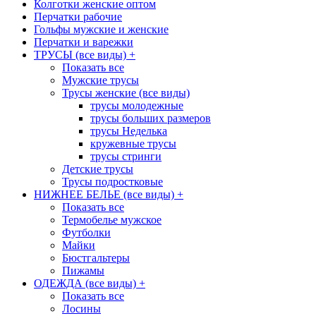
Колготки женские оптом
Перчатки рабочие
Гольфы мужские и женские
Перчатки и варежки
ТРУСЫ (все виды)
+
Показать все
Мужские трусы
Трусы женские (все виды)
трусы молодежные
трусы больших размеров
трусы Неделька
кружевные трусы
трусы стринги
Детские трусы
Трусы подростковые
НИЖНЕЕ БЕЛЬЕ (все виды)
+
Показать все
Термобелье мужское
Футболки
Майки
Бюстгальтеры
Пижамы
ОДЕЖДА (все виды)
+
Показать все
Лосины