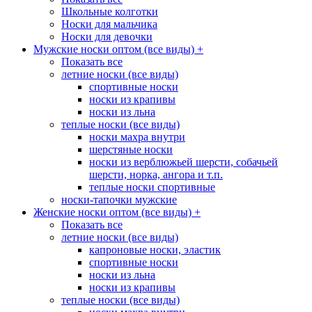
Школьные колготки
Носки для мальчика
Носки для девочки
Мужские носки оптом (все виды)
+
Показать все
летние носки (все виды)
спортивные носки
носки из крапивы
носки из льна
теплые носки (все виды)
носки махра внутри
шерстяные носки
носки из верблюжьей шерсти, собачьей
шерсти, норка, ангора и т.п.
теплые носки спортивные
носки-тапочки мужские
Женские носки оптом (все виды)
+
Показать все
летние носки (все виды)
капроновые носки, эластик
спортивные носки
носки из льна
носки из крапивы
теплые носки (все виды)