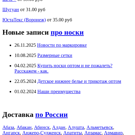
Шугуан
от 31.00 руб
ЮстаТекс (Воронеж)
от 35.00 руб
Новые записи
про носки
26.11.2025
Новости по маркировке
10.08.2025
Размерные сетки
04.02.2025
Купить носки оптом и не пожалеть?
Расскажем - как.
22.05.2024
Детское нижнее белье и трикотаж оптом
01.02.2024
Наши преимущества
Доставка
по России
Абаза
,
Абакан
,
Абинск
,
Алдан
,
Алушта
,
Альметьевск
,
Ангарск
,
Анжеро-Судженск
,
Апатиты
,
Арзамас
,
Армавир
,