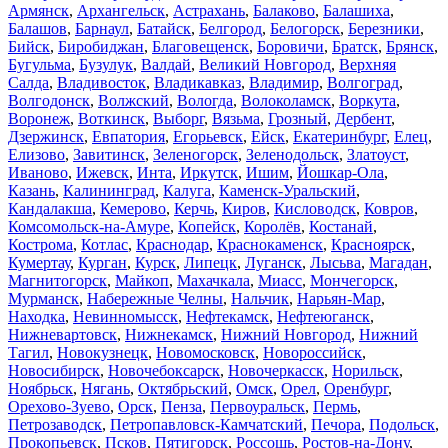
Армянск
,
Архангельск
,
Астрахань
,
Балаково
,
Балашиха
,
Балашов
,
Барнаул
,
Батайск
,
Белгород
,
Белогорск
,
Березники
,
Бийск
,
Биробиджан
,
Благовещенск
,
Боровичи
,
Братск
,
Брянск
,
Бугульма
,
Бузулук
,
Валдай
,
Великий Новгород
,
Верхняя
Салда
,
Владивосток
,
Владикавказ
,
Владимир
,
Волгоград
,
Волгодонск
,
Волжский
,
Вологда
,
Волоколамск
,
Воркута
,
Воронеж
,
Воткинск
,
Выборг
,
Вязьма
,
Грозный
,
Дербент
,
Дзержинск
,
Евпатория
,
Егорьевск
,
Ейск
,
Екатеринбург
,
Елец
,
Елизово
,
Завитинск
,
Зеленогорск
,
Зеленодольск
,
Златоуст
,
Иваново
,
Ижевск
,
Инта
,
Иркутск
,
Ишим
,
Йошкар-Ола
,
Казань
,
Калининград
,
Калуга
,
Каменск-Уральский
,
Кандалакша
,
Кемерово
,
Керчь
,
Киров
,
Кисловодск
,
Ковров
,
Комсомольск-на-Амуре
,
Копейск
,
Королёв
,
Костанай
,
Кострома
,
Котлас
,
Краснодар
,
Краснокаменск
,
Красноярск
,
Кумертау
,
Курган
,
Курск
,
Липецк
,
Луганск
,
Лысьва
,
Магадан
,
Магнитогорск
,
Майкоп
,
Махачкала
,
Миасс
,
Мончегорск
,
Мурманск
,
Набережные Челны
,
Нальчик
,
Нарьян-Мар
,
Находка
,
Невинномысск
,
Нефтекамск
,
Нефтеюганск
,
Нижневартовск
,
Нижнекамск
,
Нижний Новгород
,
Нижний
Тагил
,
Новокузнецк
,
Новомосковск
,
Новороссийск
,
Новосибирск
,
Новочебоксарск
,
Новочеркасск
,
Норильск
,
Ноябрьск
,
Нягань
,
Октябрьский
,
Омск
,
Орел
,
Оренбург
,
Орехово-Зуево
,
Орск
,
Пенза
,
Первоуральск
,
Пермь
,
Петрозаводск
,
Петропавловск-Камчатский
,
Печора
,
Подольск
,
Прокопьевск
,
Псков
,
Пятигорск
,
Россошь
,
Ростов-на-Дону
,