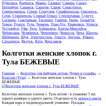
Рубцовск
,
Рыбинск
,
Рязань
,
Салават
,
Самара
,
Санкт-
Петербург
,
Саранск
,
Саратов
,
Саров
,
Севастопол
,
Северодвинск
,
Серов
,
Серпухов
,
Симферополь
,
Смоленск
,
Сочи
,
Ставрополь
,
Старый Оскол
,
Стерлитамак
,
Сургут
,
Сызрань
,
Сыктывкар
,
Таганрог
,
Тамбов
,
Тверь
,
Тольятти
,
Томск
,
Туапсе
,
Тула
,
Тюмень
,
Улан-Удэ
,
Ульяновск
,
Усинск
,
Уссурийск
,
Уфа
,
Ухта
,
Хабаровск
,
Ханты-Мансийск
,
Чебоксары
,
Челябинск
,
Череповец
,
Черкесск
,
Чита
,
Шахты
,
Шебекино
,
Шуя
,
Электросталь
,
Элиста
,
Энгельс
,
Южно-
Сахалинск
,
Якутск
,
Ялта
,
Ярославль
Колготки женские хлопок г.
Тула БЕЖЕВЫЕ
Главная
→
Колготки для бабушек оптом. Чулки и гольфы.
→
Классик (Тула)
→ Колготки женские хлопок г. Тула
БЕЖЕВЫЕ
Колготки женские хлопок г. Тула оптом - в упаковке 5 шт.
одного размера и одного цвета. Отдельно есть
черного цвета
.
Каждая пара в индивидуальной упаковке.
Посадка