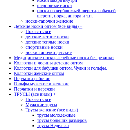
носки махра внутри
шерстяные носки
носки из верблюжьей шерсти, собачьей
шерсти, норка, ангора и т.п.
носки-тапочки женские
Детские носки оптом (все виды)
+
Показать все
детские летние носки
детские теплые носки
спортивные носки
носки-тапочки детские
Медицинские носки, лечебные носки без резинки
Колготки и лосины детские оптом
Колготки для бабушек оптом. Чулки и гольфы.
Колготки женские оптом
Перчатки рабочие
Гольфы мужские и женские
Перчатки и варежки
ТРУСЫ (все виды)
+
Показать все
Мужские трусы
Трусы женские (все виды)
трусы молодежные
трусы больших размеров
трусы Неделька