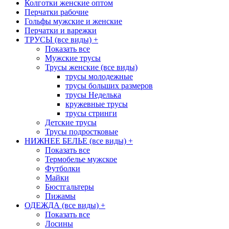
Колготки женские оптом
Перчатки рабочие
Гольфы мужские и женские
Перчатки и варежки
ТРУСЫ (все виды)
+
Показать все
Мужские трусы
Трусы женские (все виды)
трусы молодежные
трусы больших размеров
трусы Неделька
кружевные трусы
трусы стринги
Детские трусы
Трусы подростковые
НИЖНЕЕ БЕЛЬЕ (все виды)
+
Показать все
Термобелье мужское
Футболки
Майки
Бюстгальтеры
Пижамы
ОДЕЖДА (все виды)
+
Показать все
Лосины