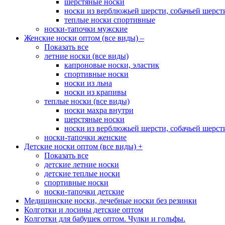
шерстяные носки
носки из верблюжьей шерсти, собачьей шерсти,
теплые носки спортивные
носки-тапочки мужские
Женские носки оптом (все виды)
–
Показать все
летние носки (все виды)
капроновые носки, эластик
спортивные носки
носки из льна
носки из крапивы
теплые носки (все виды)
носки махра внутри
шерстяные носки
носки из верблюжьей шерсти, собачьей шерсти,
носки-тапочки женские
Детские носки оптом (все виды)
+
Показать все
детские летние носки
детские теплые носки
спортивные носки
носки-тапочки детские
Медицинские носки, лечебные носки без резинки
Колготки и лосины детские оптом
Колготки для бабушек оптом. Чулки и гольфы.