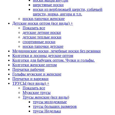
носки махра внутри
шерстяные носки
носки из верблюжьей шерсти, собачьей
шерсти, норка, ангора и т.п.
носки-тапочки женские
Детские носки оптом (все виды)
+
Показать все
детские летние носки
детские теплые носки
спортивные носки
носки-тапочки детские
Медицинские носки, лечебные носки без резинки
Колготки и лосины детские оптом
Колготки для бабушек оптом. Чулки и гольфы.
Колготки женские оптом
Перчатки рабочие
Гольфы мужские и женские
Перчатки и варежки
ТРУСЫ (все виды)
+
Показать все
Мужские трусы
Трусы женские (все виды)
трусы молодежные
трусы больших размеров
трусы Неделька