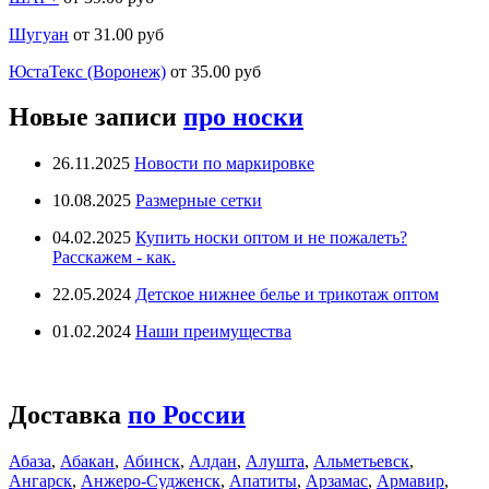
Шугуан
от 31.00 руб
ЮстаТекс (Воронеж)
от 35.00 руб
Новые записи
про носки
26.11.2025
Новости по маркировке
10.08.2025
Размерные сетки
04.02.2025
Купить носки оптом и не пожалеть?
Расскажем - как.
22.05.2024
Детское нижнее белье и трикотаж оптом
01.02.2024
Наши преимущества
Доставка
по России
Абаза
,
Абакан
,
Абинск
,
Алдан
,
Алушта
,
Альметьевск
,
Ангарск
,
Анжеро-Судженск
,
Апатиты
,
Арзамас
,
Армавир
,