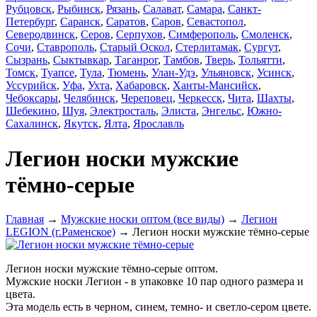
Рубцовск
,
Рыбинск
,
Рязань
,
Салават
,
Самара
,
Санкт-
Петербург
,
Саранск
,
Саратов
,
Саров
,
Севастопол
,
Северодвинск
,
Серов
,
Серпухов
,
Симферополь
,
Смоленск
,
Сочи
,
Ставрополь
,
Старый Оскол
,
Стерлитамак
,
Сургут
,
Сызрань
,
Сыктывкар
,
Таганрог
,
Тамбов
,
Тверь
,
Тольятти
,
Томск
,
Туапсе
,
Тула
,
Тюмень
,
Улан-Удэ
,
Ульяновск
,
Усинск
,
Уссурийск
,
Уфа
,
Ухта
,
Хабаровск
,
Ханты-Мансийск
,
Чебоксары
,
Челябинск
,
Череповец
,
Черкесск
,
Чита
,
Шахты
,
Шебекино
,
Шуя
,
Электросталь
,
Элиста
,
Энгельс
,
Южно-
Сахалинск
,
Якутск
,
Ялта
,
Ярославль
Легион носки мужские
тёмно-серые
Главная
→
Мужские носки оптом (все виды)
→
Легион
LEGION (г.Раменское)
→ Легион носки мужские тёмно-серые
Легион носки мужские тёмно-серые оптом.
Мужские носки Легион - в
упаковке
10 пар одного размера и
цвета.
Эта модель есть в черном, синем, темно- и светло-сером цвете.