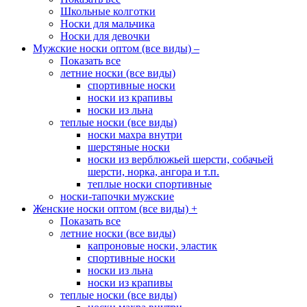
Школьные колготки
Носки для мальчика
Носки для девочки
Мужские носки оптом (все виды)
–
Показать все
летние носки (все виды)
спортивные носки
носки из крапивы
носки из льна
теплые носки (все виды)
носки махра внутри
шерстяные носки
носки из верблюжьей шерсти, собачьей
шерсти, норка, ангора и т.п.
теплые носки спортивные
носки-тапочки мужские
Женские носки оптом (все виды)
+
Показать все
летние носки (все виды)
капроновые носки, эластик
спортивные носки
носки из льна
носки из крапивы
теплые носки (все виды)