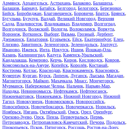
Армянск
,
Архангельск
,
Астрахань
,
Балаково
,
Балашиха
,
Балашов
,
Барнаул
,
Батайск
,
Белгород
,
Белогорск
,
Березники
,
Бийск
,
Биробиджан
,
Благовещенск
,
Боровичи
,
Братск
,
Брянск
,
Бугульма
,
Бузулук
,
Валдай
,
Великий Новгород
,
Верхняя
Салда
,
Владивосток
,
Владикавказ
,
Владимир
,
Волгоград
,
Волгодонск
,
Волжский
,
Вологда
,
Волоколамск
,
Воркута
,
Воронеж
,
Воткинск
,
Выборг
,
Вязьма
,
Грозный
,
Дербент
,
Дзержинск
,
Евпатория
,
Егорьевск
,
Ейск
,
Екатеринбург
,
Елец
,
Елизово
,
Завитинск
,
Зеленогорск
,
Зеленодольск
,
Златоуст
,
Иваново
,
Ижевск
,
Инта
,
Иркутск
,
Ишим
,
Йошкар-Ола
,
Казань
,
Калининград
,
Калуга
,
Каменск-Уральский
,
Кандалакша
,
Кемерово
,
Керчь
,
Киров
,
Кисловодск
,
Ковров
,
Комсомольск-на-Амуре
,
Копейск
,
Королёв
,
Костанай
,
Кострома
,
Котлас
,
Краснодар
,
Краснокаменск
,
Красноярск
,
Кумертау
,
Курган
,
Курск
,
Липецк
,
Луганск
,
Лысьва
,
Магадан
,
Магнитогорск
,
Майкоп
,
Махачкала
,
Миасс
,
Мончегорск
,
Мурманск
,
Набережные Челны
,
Нальчик
,
Нарьян-Мар
,
Находка
,
Невинномысск
,
Нефтекамск
,
Нефтеюганск
,
Нижневартовск
,
Нижнекамск
,
Нижний Новгород
,
Нижний
Тагил
,
Новокузнецк
,
Новомосковск
,
Новороссийск
,
Новосибирск
,
Новочебоксарск
,
Новочеркасск
,
Норильск
,
Ноябрьск
,
Нягань
,
Октябрьский
,
Омск
,
Орел
,
Оренбург
,
Орехово-Зуево
,
Орск
,
Пенза
,
Первоуральск
,
Пермь
,
Петрозаводск
,
Петропавловск-Камчатский
,
Печора
,
Подольск
,
Прокопьевск
,
Псков
,
Пятигорск
,
Россошь
,
Ростов-на-Дону
,