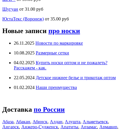
Шугуан
от 31.00 руб
ЮстаТекс (Воронеж)
от 35.00 руб
Новые записи
про носки
26.11.2025
Новости по маркировке
10.08.2025
Размерные сетки
04.02.2025
Купить носки оптом и не пожалеть?
Расскажем - как.
22.05.2024
Детское нижнее белье и трикотаж оптом
01.02.2024
Наши преимущества
Доставка
по России
Абаза
,
Абакан
,
Абинск
,
Алдан
,
Алушта
,
Альметьевск
,
Ангарск
,
Анжеро-Судженск
,
Апатиты
,
Арзамас
,
Армавир
,