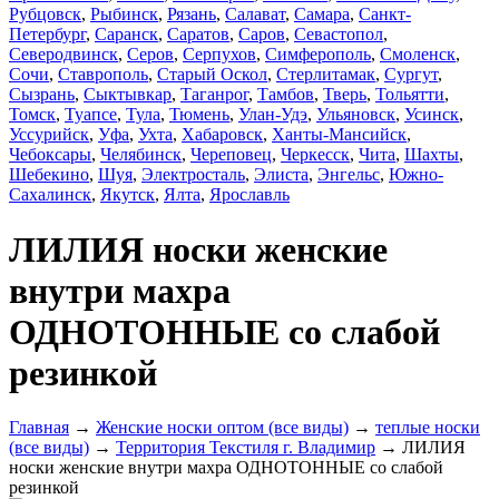
Рубцовск
,
Рыбинск
,
Рязань
,
Салават
,
Самара
,
Санкт-
Петербург
,
Саранск
,
Саратов
,
Саров
,
Севастопол
,
Северодвинск
,
Серов
,
Серпухов
,
Симферополь
,
Смоленск
,
Сочи
,
Ставрополь
,
Старый Оскол
,
Стерлитамак
,
Сургут
,
Сызрань
,
Сыктывкар
,
Таганрог
,
Тамбов
,
Тверь
,
Тольятти
,
Томск
,
Туапсе
,
Тула
,
Тюмень
,
Улан-Удэ
,
Ульяновск
,
Усинск
,
Уссурийск
,
Уфа
,
Ухта
,
Хабаровск
,
Ханты-Мансийск
,
Чебоксары
,
Челябинск
,
Череповец
,
Черкесск
,
Чита
,
Шахты
,
Шебекино
,
Шуя
,
Электросталь
,
Элиста
,
Энгельс
,
Южно-
Сахалинск
,
Якутск
,
Ялта
,
Ярославль
ЛИЛИЯ носки женские
внутри махра
ОДНОТОННЫЕ со слабой
резинкой
Главная
→
Женские носки оптом (все виды)
→
теплые носки
(все виды)
→
Территория Текстиля г. Владимир
→ ЛИЛИЯ
носки женские внутри махра ОДНОТОННЫЕ со слабой
резинкой