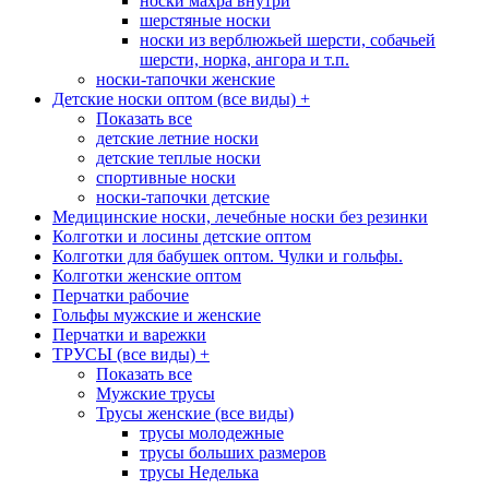
носки махра внутри
шерстяные носки
носки из верблюжьей шерсти, собачьей
шерсти, норка, ангора и т.п.
носки-тапочки женские
Детские носки оптом (все виды)
+
Показать все
детские летние носки
детские теплые носки
спортивные носки
носки-тапочки детские
Медицинские носки, лечебные носки без резинки
Колготки и лосины детские оптом
Колготки для бабушек оптом. Чулки и гольфы.
Колготки женские оптом
Перчатки рабочие
Гольфы мужские и женские
Перчатки и варежки
ТРУСЫ (все виды)
+
Показать все
Мужские трусы
Трусы женские (все виды)
трусы молодежные
трусы больших размеров
трусы Неделька