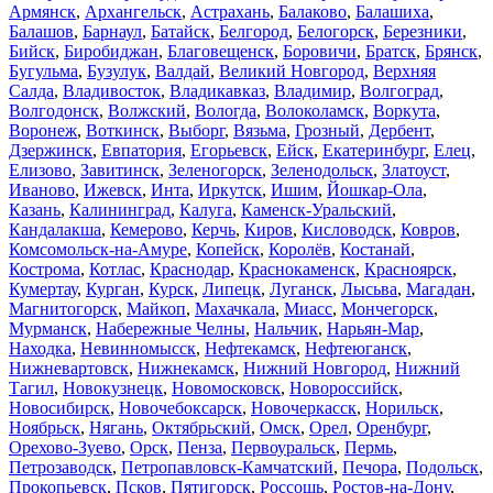
Армянск
,
Архангельск
,
Астрахань
,
Балаково
,
Балашиха
,
Балашов
,
Барнаул
,
Батайск
,
Белгород
,
Белогорск
,
Березники
,
Бийск
,
Биробиджан
,
Благовещенск
,
Боровичи
,
Братск
,
Брянск
,
Бугульма
,
Бузулук
,
Валдай
,
Великий Новгород
,
Верхняя
Салда
,
Владивосток
,
Владикавказ
,
Владимир
,
Волгоград
,
Волгодонск
,
Волжский
,
Вологда
,
Волоколамск
,
Воркута
,
Воронеж
,
Воткинск
,
Выборг
,
Вязьма
,
Грозный
,
Дербент
,
Дзержинск
,
Евпатория
,
Егорьевск
,
Ейск
,
Екатеринбург
,
Елец
,
Елизово
,
Завитинск
,
Зеленогорск
,
Зеленодольск
,
Златоуст
,
Иваново
,
Ижевск
,
Инта
,
Иркутск
,
Ишим
,
Йошкар-Ола
,
Казань
,
Калининград
,
Калуга
,
Каменск-Уральский
,
Кандалакша
,
Кемерово
,
Керчь
,
Киров
,
Кисловодск
,
Ковров
,
Комсомольск-на-Амуре
,
Копейск
,
Королёв
,
Костанай
,
Кострома
,
Котлас
,
Краснодар
,
Краснокаменск
,
Красноярск
,
Кумертау
,
Курган
,
Курск
,
Липецк
,
Луганск
,
Лысьва
,
Магадан
,
Магнитогорск
,
Майкоп
,
Махачкала
,
Миасс
,
Мончегорск
,
Мурманск
,
Набережные Челны
,
Нальчик
,
Нарьян-Мар
,
Находка
,
Невинномысск
,
Нефтекамск
,
Нефтеюганск
,
Нижневартовск
,
Нижнекамск
,
Нижний Новгород
,
Нижний
Тагил
,
Новокузнецк
,
Новомосковск
,
Новороссийск
,
Новосибирск
,
Новочебоксарск
,
Новочеркасск
,
Норильск
,
Ноябрьск
,
Нягань
,
Октябрьский
,
Омск
,
Орел
,
Оренбург
,
Орехово-Зуево
,
Орск
,
Пенза
,
Первоуральск
,
Пермь
,
Петрозаводск
,
Петропавловск-Камчатский
,
Печора
,
Подольск
,
Прокопьевск
,
Псков
,
Пятигорск
,
Россошь
,
Ростов-на-Дону
,