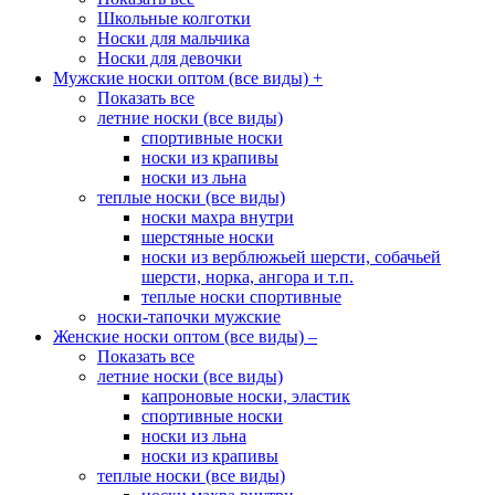
Школьные колготки
Носки для мальчика
Носки для девочки
Мужские носки оптом (все виды)
+
Показать все
летние носки (все виды)
спортивные носки
носки из крапивы
носки из льна
теплые носки (все виды)
носки махра внутри
шерстяные носки
носки из верблюжьей шерсти, собачьей
шерсти, норка, ангора и т.п.
теплые носки спортивные
носки-тапочки мужские
Женские носки оптом (все виды)
–
Показать все
летние носки (все виды)
капроновые носки, эластик
спортивные носки
носки из льна
носки из крапивы
теплые носки (все виды)