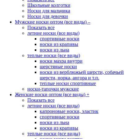
Школьные колготки
Носки для мальчика
Носки для девочки
Мужские носки оптом (все виды)
–
Показать все
летние носки (все виды)
спортивные носки
носки из крапивы
носки из льна
теплые носки (все виды)
носки махра внутри
шерстяные носки
носки из верблюжьей шерсти, собачьей
шерсти, норка, ангора и т.п.
теплые носки спортивные
носки-тапочки мужские
Женские носки оптом (все виды)
+
Показать все
летние носки (все виды)
капроновые носки, эластик
спортивные носки
носки из льна
носки из крапивы
теплые носки (все виды)