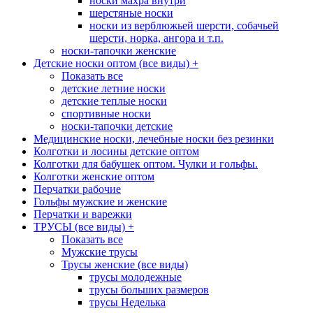
носки махра внутри
шерстяные носки
носки из верблюжьей шерсти, собачьей
шерсти, норка, ангора и т.п.
носки-тапочки женские
Детские носки оптом (все виды)
+
Показать все
детские летние носки
детские теплые носки
спортивные носки
носки-тапочки детские
Медицинские носки, лечебные носки без резинки
Колготки и лосины детские оптом
Колготки для бабушек оптом. Чулки и гольфы.
Колготки женские оптом
Перчатки рабочие
Гольфы мужские и женские
Перчатки и варежки
ТРУСЫ (все виды)
+
Показать все
Мужские трусы
Трусы женские (все виды)
трусы молодежные
трусы больших размеров
трусы Неделька