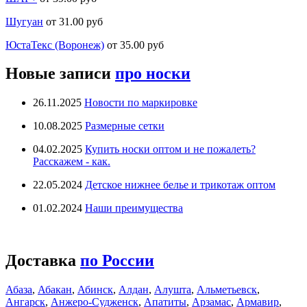
Шугуан
от 31.00 руб
ЮстаТекс (Воронеж)
от 35.00 руб
Новые записи
про носки
26.11.2025
Новости по маркировке
10.08.2025
Размерные сетки
04.02.2025
Купить носки оптом и не пожалеть?
Расскажем - как.
22.05.2024
Детское нижнее белье и трикотаж оптом
01.02.2024
Наши преимущества
Доставка
по России
Абаза
,
Абакан
,
Абинск
,
Алдан
,
Алушта
,
Альметьевск
,
Ангарск
,
Анжеро-Судженск
,
Апатиты
,
Арзамас
,
Армавир
,