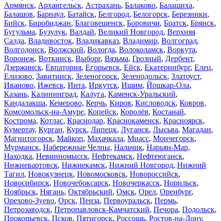
Армянск
,
Архангельск
,
Астрахань
,
Балаково
,
Балашиха
,
Балашов
,
Барнаул
,
Батайск
,
Белгород
,
Белогорск
,
Березники
,
Бийск
,
Биробиджан
,
Благовещенск
,
Боровичи
,
Братск
,
Брянск
,
Бугульма
,
Бузулук
,
Валдай
,
Великий Новгород
,
Верхняя
Салда
,
Владивосток
,
Владикавказ
,
Владимир
,
Волгоград
,
Волгодонск
,
Волжский
,
Вологда
,
Волоколамск
,
Воркута
,
Воронеж
,
Воткинск
,
Выборг
,
Вязьма
,
Грозный
,
Дербент
,
Дзержинск
,
Евпатория
,
Егорьевск
,
Ейск
,
Екатеринбург
,
Елец
,
Елизово
,
Завитинск
,
Зеленогорск
,
Зеленодольск
,
Златоуст
,
Иваново
,
Ижевск
,
Инта
,
Иркутск
,
Ишим
,
Йошкар-Ола
,
Казань
,
Калининград
,
Калуга
,
Каменск-Уральский
,
Кандалакша
,
Кемерово
,
Керчь
,
Киров
,
Кисловодск
,
Ковров
,
Комсомольск-на-Амуре
,
Копейск
,
Королёв
,
Костанай
,
Кострома
,
Котлас
,
Краснодар
,
Краснокаменск
,
Красноярск
,
Кумертау
,
Курган
,
Курск
,
Липецк
,
Луганск
,
Лысьва
,
Магадан
,
Магнитогорск
,
Майкоп
,
Махачкала
,
Миасс
,
Мончегорск
,
Мурманск
,
Набережные Челны
,
Нальчик
,
Нарьян-Мар
,
Находка
,
Невинномысск
,
Нефтекамск
,
Нефтеюганск
,
Нижневартовск
,
Нижнекамск
,
Нижний Новгород
,
Нижний
Тагил
,
Новокузнецк
,
Новомосковск
,
Новороссийск
,
Новосибирск
,
Новочебоксарск
,
Новочеркасск
,
Норильск
,
Ноябрьск
,
Нягань
,
Октябрьский
,
Омск
,
Орел
,
Оренбург
,
Орехово-Зуево
,
Орск
,
Пенза
,
Первоуральск
,
Пермь
,
Петрозаводск
,
Петропавловск-Камчатский
,
Печора
,
Подольск
,
Прокопьевск
,
Псков
,
Пятигорск
,
Россошь
,
Ростов-на-Дону
,