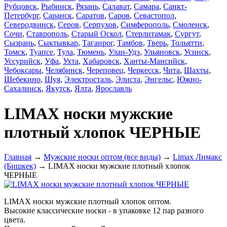
Рубцовск
,
Рыбинск
,
Рязань
,
Салават
,
Самара
,
Санкт-
Петербург
,
Саранск
,
Саратов
,
Саров
,
Севастопол
,
Северодвинск
,
Серов
,
Серпухов
,
Симферополь
,
Смоленск
,
Сочи
,
Ставрополь
,
Старый Оскол
,
Стерлитамак
,
Сургут
,
Сызрань
,
Сыктывкар
,
Таганрог
,
Тамбов
,
Тверь
,
Тольятти
,
Томск
,
Туапсе
,
Тула
,
Тюмень
,
Улан-Удэ
,
Ульяновск
,
Усинск
,
Уссурийск
,
Уфа
,
Ухта
,
Хабаровск
,
Ханты-Мансийск
,
Чебоксары
,
Челябинск
,
Череповец
,
Черкесск
,
Чита
,
Шахты
,
Шебекино
,
Шуя
,
Электросталь
,
Элиста
,
Энгельс
,
Южно-
Сахалинск
,
Якутск
,
Ялта
,
Ярославль
LIMAX носки мужские
плотный хлопок ЧЕРНЫЕ
Главная
→
Мужские носки оптом (все виды)
→
Limax Лимакс
(Бишкек)
→ LIMAX носки мужские плотный хлопок
ЧЕРНЫЕ
LIMAX носки мужские плотный хлопок оптом.
Высокие классические носки - в упаковке 12 пар разного
цвета.